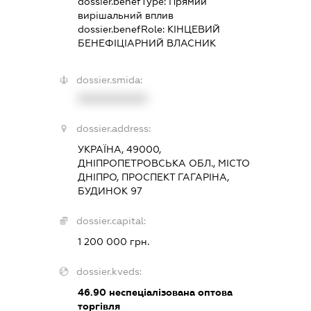
dossier.benefType:
Прямий
вирішальний вплив
dossier.benefRole:
КІНЦЕВИЙ
БЕНЕФІЦІАРНИЙ ВЛАСНИК
dossier.smida:
XXXXXXXXXX
dossier.address:
УКРАЇНА, 49000,
ДНІПРОПЕТРОВСЬКА ОБЛ., МІСТО
ДНІПРО, ПРОСПЕКТ ГАГАРІНА,
БУДИНОК 97
dossier.capital:
1 200 000 грн.
dossier.kveds:
46.90
неспеціалізована оптова
торгівля