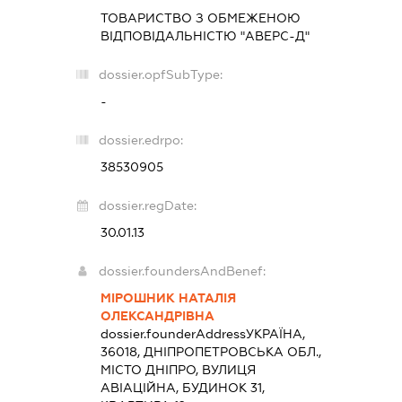
ТОВАРИСТВО З ОБМЕЖЕНОЮ
ВІДПОВІДАЛЬНІСТЮ "АВЕРС-Д"
dossier.opfSubType:
-
dossier.edrpo:
38530905
dossier.regDate:
30.01.13
dossier.foundersAndBenef:
МІРОШНИК НАТАЛІЯ
ОЛЕКСАНДРІВНА
dossier.founderAddress
УКРАЇНА,
36018, ДНІПРОПЕТРОВСЬКА ОБЛ.,
МІСТО ДНІПРО, ВУЛИЦЯ
АВІАЦІЙНА, БУДИНОК 31,