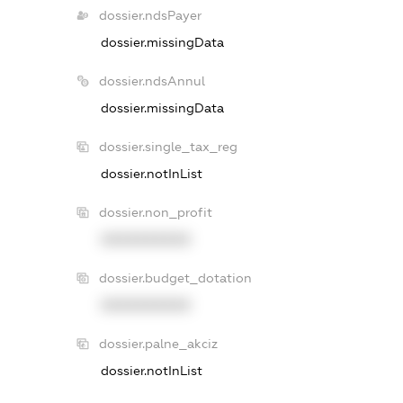
dossier.ndsPayer
dossier.missingData
dossier.ndsAnnul
dossier.missingData
dossier.single_tax_reg
dossier.notInList
dossier.non_profit
XXXXXXXXXX
dossier.budget_dotation
XXXXXXXXXX
dossier.palne_akciz
dossier.notInList