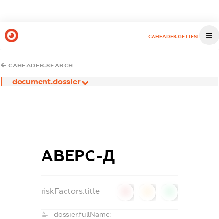
CAHEADER.GETTEST
CAHEADER.SEARCH
document.dossier
АВЕРС-Д
riskFactors.title
0
0
0
dossier.fullName: