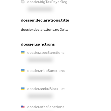
dossier.bigTaxPayerReg
XXXXXXXXXX
dossier.declarations.title
dossier.declarations.noData
dossier.sanctions
dossier.specSanctions
XXXXXXXXXX
dossier.rnboSanctions
XXXXXXXXXX
dossier.amkuBlackList
XXXXXXXXXX
dossier.ofacSanctions