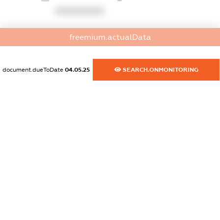
XXXXXXXXXX
dossier.commercial_info.website
freemium.actualData
XXXXXXXXXX
dossier.commercial_info.activity
document.dueToDate
04.05.25
SEARCH.ONMONITORING
XXXXXXXXXX
freemium.exampleText_1
freemium.exampleText_2
freemium.anonymousPerSearch2
FREEMIUM.DETAILS
FREEMIUM.REGISTER