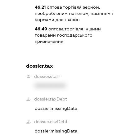
46.21
оптова торгівля зерном,
необробленим тютюном, насінням і
кормами для тварин
46.49
оптова торгівля іншими
товарами господарського
призначення
dossier.tax
dossier.staff
XXXXXXXXXX
dossier.taxDebt
dossier.missingData
dossier.esvDebt
dossier.missingData