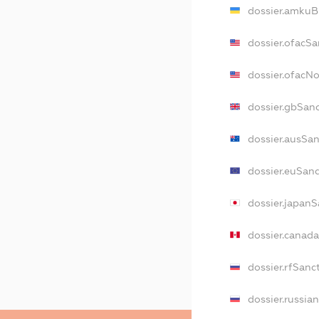
dossier.amkuB
dossier.ofacSa
dossier.ofacN
dossier.gbSan
dossier.ausSa
dossier.euSan
dossier.japanS
dossier.canad
dossier.rfSanc
dossier.russia