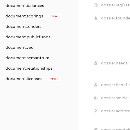
dossier.regDat
document.balances
document.scorings
new!
dossier.found
document.tenders
document.publicfunds
document.ved
document.semantrum
dossier.heads:
document.relationships
document.licenses
new!
dossier.benefic
dossier.smida:
dossier.addres
dossier.capital