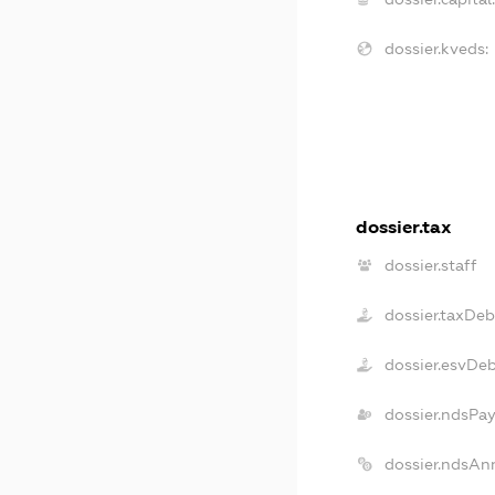
dossier.kveds:
dossier.tax
dossier.staff
dossier.taxDeb
dossier.esvDe
dossier.ndsPay
dossier.ndsAn