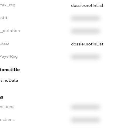
_tax_reg
dossier.notInList
ofit
XXXXXXXXXX
t_dotation
XXXXXXXXXX
akciz
dossier.notInList
xPayerReg
XXXXXXXXXX
ions.title
ons.noData
ns
anctions
XXXXXXXXXX
anctions
XXXXXXXXXX