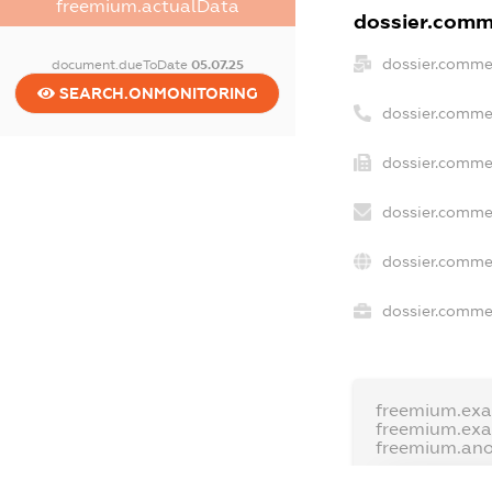
freemium.actualData
dossier.comme
dossier.comme
document.dueToDate
05.07.25
SEARCH.ONMONITORING
dossier.comme
dossier.commer
dossier.commer
dossier.commer
dossier.commer
freemium.exa
freemium.ex
freemium.an
FREEMIUM.D