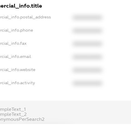
rcial_info.title
rcial_info.postal_address
XXXXXXXXXX
rcial_info.phone
XXXXXXXXXX
cial_info.fax
XXXXXXXXXX
cial_info.email
XXXXXXXXXX
cial_info.website
XXXXXXXXXX
cial_info.activity
XXXXXXXXXX
mpleText_1
ampleText_2
onymousPerSearch2
ETAILS
FREEMIUM.REGISTER