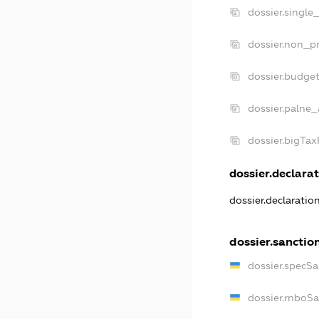
dossier.single
dossier.non_pr
dossier.budge
dossier.palne_
dossier.bigTa
dossier.declarat
dossier.declarati
dossier.sanctio
dossier.specS
dossier.rnboS