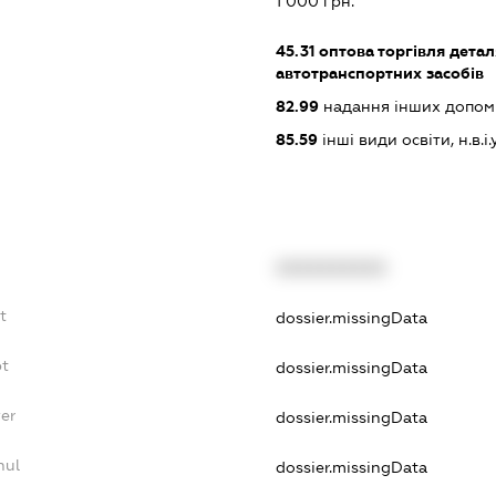
1 000 грн.
45.31
оптова торгівля дета
автотранспортних засобів
82.99
надання інших допоміж
85.59
інші види освіти, н.в.і.у
XXXXXXXXXX
t
dossier.missingData
bt
dossier.missingData
er
dossier.missingData
nul
dossier.missingData