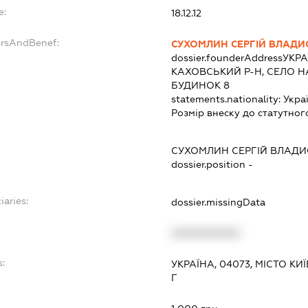
e:
18.12.12
ersAndBenef:
СУХОМЛИН СЕРГІЙ ВЛАД
dossier.founderAddress
УКРА
КАХОВСЬКИЙ Р-Н, СЕЛО Н
БУДИНОК 8
statements.nationality:
Укра
Розмір внеску до статутног
СУХОМЛИН СЕРГІЙ ВЛАД
dossier.position -
iaries:
dossier.missingData
XXXXXXXXXX
s:
УКРАЇНА, 04073, МІСТО К
Г
: