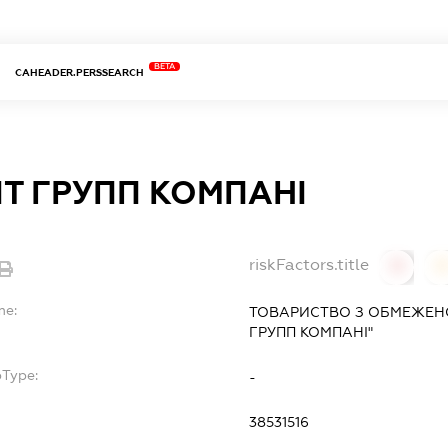
BETA
CAHEADER.PERSSEARCH
ІТ ГРУПП КОМПАНІ
riskFactors.title
0
0
me:
ТОВАРИСТВО З ОБМЕЖЕНО
ГРУПП КОМПАНІ"
bType:
-
38531516