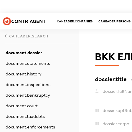
CONTR AGENT
CAHEADER.COMPANIES
CAHEADER.PERSONS
CAHEADER.SEARCH
document.dossier
ВКК ЕЛ
document.statements
document.history
dossier.title
document.inspections
dossier.fullNa
document.bankruptcy
document.court
dossier.opfSu
document.taxdebts
dossier.edrpo:
document.enforcements