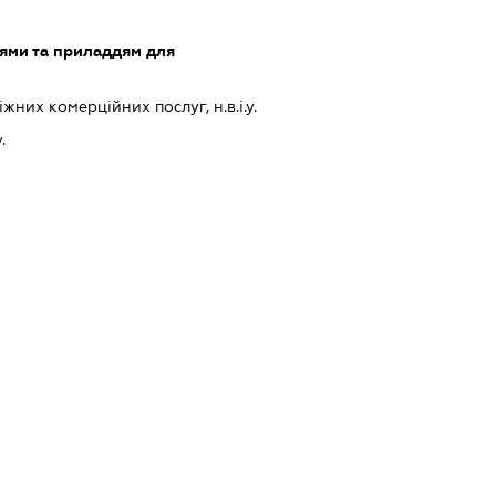
лями та приладдям для
них комерційних послуг, н.в.і.у.
.