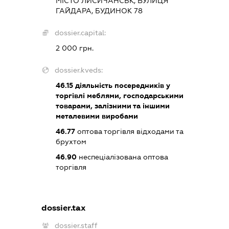
МІСТО ЛИСИЧАНСЬК, ВУЛИЦЯ
ГАЙДАРА, БУДИНОК 78
dossier.capital:
2 000 грн.
dossier.kveds:
46.15
діяльність посередників у
торгівлі меблями, господарськими
товарами, залізними та іншими
металевими виробами
46.77
оптова торгівля відходами та
брухтом
46.90
неспеціалізована оптова
торгівля
dossier.tax
dossier.staff