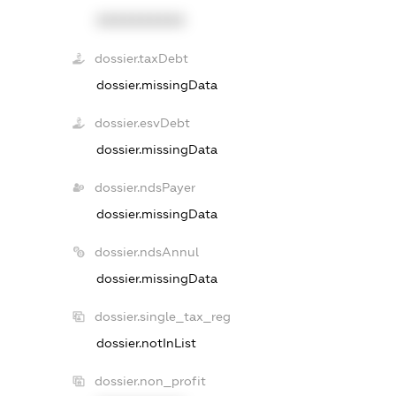
XXXXXXXXXX
dossier.taxDebt
dossier.missingData
dossier.esvDebt
dossier.missingData
dossier.ndsPayer
dossier.missingData
dossier.ndsAnnul
dossier.missingData
dossier.single_tax_reg
dossier.notInList
dossier.non_profit