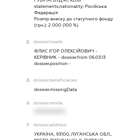
ГУБІНА, БУД.47, КВ.18
statements.nationality:
Російська
Федерація
Розмір внеску до статутного фонду
(грн.):
2 000
(100 %)
dossier.heads:
ФЛИС ІГОР ОЛЕКСІЙОВИЧ
-
КЕРІВНИК
- dossier.from 06.03.13
dossier.position -
dossier.beneficiaries:
dossier.missingData
dossier.smida:
XXXXXXXXXX
dossier.address:
УКРАЇНА, 93100, ЛУГАНСЬКА ОБЛ.,