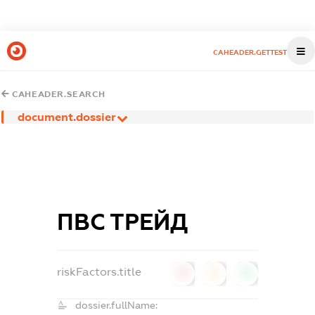
CAHEADER.GETTEST
CAHEADER.SEARCH
document.dossier
ПВС ТРЕЙД
riskFactors.title
0
0
0
dossier.fullName: