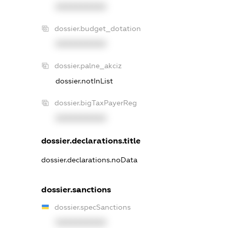
XXXXXXXXXX
dossier.budget_dotation
XXXXXXXXXX
dossier.palne_akciz
dossier.notInList
dossier.bigTaxPayerReg
XXXXXXXXXX
dossier.declarations.title
dossier.declarations.noData
dossier.sanctions
dossier.specSanctions
XXXXXXXXXX