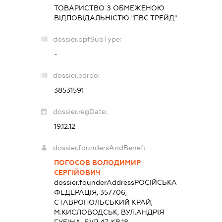
ТОВАРИСТВО З ОБМЕЖЕНОЮ
ВІДПОВІДАЛЬНІСТЮ "ПВС ТРЕЙД"
dossier.opfSubType:
-
dossier.edrpo:
38531591
dossier.regDate:
19.12.12
dossier.foundersAndBenef:
ПОГОСОВ ВОЛОДИМИР
СЕРГІЙОВИЧ
dossier.founderAddress
РОСІЙСЬКА
ФЕДЕРАЦІЯ, 357706,
СТАВРОПОЛЬСЬКИЙ КРАЙ,
М.КИСЛОВОДСЬК, ВУЛ.АНДРІЯ