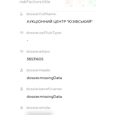
riskFactors.title
0
0
0
dossier.fullName:
АУКЦІОННИЙ ЦЕНТР "ЮЗІВСЬКИЙ"
dossier.opfSubType:
-
dossier.edrpo:
38531605
dossier.heads:
dossier.missingData
dossier.beneficiaries:
dossier.missingData
dossier.smida:
XXXXXXXXXX