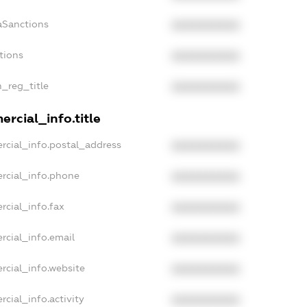
aSanctions
XXXXXXXXXX
tions
XXXXXXXXXX
n_reg_title
XXXXXXXXXX
rcial_info.title
rcial_info.postal_address
XXXXXXXXXX
rcial_info.phone
XXXXXXXXXX
rcial_info.fax
XXXXXXXXXX
rcial_info.email
XXXXXXXXXX
rcial_info.website
XXXXXXXXXX
cial_info.activity
XXXXXXXXXX