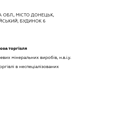
А ОБЛ., МІСТО ДОНЕЦЬК,
ЙСЬКИЙ, БУДИНОК 6
ова торгівля
их мінеральних виробів, н.в.і.у.
оргівлі в неспеціалізованих