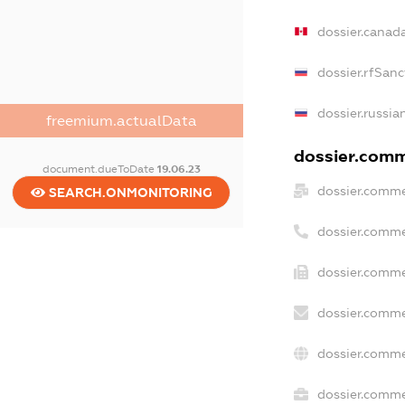
dossier.canad
dossier.rfSanc
dossier.russia
freemium.actualData
dossier.comme
document.dueToDate
19.06.23
dossier.comme
SEARCH.ONMONITORING
dossier.comme
dossier.comme
dossier.comme
dossier.comme
dossier.commer