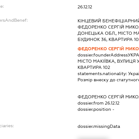
e:
26.12.12
ersAndBenef:
КІНЦЕВИЙ БЕНЕФІЦІАРНИЙ
ФЕДОРЕНКО СЕРГІЙ МИКОЛА
ДОНЕЦЬКА ОБЛ., МІСТО М
БУДИНОК 36, КВАРТИРА 10
ФЕДОРЕНКО СЕРГІЙ МИК
dossier.founderAddress
УКРА
МІСТО МАКІЇВКА, ВУЛИЦЯ 
КВАРТИРА 102
statements.nationality:
Укра
Розмір внеску до статутног
ФЕДОРЕНКО СЕРГІЙ МИК
dossier.from 26.12.12
dossier.position -
iaries:
dossier.missingData