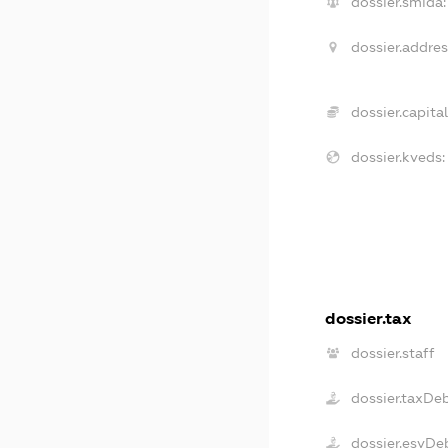
dossier.smida:
dossier.addres
dossier.capital
dossier.kveds:
dossier.tax
dossier.staff
dossier.taxDe
dossier.esvDe