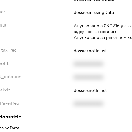
yer
dossier.missingData
nul
Анульовано з 03.02.16 у зв'я
вiдсутнiсть поставок
Анульовано за рiшенням к
e_tax_reg
dossier.notInList
rofit
XXXXXXXXXX
t_dotation
XXXXXXXXXX
_akciz
dossier.notInList
xPayerReg
XXXXXXXXXX
ions.title
ons.noData