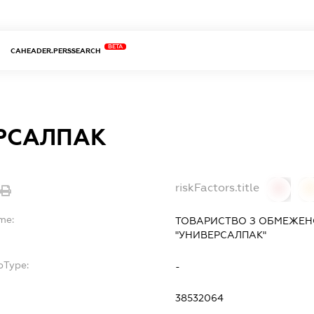
BETA
CAHEADER.PERSSEARCH
РСАЛПАК
riskFactors.title
0
me:
ТОВАРИСТВО З ОБМЕЖЕН
"УНИВЕРСАЛПАК"
bType:
-
38532064