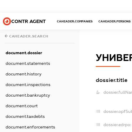
CONTR AGENT
CAHEADER.COMPANIES
CAHEADER.PERSONS
CAHEADER.SEARCH
document.dossier
УНИВЕ
document.statements
document.history
dossier.title
document.inspections
dossier.fullNa
document.bankruptcy
document.court
dossier.opfSu
document.taxdebts
dossier.edrpo:
document.enforcements