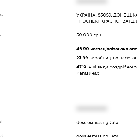
XXXXXXXXXX
s:
УКРАЇНА, 83059, ДОНЕЦЬК
ПРОСПЕКТ КРАСНОГВАРДІ
:
50 000 грн.
46.90
неспеціалізована опт
23.99
виробництво неметалев
47.19
інші види роздрібної т
магазинах
XXXXXXXXXX
bt
dossier.missingData
bt
dossier.missingData