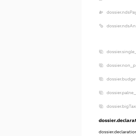
dossier.ndsPa
dossier.ndsAn
dossier.singl
dossier.non_p
dossier.budge
dossier.palne
dossier.bigTa
dossier.declarat
dossier.declarati