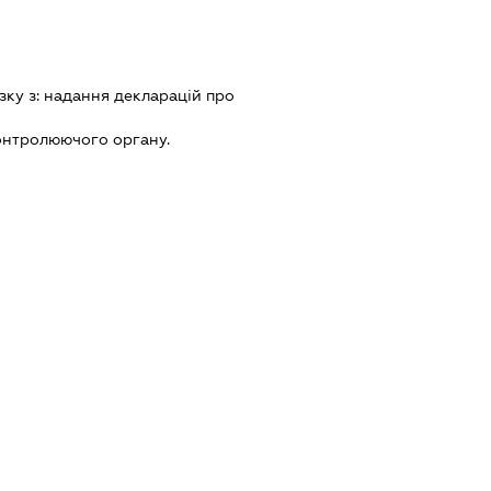
зку з:
надання декларацiй про
онтролюючого органу.