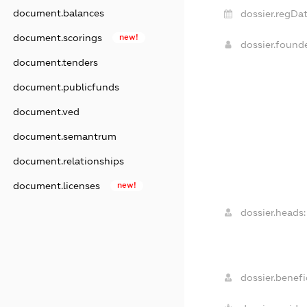
document.balances
dossier.regDat
document.scorings
new!
dossier.found
document.tenders
document.publicfunds
document.ved
document.semantrum
document.relationships
document.licenses
new!
dossier.heads:
dossier.benefic