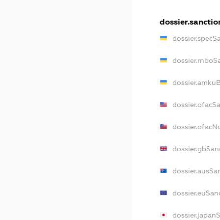
dossier.sanctio
dossier.specS
dossier.rnboS
dossier.amkuB
dossier.ofacS
dossier.ofac
dossier.gbSan
dossier.ausSa
dossier.euSan
dossier.japan