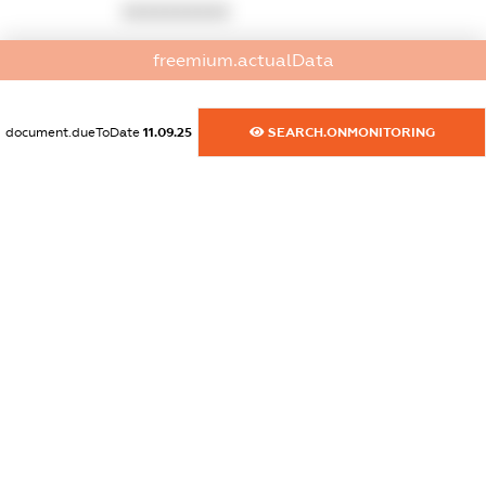
XXXXXXXXXX
dossier.commercial_info.activity
freemium.actualData
XXXXXXXXXX
document.dueToDate
11.09.25
SEARCH.ONMONITORING
freemium.exampleText_1
freemium.exampleText_2
freemium.anonymousPerSearch2
FREEMIUM.DETAILS
FREEMIUM.REGISTER