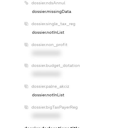
dossier.ndsAnnul
dossier.missingData
dossier.single_tax_reg
dossier.notInList
dossier.non_profit
XXXXXXXXXX
dossier.budget_dotation
XXXXXXXXXX
dossier.palne_akciz
dossier.notInList
dossier.bigTaxPayerReg
XXXXXXXXXX