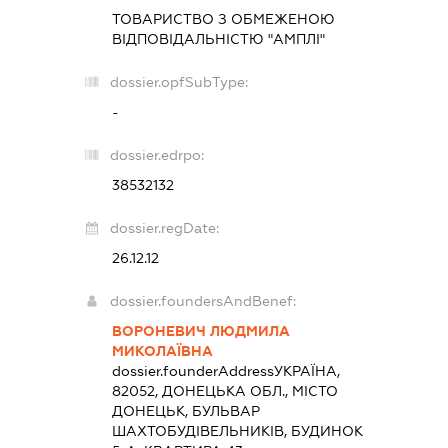
ТОВАРИСТВО З ОБМЕЖЕНОЮ
ВІДПОВІДАЛЬНІСТЮ "АМПЛІ"
dossier.opfSubType:
-
dossier.edrpo:
38532132
dossier.regDate:
26.12.12
dossier.foundersAndBenef:
ВОРОНЕВИЧ ЛЮДМИЛА
МИКОЛАЇВНА
dossier.founderAddress
УКРАЇНА,
82052, ДОНЕЦЬКА ОБЛ., МІСТО
ДОНЕЦЬК, БУЛЬВАР
ШАХТОБУДІВЕЛЬНИКІВ, БУДИНОК