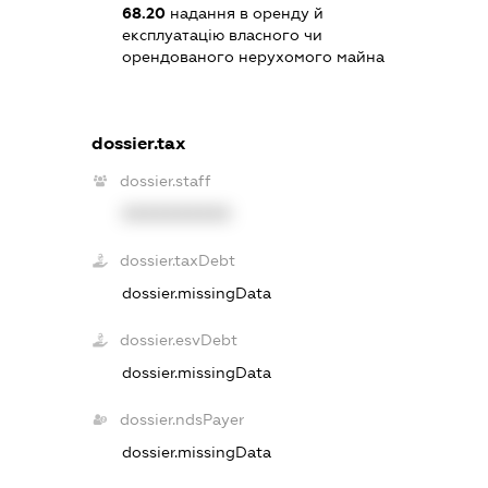
68.20
надання в оренду й
експлуатацію власного чи
орендованого нерухомого майна
dossier.tax
dossier.staff
XXXXXXXXXX
dossier.taxDebt
dossier.missingData
dossier.esvDebt
dossier.missingData
dossier.ndsPayer
dossier.missingData