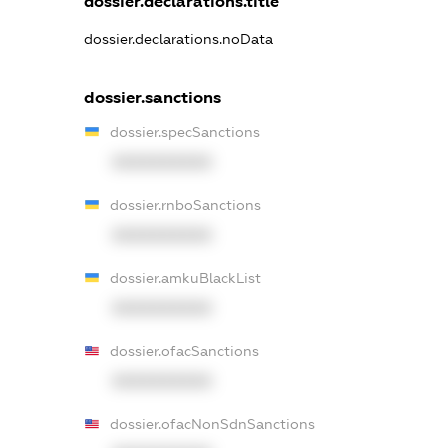
dossier.declarations.title
dossier.declarations.noData
dossier.sanctions
dossier.specSanctions
XXXXXXXXXX
dossier.rnboSanctions
XXXXXXXXXX
dossier.amkuBlackList
XXXXXXXXXX
dossier.ofacSanctions
XXXXXXXXXX
dossier.ofacNonSdnSanctions