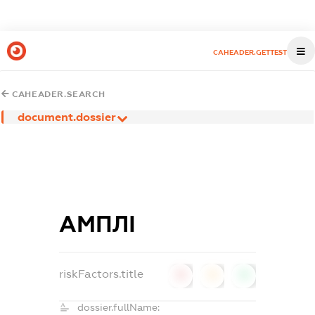
CAHEADER.GETTEST
CAHEADER.SEARCH
document.dossier
АМПЛІ
riskFactors.title
0
0
0
dossier.fullName: