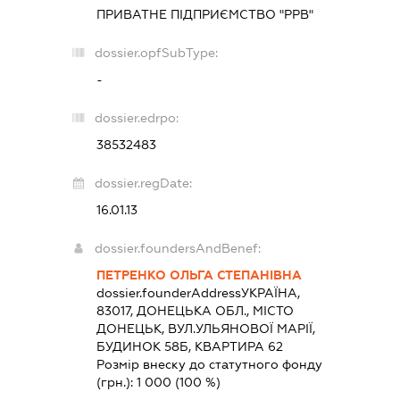
ПРИВАТНЕ ПІДПРИЄМСТВО "РРВ"
dossier.opfSubType:
-
dossier.edrpo:
38532483
dossier.regDate:
16.01.13
dossier.foundersAndBenef:
ПЕТРЕНКО ОЛЬГА СТЕПАНІВНА
dossier.founderAddress
УКРАЇНА,
83017, ДОНЕЦЬКА ОБЛ., МІСТО
ДОНЕЦЬК, ВУЛ.УЛЬЯНОВОЇ МАРІЇ,
БУДИНОК 58Б, КВАРТИРА 62
Розмір внеску до статутного фонду
(грн.):
1 000
(100 %)