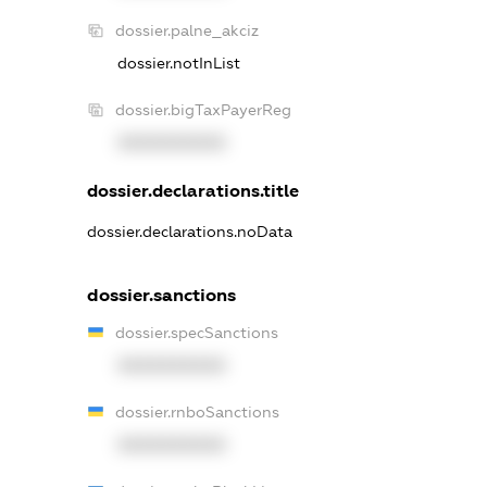
dossier.palne_akciz
dossier.notInList
dossier.bigTaxPayerReg
XXXXXXXXXX
dossier.declarations.title
dossier.declarations.noData
dossier.sanctions
dossier.specSanctions
XXXXXXXXXX
dossier.rnboSanctions
XXXXXXXXXX