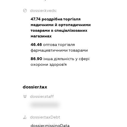
dossier.kveds:
47.74
роздрібна торгівля
медичними й ортопедичними
товарами в спеціалізованих
магазинах
46.46
оптова торгівля
фармацевтичними товарами
86.90
інша діяльність у сфері
охорони здоров'я
dossier.tax
dossier.staff
XXXXXXXXXX
dossier.taxDebt
dossier.missingData