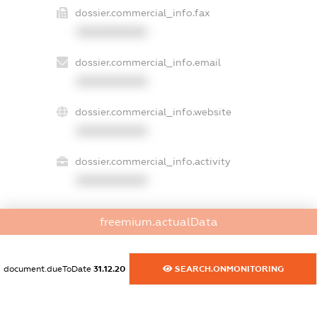
dossier.commercial_info.fax
XXXXXXXXXX
dossier.commercial_info.email
XXXXXXXXXX
dossier.commercial_info.website
XXXXXXXXXX
dossier.commercial_info.activity
XXXXXXXXXX
freemium.actualData
freemium.exampleText_1
freemium.exampleText_2
freemium.anonymousPerSearch2
document.dueToDate
31.12.20
SEARCH.ONMONITORING
FREEMIUM.DETAILS
FREEMIUM.REGISTER