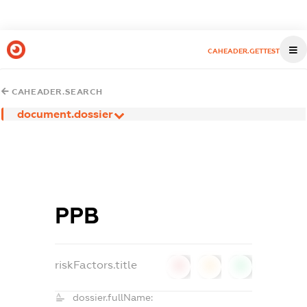
CAHEADER.GETTEST
CAHEADER.SEARCH
document.dossier
РРВ
riskFactors.title
0
0
0
dossier.fullName: