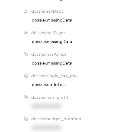
dossier.esvDebt
dossier.missingData
dossier.ndsPayer
dossier.missingData
dossier.ndsAnnul
dossier.missingData
dossier.single_tax_reg
dossier.notInList
dossier.non_profit
XXXXXXXXXX
dossier.budget_dotation
XXXXXXXXXX