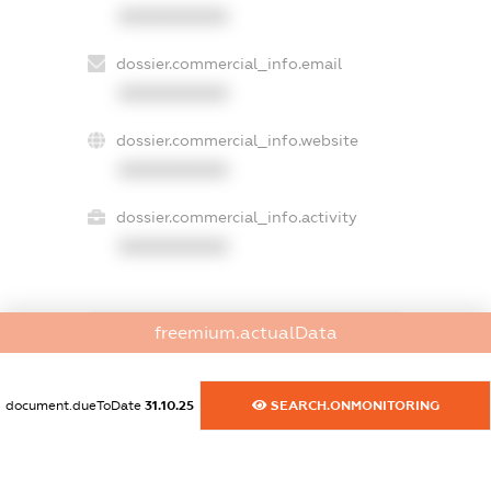
XXXXXXXXXX
dossier.commercial_info.email
XXXXXXXXXX
dossier.commercial_info.website
XXXXXXXXXX
dossier.commercial_info.activity
XXXXXXXXXX
freemium.actualData
freemium.exampleText_1
freemium.exampleText_2
freemium.anonymousPerSearch2
document.dueToDate
31.10.25
SEARCH.ONMONITORING
FREEMIUM.DETAILS
FREEMIUM.REGISTER