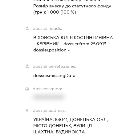
Розмір внеску до статутного фонду
(грн.):
1 000
(100 %)
dossier.heads:
ВІХОВСЬКА ЮЛІЯ КОСТЯНТИНІВНА
-
КЕРІВНИК
- dossier.from 25.09.13
dossier.position -
dossier.beneficiaries:
dossier.missingData
dossier.smida:
XXXXXXXXXX
dossier.address:
УКРАЇНА, 83041, ДОНЕЦЬКА ОБЛ.,
МІСТО ДОНЕЦЬК, ВУЛИЦЯ
ШАХТНА, БУДИНОК 7А