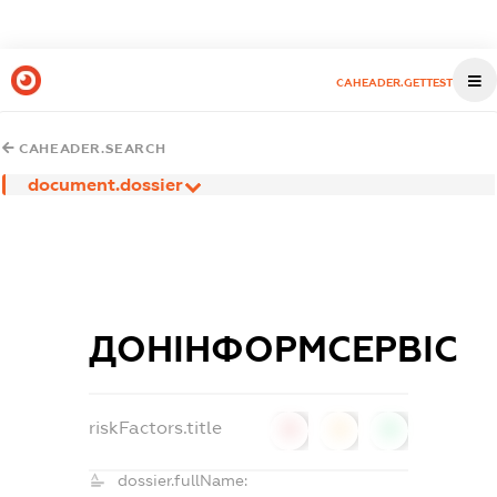
CAHEADER.GETTEST
CAHEADER.SEARCH
document.dossier
ДОНІНФОРМСЕРВІС
riskFactors.title
0
0
0
dossier.fullName: