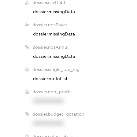
dossier.esvDebt
dossier.missingData
dossier.ndsPayer
dossier.missingData
dossier.ndsAnnul
dossier.missingData
dossier.single_tax_reg
dossier.notInList
dossier.non_profit
XXXXXXXXXX
dossier.budget_dotation
XXXXXXXXXX
dossier.palne_akciz