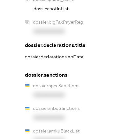
dossier.notInList
dossier.bigTaxPayerReg
XXXXXXXXXX
dossier.declarations.title
dossier.declarations.noData
dossier.sanctions
dossier.specSanctions
XXXXXXXXXX
dossier.rnboSanctions
XXXXXXXXXX
dossier.amkuBlackList