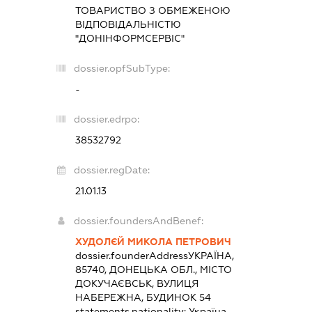
ТОВАРИСТВО З ОБМЕЖЕНОЮ
ВІДПОВІДАЛЬНІСТЮ
"ДОНІНФОРМСЕРВІС"
dossier.opfSubType:
-
dossier.edrpo:
38532792
dossier.regDate:
21.01.13
dossier.foundersAndBenef:
ХУДОЛЄЙ МИКОЛА ПЕТРОВИЧ
dossier.founderAddress
УКРАЇНА,
85740, ДОНЕЦЬКА ОБЛ., МІСТО
ДОКУЧАЄВСЬК, ВУЛИЦЯ
НАБЕРЕЖНА, БУДИНОК 54
statements.nationality:
Україна