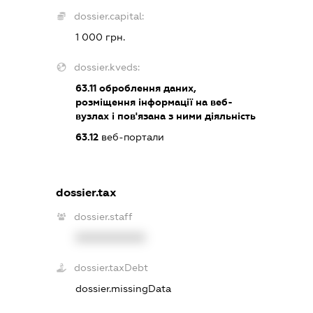
dossier.capital:
1 000 грн.
dossier.kveds:
63.11
оброблення даних,
розміщення інформації на веб-
вузлах і пов'язана з ними діяльність
63.12
веб-портали
dossier.tax
dossier.staff
XXXXXXXXXX
dossier.taxDebt
dossier.missingData