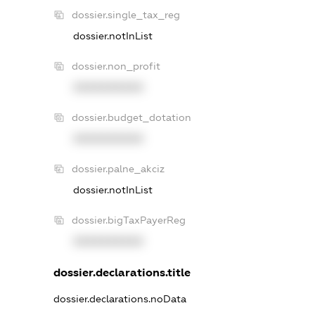
dossier.single_tax_reg
dossier.notInList
dossier.non_profit
XXXXXXXXXX
dossier.budget_dotation
XXXXXXXXXX
dossier.palne_akciz
dossier.notInList
dossier.bigTaxPayerReg
XXXXXXXXXX
dossier.declarations.title
dossier.declarations.noData