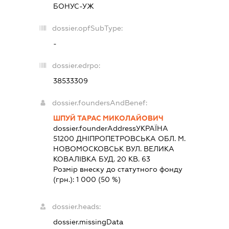
БОНУС-УЖ
dossier.opfSubType:
-
dossier.edrpo:
38533309
dossier.foundersAndBenef:
ШПУЙ ТАРАС МИКОЛАЙОВИЧ
dossier.founderAddress
УКРАЇНА
51200 ДНIПРОПЕТРОВСЬКА ОБЛ. М.
НОВОМОСКОВСЬК ВУЛ. ВЕЛИКА
КОВАЛІВКА БУД. 20 КВ. 63
Розмір внеску до статутного фонду
(грн.):
1 000
(50 %)
dossier.heads:
dossier.missingData