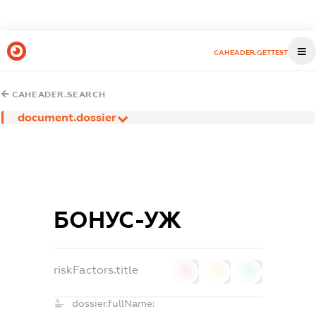
CAHEADER.GETTEST
CAHEADER.SEARCH
document.dossier
БОНУС-УЖ
riskFactors.title
0
0
0
dossier.fullName: