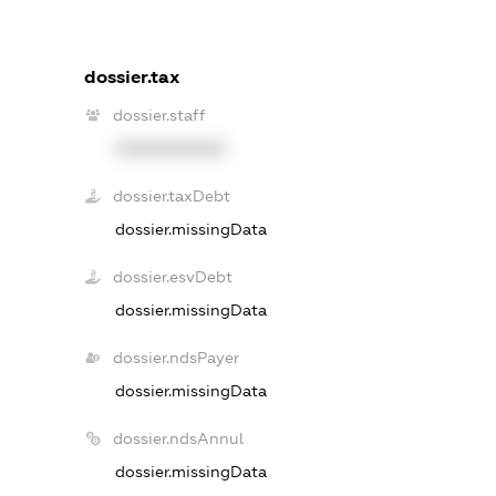
dossier.tax
dossier.staff
XXXXXXXXXX
dossier.taxDebt
dossier.missingData
dossier.esvDebt
dossier.missingData
dossier.ndsPayer
dossier.missingData
dossier.ndsAnnul
dossier.missingData