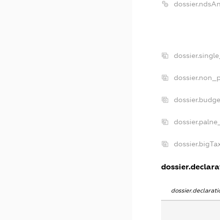
dossier.ndsA
dossier.singl
dossier.non_p
dossier.budg
dossier.palne
dossier.bigT
dossier.declara
dossier.declara