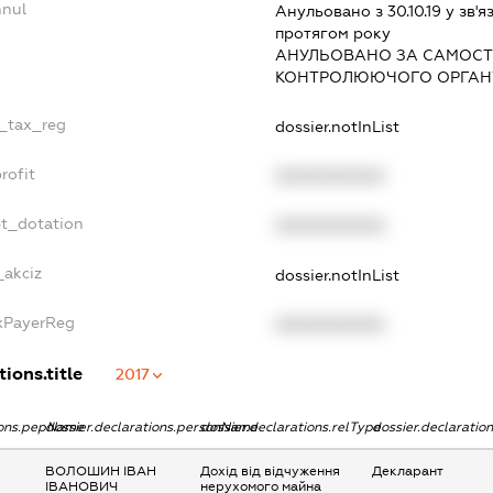
nnul
Анульовано з 30.10.19 у зв'я
протягом року
АНУЛЬОВАНО ЗА САМОСТ
КОНТРОЛЮЮЧОГО ОРГАНУ
e_tax_reg
dossier.notInList
rofit
XXXXXXXXXX
et_dotation
XXXXXXXXXX
_akciz
dossier.notInList
axPayerReg
XXXXXXXXXX
tions.title
2017
tions.pepName
dossier.declarations.personName
dossier.declarations.relType
dossier.declaratio
ВОЛОШИН ІВАН
Дохід від відчуження
Декларант
ІВАНОВИЧ
нерухомого майна