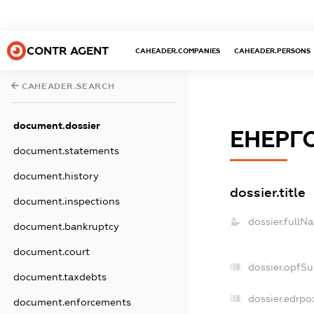
CONTR AGENT
CAHEADER.COMPANIES
CAHEADER.PERSONS
CAHEADER.SEARCH
document.dossier
ЕНЕРГ
document.statements
document.history
dossier.title
document.inspections
dossier.fullN
document.bankruptcy
document.court
dossier.opfS
document.taxdebts
dossier.edrpo
document.enforcements