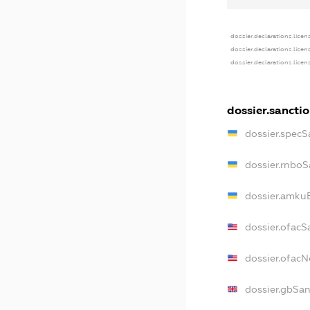
dossier.declarations.licen
dossier.declarations.lice
dossier.declarations.lice
dossier.sancti
dossier.specS
dossier.rnboS
dossier.amkuB
dossier.ofacS
dossier.ofac
dossier.gbSan