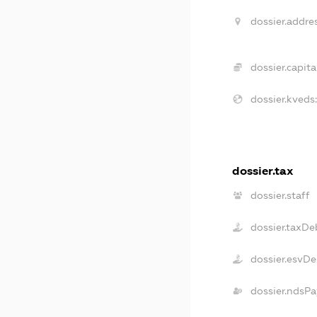
dossier.addres
dossier.capital
dossier.kveds
dossier.tax
dossier.staff
dossier.taxDe
dossier.esvDe
dossier.ndsPa