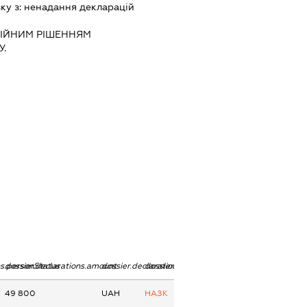
зку з:
ненадання декларацiй
IЙНИМ РIШЕННЯМ
.
ns.personStatus
dossier.declarations.amount
dossier.declarations.currency
dossier.declarations.source
49 800
UAH
НАЗК