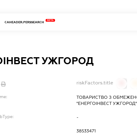
BETA
CAHEADER.PERSSEARCH
ОІНВЕСТ УЖГОРОД
riskFactors.title
0
ame:
ТОВАРИСТВО З ОБМЕЖЕН
"ЕНЕРГОІНВЕСТ УЖГОРОД
ubType:
-
:
38533471