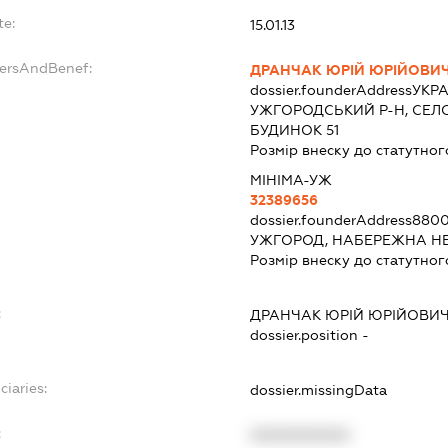
te:
15.01.13
dersAndBenef:
ДРАНЧАК ЮРІЙ ЮРІЙОВИ
dossier.founderAddress
УКРА
УЖГОРОДСЬКИЙ Р-Н, СЕЛ
БУДИНОК 51
Розмір внеску до статутног
МІНІМА-УЖ
32389656
dossier.founderAddress
8800
УЖГОРОД, НАБЕРЕЖНА НЕ
Розмір внеску до статутног
:
ДРАНЧАК ЮРІЙ ЮРІЙОВИ
dossier.position -
ciaries:
dossier.missingData
:
XXXXXXXXXX