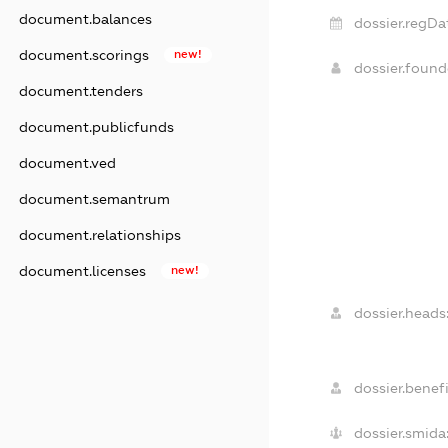
document.balances
dossier.regDa
document.scorings
new!
dossier.foun
document.tenders
document.publicfunds
document.ved
document.semantrum
document.relationships
document.licenses
new!
dossier.heads
dossier.benefi
dossier.smida