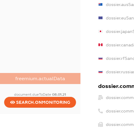
dossier.ausSa
dossier.euSan
dossier.japan
dossier.cana
dossier.rfSan
dossier.russi
freemium.actualData
dossier.comm
document.dueToDate
08.01.21
dossier.comme
SEARCH.ONMONITORING
dossier.comm
dossier.comme