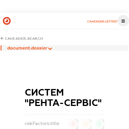
CAHEADER.GETTEST
CAHEADER.SEARCH
document.dossier
СИСТЕМ
"РЕНТА-СЕРВІС"
riskFactors.title
0
0
0