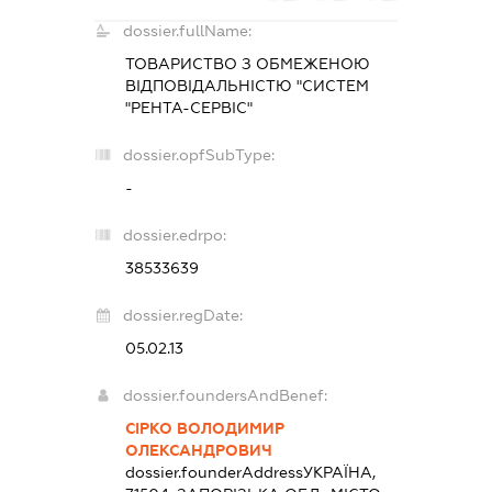
dossier.fullName:
ТОВАРИСТВО З ОБМЕЖЕНОЮ
ВІДПОВІДАЛЬНІСТЮ "СИСТЕМ
"РЕНТА-СЕРВІС"
dossier.opfSubType:
-
dossier.edrpo:
38533639
dossier.regDate:
05.02.13
dossier.foundersAndBenef:
СІРКО ВОЛОДИМИР
ОЛЕКСАНДРОВИЧ
dossier.founderAddress
УКРАЇНА,