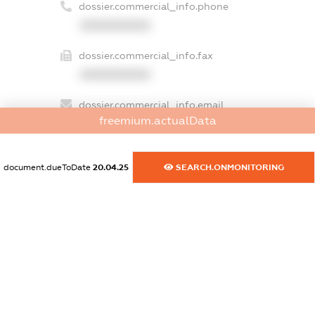
dossier.commercial_info.phone
XXXXXXXXXX
dossier.commercial_info.fax
XXXXXXXXXX
dossier.commercial_info.email
freemium.actualData
XXXXXXXXXX
dossier.commercial_info.website
document.dueToDate
20.04.25
SEARCH.ONMONITORING
XXXXXXXXXX
dossier.commercial_info.activity
XXXXXXXXXX
freemium.exampleText_1
freemium.exampleText_2
freemium.anonymousPerSearch2