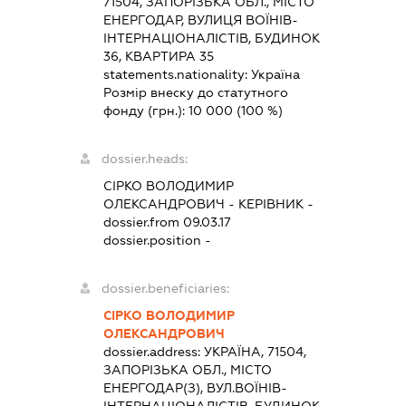
71504, ЗАПОРІЗЬКА ОБЛ., МІСТО
ЕНЕРГОДАР, ВУЛИЦЯ ВОЇНІВ-
ІНТЕРНАЦІОНАЛІСТІВ, БУДИНОК
36, КВАРТИРА 35
statements.nationality:
Україна
Розмір внеску до статутного
фонду (грн.):
10 000
(100 %)
dossier.heads:
СІРКО ВОЛОДИМИР
ОЛЕКСАНДРОВИЧ
-
КЕРІВНИК
-
dossier.from 09.03.17
dossier.position -
dossier.beneficiaries:
СІРКО ВОЛОДИМИР
ОЛЕКСАНДРОВИЧ
dossier.address:
УКРАЇНА, 71504,
ЗАПОРІЗЬКА ОБЛ., МІСТО
ЕНЕРГОДАР(З), ВУЛ.ВОЇНІВ-
ІНТЕРНАЦІОНАЛІСТІВ, БУДИНОК