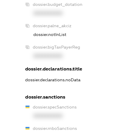
dossier.budget_dotation
XXXXXXXXXX
dossier.palne_akciz
dossier.notInList
dossier.bigTaxPayerReg
XXXXXXXXXX
dossier.declarations.title
dossier.declarations.noData
dossier.sanctions
dossier.specSanctions
XXXXXXXXXX
dossier.rnboSanctions