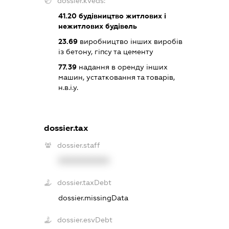
dossier.kveds:
41.20
будівництво житлових і
нежитлових будівель
23.69
виробництво інших виробів
із бетону, гіпсу та цементу
77.39
надання в оренду інших
машин, устатковання та товарів,
н.в.і.у.
dossier.tax
dossier.staff
XXXXXXXXXX
dossier.taxDebt
dossier.missingData
dossier.esvDebt