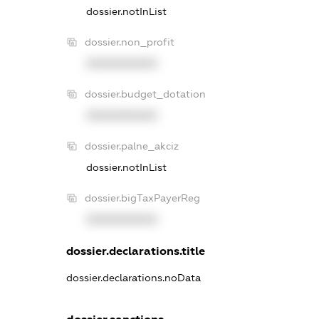
dossier.notInList
dossier.non_profit
XXXXXXXXXX
dossier.budget_dotation
XXXXXXXXXX
dossier.palne_akciz
dossier.notInList
dossier.bigTaxPayerReg
XXXXXXXXXX
dossier.declarations.title
dossier.declarations.noData