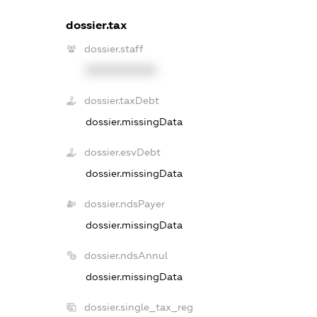
dossier.tax
dossier.staff
XXXXXXXXXX
dossier.taxDebt
dossier.missingData
dossier.esvDebt
dossier.missingData
dossier.ndsPayer
dossier.missingData
dossier.ndsAnnul
dossier.missingData
dossier.single_tax_reg