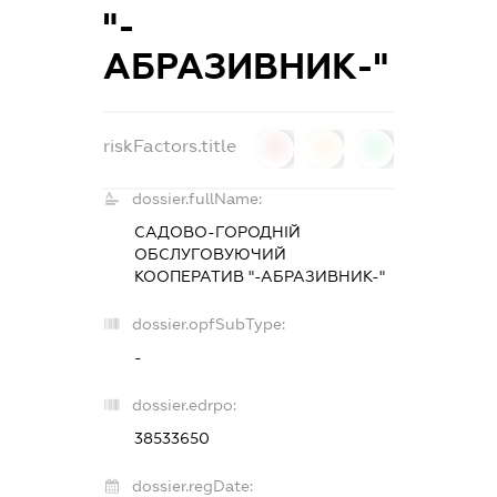
"-
АБРАЗИВНИК-"
riskFactors.title
0
0
0
dossier.fullName:
САДОВО-ГОРОДНІЙ
ОБСЛУГОВУЮЧИЙ
КООПЕРАТИВ "-АБРАЗИВНИК-"
dossier.opfSubType:
-
dossier.edrpo:
38533650
dossier.regDate: