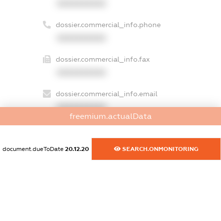
XXXXXXXXXX
dossier.commercial_info.phone
XXXXXXXXXX
dossier.commercial_info.fax
XXXXXXXXXX
dossier.commercial_info.email
XXXXXXXXXX
freemium.actualData
dossier.commercial_info.website
XXXXXXXXXX
document.dueToDate
20.12.20
SEARCH.ONMONITORING
dossier.commercial_info.activity
XXXXXXXXXX
freemium.exampleText_1