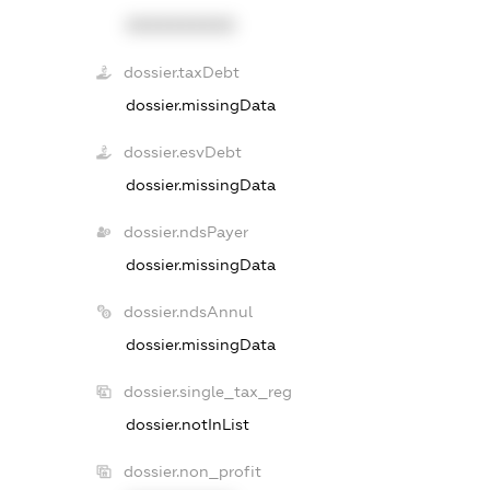
XXXXXXXXXX
dossier.taxDebt
dossier.missingData
dossier.esvDebt
dossier.missingData
dossier.ndsPayer
dossier.missingData
dossier.ndsAnnul
dossier.missingData
dossier.single_tax_reg
dossier.notInList
dossier.non_profit