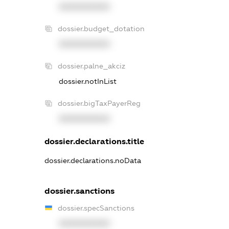
XXXXXXXXXX
dossier.budget_dotation
XXXXXXXXXX
dossier.palne_akciz
dossier.notInList
dossier.bigTaxPayerReg
XXXXXXXXXX
dossier.declarations.title
dossier.declarations.noData
dossier.sanctions
dossier.specSanctions
XXXXXXXXXX