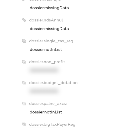
dossier.missingData
dossier.ndsAnnul
dossier.missingData
dossier.single_tax_reg
dossier.notInList
dossier.non_profit
XXXXXXXXXX
dossier.budget_dotation
XXXXXXXXXX
dossier.palne_akciz
dossier.notInList
dossier.bigTaxPayerReg