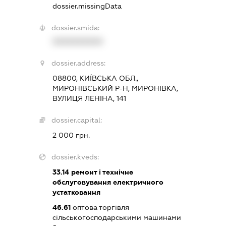
dossier.missingData
dossier.smida:
XXXXXXXXXX
dossier.address:
08800, КИЇВСЬКА ОБЛ.,
МИРОНІВСЬКИЙ Р-Н, МИРОНІВКА,
ВУЛИЦЯ ЛЕНІНА, 141
dossier.capital:
2 000 грн.
dossier.kveds:
33.14
ремонт і технічне
обслуговування електричного
устатковання
46.61
оптова торгівля
сільськогосподарськими машинами