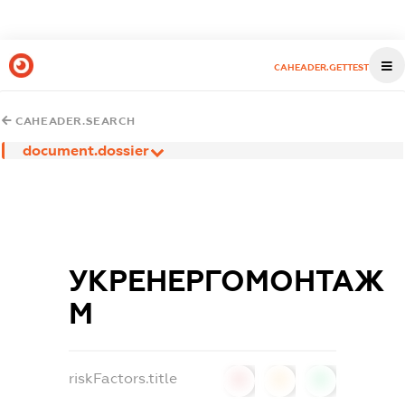
CAHEADER.GETTEST
CAHEADER.SEARCH
document.dossier
УКРЕНЕРГОМОНТАЖ
М
riskFactors.title
0
0
0