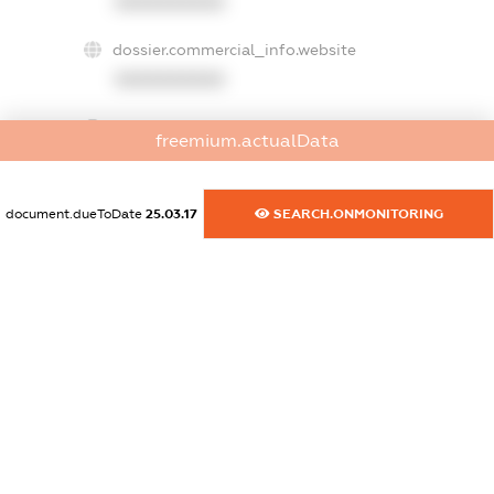
XXXXXXXXXX
dossier.commercial_info.website
XXXXXXXXXX
dossier.commercial_info.activity
freemium.actualData
XXXXXXXXXX
document.dueToDate
25.03.17
SEARCH.ONMONITORING
freemium.exampleText_1
freemium.exampleText_2
freemium.anonymousPerSearch2
FREEMIUM.DETAILS
FREEMIUM.REGISTER