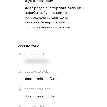
й устаткованням
47.52
роздрібна торгівля залізними
виробами, будівельними
матеріалами та санітарно-
технічними виробами в
спеціалізованих магазинах
dossier.tax
dossier.staff
XXXXXXXXXX
dossier.taxDebt
dossier.missingData
dossier.esvDebt
dossier.missingData
dossier.ndsPayer