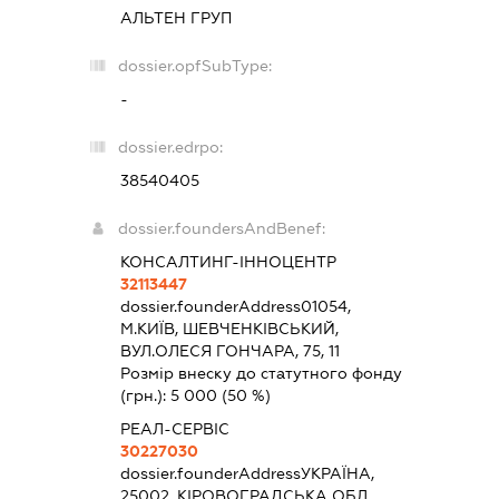
АЛЬТЕН ГРУП
dossier.opfSubType:
-
dossier.edrpo:
38540405
dossier.foundersAndBenef:
КОНСАЛТИНГ-ІННОЦЕНТР
32113447
dossier.founderAddress
01054,
М.КИЇВ, ШЕВЧЕНКІВСЬКИЙ,
ВУЛ.ОЛЕСЯ ГОНЧАРА, 75, 11
Розмір внеску до статутного фонду
(грн.):
5 000
(50 %)
РЕАЛ-СЕРВІС
30227030
dossier.founderAddress
УКРАЇНА,
25002, КІРОВОГРАДСЬКА ОБЛ.,