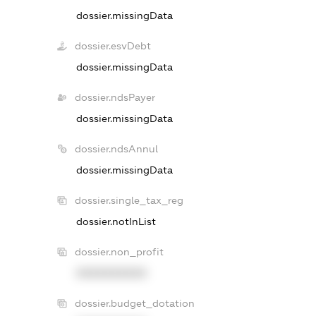
dossier.missingData
dossier.esvDebt
dossier.missingData
dossier.ndsPayer
dossier.missingData
dossier.ndsAnnul
dossier.missingData
dossier.single_tax_reg
dossier.notInList
dossier.non_profit
XXXXXXXXXX
dossier.budget_dotation