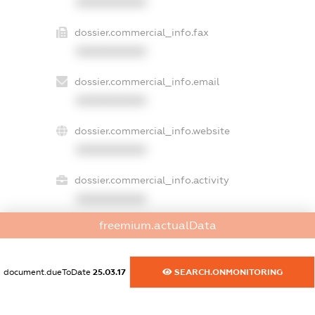
XXXXXXXXXX
dossier.commercial_info.fax
XXXXXXXXXX
dossier.commercial_info.email
XXXXXXXXXX
dossier.commercial_info.website
XXXXXXXXXX
dossier.commercial_info.activity
XXXXXXXXXX
freemium.actualData
freemium.exampleText_1
freemium.exampleText_2
document.dueToDate
25.03.17
SEARCH.ONMONITORING
freemium.anonymousPerSearch2
FREEMIUM.DETAILS