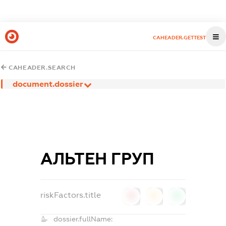
CAHEADER.GETTEST
CAHEADER.SEARCH
document.dossier
АЛЬТЕН ГРУП
riskFactors.title
0
0
0
dossier.fullName: