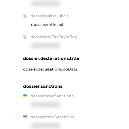
XXXXXXXXXX
dossier.palne_akciz
dossier.notInList
dossier.bigTaxPayerReg
XXXXXXXXXX
dossier.declarations.title
dossier.declarations.noData
dossier.sanctions
dossier.specSanctions
XXXXXXXXXX
dossier.rnboSanctions
XXXXXXXXXX