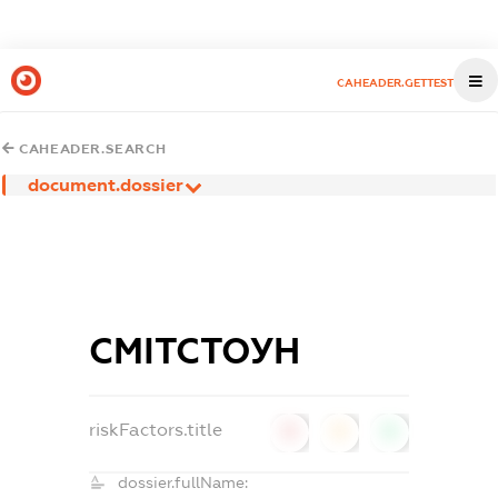
CAHEADER.GETTEST
CAHEADER.SEARCH
document.dossier
СМІТСТОУН
riskFactors.title
0
0
0
dossier.fullName: