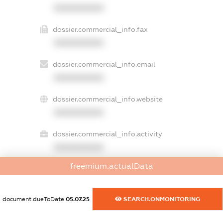
XXXXXXXXXX
dossier.commercial_info.fax
XXXXXXXXXX
dossier.commercial_info.email
XXXXXXXXXX
dossier.commercial_info.website
XXXXXXXXXX
dossier.commercial_info.activity
XXXXXXXXXX
freemium.actualData
freemium.exampleText_1
freemium.exampleText_2
document.dueToDate
05.07.25
SEARCH.ONMONITORING
freemium.anonymousPerSearch2