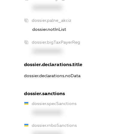
XXXXXXXXXX
dossier.palne_akciz
dossier.notInList
dossier.bigTaxPayerReg
XXXXXXXXXX
dossier.declarations.title
dossier.declarations.noData
dossier.sanctions
dossier.specSanctions
XXXXXXXXXX
dossier.rnboSanctions