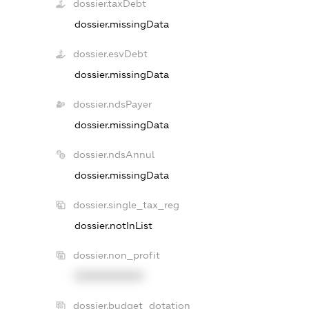
dossier.taxDebt
dossier.missingData
dossier.esvDebt
dossier.missingData
dossier.ndsPayer
dossier.missingData
dossier.ndsAnnul
dossier.missingData
dossier.single_tax_reg
dossier.notInList
dossier.non_profit
XXXXXXXXXX
dossier.budget_dotation