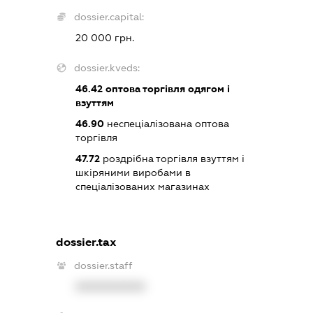
dossier.capital:
20 000 грн.
dossier.kveds:
46.42
оптова торгівля одягом і
взуттям
46.90
неспеціалізована оптова
торгівля
47.72
роздрібна торгівля взуттям і
шкіряними виробами в
спеціалізованих магазинах
dossier.tax
dossier.staff
XXXXXXXXXX