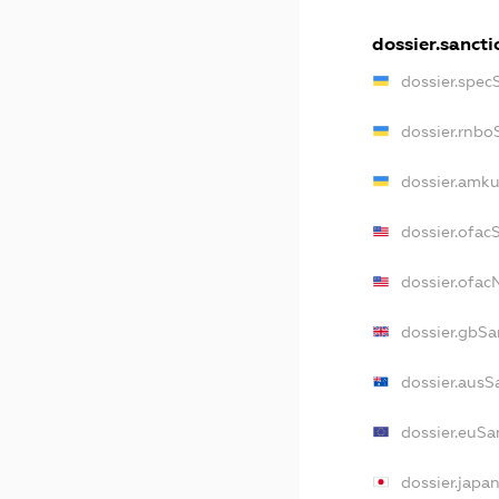
dossier.sancti
dossier.spec
dossier.rnbo
dossier.amku
dossier.ofac
dossier.ofa
dossier.gbSa
dossier.ausS
dossier.euSa
dossier.japa