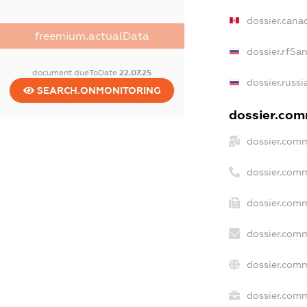
dossier.cana
freemium.actualData
dossier.rfSa
document.dueToDate
22.07.25
dossier.russi
SEARCH.ONMONITORING
dossier.comm
dossier.comm
dossier.comm
dossier.comm
dossier.comm
dossier.comm
dossier.comm