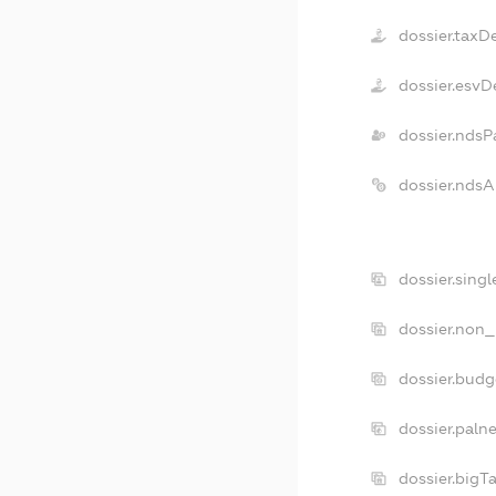
dossier.taxD
dossier.esvD
dossier.ndsP
dossier.nds
dossier.sing
dossier.non_
dossier.bud
dossier.paln
dossier.big