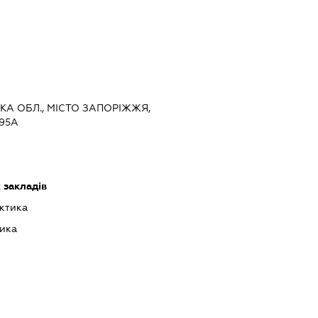
ЬКА ОБЛ., МІСТО ЗАПОРІЖЖЯ,
95А
 закладів
ктика
ика