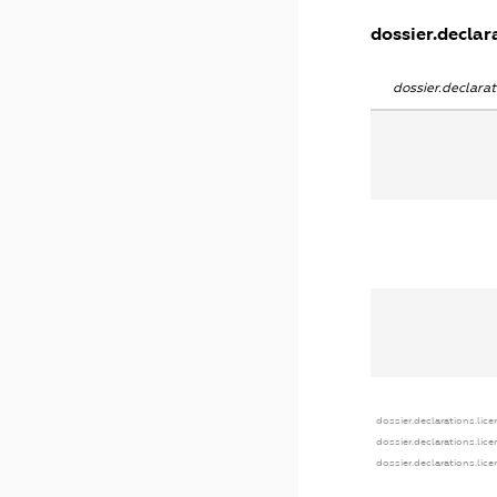
dossier.declara
dossier.declara
dossier.declarations.lice
dossier.declarations.lic
dossier.declarations.lic