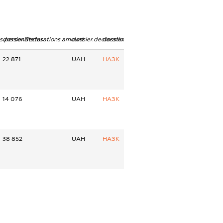
ns.personStatus
dossier.declarations.amount
dossier.declarations.currency
dossier.declarations.source
22 871
UAH
НАЗК
14 076
UAH
НАЗК
38 852
UAH
НАЗК