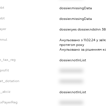
ebt
dossier.missingData
ebt
dossier.missingData
ayer
dossier.yes
dossier.ndsInn 
Annul
Анульовано з 11.02.24 у зв'я
протягом року
Анульовано за рiшенням к
le_tax_reg
dossier.notInList
profit
XXXXXXXXXX
get_dotation
XXXXXXXXXX
e_akciz
dossier.notInList
TaxPayerReg
XXXXXXXXXX