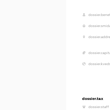
dossier.benef
dossier.smida
dossier.addre
dossier.capita
dossier.kveds
dossier.tax
dossier.staff