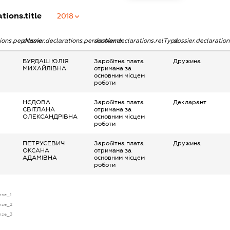
tions.title
2018
tions.pepName
dossier.declarations.personName
dossier.declarations.relType
dossier.declaratio
БУРДАШ ЮЛІЯ
Заробітна плата
Дружина
МИХАЙЛІВНА
отримана за
основним місцем
роботи
НЄДОВА
Заробітна плата
Декларант
СВІТЛАНА
отримана за
ОЛЕКСАНДРІВНА
основним місцем
роботи
ПЕТРУСЕВИЧ
Заробітна плата
Дружина
ОКСАНА
отримана за
АДАМІВНА
основним місцем
роботи
nse_1
ense_2
ense_3