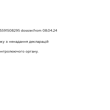
385591508295
dossier.from 08.04.24
зку з:
ненадання декларацiй
онтролюючого органу.