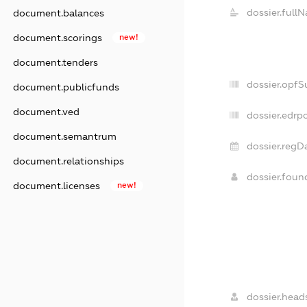
dossier.full
document.balances
document.scorings
new!
document.tenders
dossier.opfS
document.publicfunds
document.ved
dossier.edrpo
document.semantrum
dossier.regD
document.relationships
dossier.fou
document.licenses
new!
dossier.heads