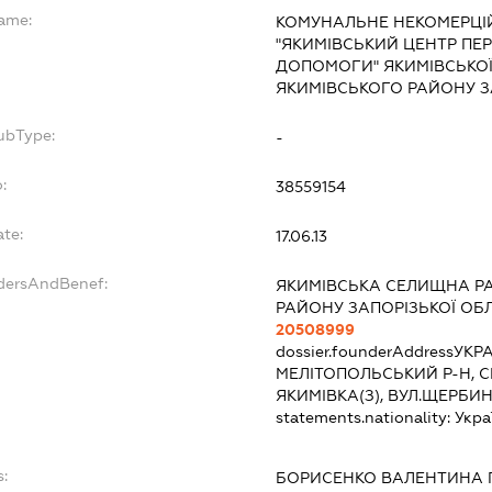
Name:
КОМУНАЛЬНЕ НЕКОМЕРЦІ
"ЯКИМІВСЬКИЙ ЦЕНТР ПЕ
ДОПОМОГИ" ЯКИМІВСЬКО
ЯКИМІВСЬКОГО РАЙОНУ З
ubType:
-
:
38559154
ate:
17.06.13
ndersAndBenef:
ЯКИМІВСЬКА СЕЛИЩНА Р
РАЙОНУ ЗАПОРІЗЬКОЇ ОБЛ
20508999
dossier.founderAddress
УКРА
МЕЛІТОПОЛЬСЬКИЙ Р-Н, 
ЯКИМІВКА(З), ВУЛ.ЩЕРБИН
statements.nationality:
Укра
:
БОРИСЕНКО ВАЛЕНТИНА 