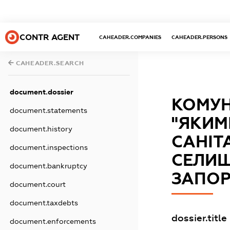
CONTR AGENT
CAHEADER.COMPANIES
CAHEADER.PERSONS
CAHEADER.SEARCH
document.dossier
КОМУН
document.statements
"ЯКИМ
document.history
САНІТ
document.inspections
СЕЛИЩ
document.bankruptcy
ЗАПОР
document.court
document.taxdebts
dossier.title
document.enforcements