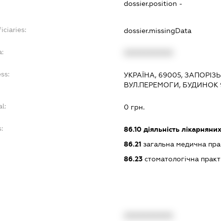
dossier.position -
iciaries:
dossier.missingData
:
XXXXXXXXXX
ss:
УКРАЇНА, 69005, ЗАПОРІЗ
ВУЛ.ПЕРЕМОГИ, БУДИНОК 
l:
0 грн.
:
86.10
діяльність лікарняних
86.21
загальна медична пра
86.23
стоматологічна практ
XXXXXXXXXX