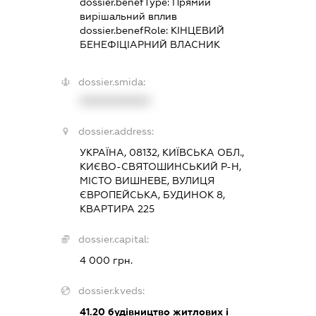
dossier.benefType:
Прямий
вирішальний вплив
dossier.benefRole:
КІНЦЕВИЙ
БЕНЕФІЦІАРНИЙ ВЛАСНИК
dossier.smida:
XXXXXXXXXX
dossier.address:
УКРАЇНА, 08132, КИЇВСЬКА ОБЛ.,
КИЄВО-СВЯТОШИНСЬКИЙ Р-Н,
МІСТО ВИШНЕВЕ, ВУЛИЦЯ
ЄВРОПЕЙСЬКА, БУДИНОК 8,
КВАРТИРА 225
dossier.capital:
4 000 грн.
dossier.kveds:
41.20
будівництво житлових і