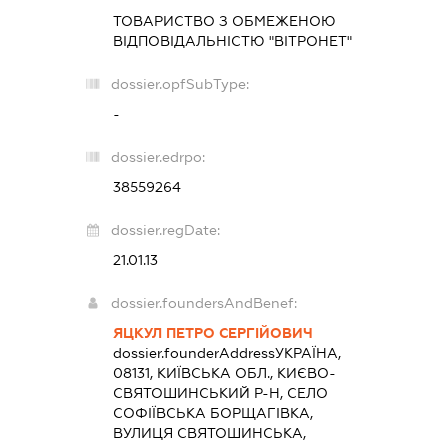
ТОВАРИСТВО З ОБМЕЖЕНОЮ
ВІДПОВІДАЛЬНІСТЮ "ВІТРОНЕТ"
dossier.opfSubType:
-
dossier.edrpo:
38559264
dossier.regDate:
21.01.13
dossier.foundersAndBenef:
ЯЦКУЛ ПЕТРО СЕРГІЙОВИЧ
dossier.founderAddress
УКРАЇНА,
08131, КИЇВСЬКА ОБЛ., КИЄВО-
СВЯТОШИНСЬКИЙ Р-Н, СЕЛО
СОФІЇВСЬКА БОРЩАГІВКА,
ВУЛИЦЯ СВЯТОШИНСЬКА,