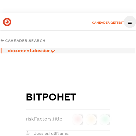
CAHEADER.GETTEST
CAHEADER.SEARCH
document.dossier
ВІТРОНЕТ
riskFactors.title
0
0
0
dossier.fullName: