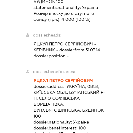
БУДИНОК 100
statements.nationality:
Україна
Розмір внеску до статутного
фонду (грн.):
4 000
(100 %)
dossier.heads:
ЯЦКУЛ ПЕТРО СЕРГІЙОВИЧ
-
КЕРІВНИК
- dossier.from 31.03.14
dossier.position -
dossier.beneficiaries:
ЯЦКУЛ ПЕТРО СЕРГІЙОВИЧ
dossier.address:
УКРАЇНА, 08131,
КИЇВСЬКА ОБЛ., БУЧАНСЬКИЙ Р-
Н, СЕЛО СОФІЇВСЬКА
БОРЩАГІВКА,
ВУЛ.СВЯТОШИНСЬКА, БУДИНОК
100
dossier.nationality:
Україна
dossier.benefInterest:
100