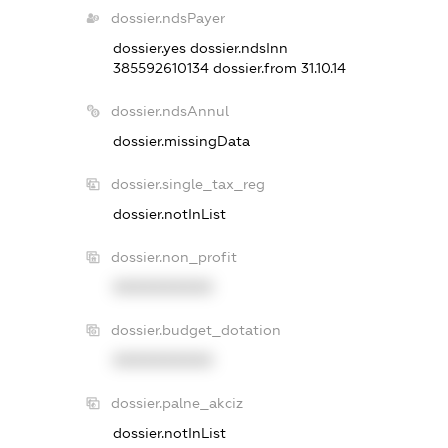
dossier.ndsPayer
dossier.yes
dossier.ndsInn
385592610134
dossier.from 31.10.14
dossier.ndsAnnul
dossier.missingData
dossier.single_tax_reg
dossier.notInList
dossier.non_profit
XXXXXXXXXX
dossier.budget_dotation
XXXXXXXXXX
dossier.palne_akciz
dossier.notInList