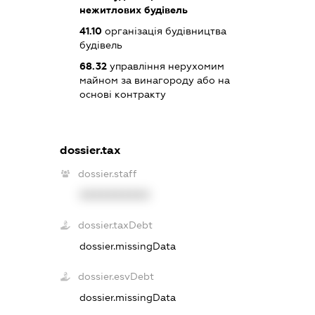
нежитлових будівель
41.10
організація будівництва
будівель
68.32
управління нерухомим
майном за винагороду або на
основі контракту
dossier.tax
dossier.staff
XXXXXXXXXX
dossier.taxDebt
dossier.missingData
dossier.esvDebt
dossier.missingData