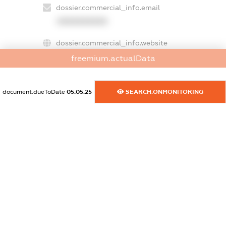
dossier.commercial_info.email
XXXXXXXXXX
dossier.commercial_info.website
XXXXXXXXXX
freemium.actualData
dossier.commercial_info.activity
XXXXXXXXXX
document.dueToDate
05.05.25
SEARCH.ONMONITORING
freemium.exampleText_1
freemium.exampleText_2
freemium.anonymousPerSearch2
FREEMIUM.DETAILS
FREEMIUM.REGISTER