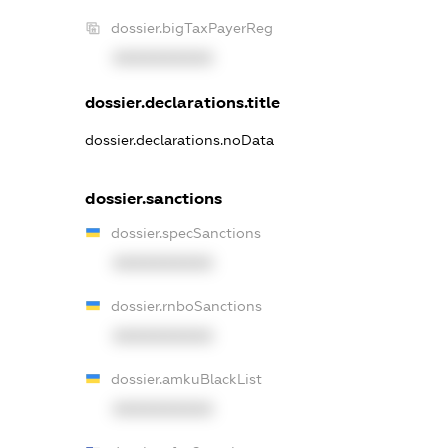
dossier.bigTaxPayerReg
XXXXXXXXXX
dossier.declarations.title
dossier.declarations.noData
dossier.sanctions
dossier.specSanctions
XXXXXXXXXX
dossier.rnboSanctions
XXXXXXXXXX
dossier.amkuBlackList
XXXXXXXXXX