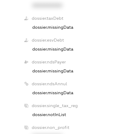
XXXXXXXXXX
dossier.taxDebt
dossier.missingData
dossier.esvDebt
dossier.missingData
dossier.ndsPayer
dossier.missingData
dossier.ndsAnnul
dossier.missingData
dossier.single_tax_reg
dossier.notInList
dossier.non_profit