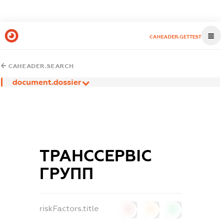
CAHEADER.GETTEST
CAHEADER.SEARCH
document.dossier
ТРАНССЕРВІС
ГРУПП
riskFactors.title
0
0
0