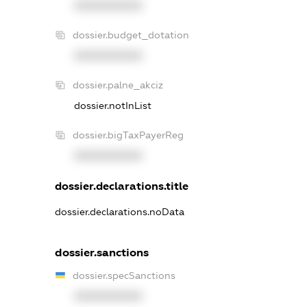
XXXXXXXXXX
dossier.budget_dotation
XXXXXXXXXX
dossier.palne_akciz
dossier.notInList
dossier.bigTaxPayerReg
XXXXXXXXXX
dossier.declarations.title
dossier.declarations.noData
dossier.sanctions
dossier.specSanctions
XXXXXXXXXX