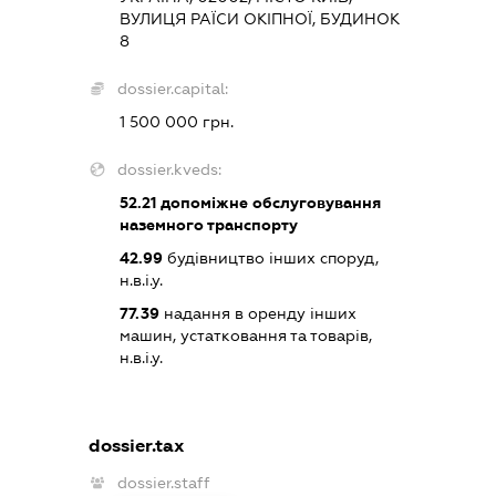
ВУЛИЦЯ РАЇСИ ОКІПНОЇ, БУДИНОК
8
dossier.capital:
1 500 000 грн.
dossier.kveds:
52.21
допоміжне обслуговування
наземного транспорту
42.99
будівництво інших споруд,
н.в.і.у.
77.39
надання в оренду інших
машин, устатковання та товарів,
н.в.і.у.
dossier.tax
dossier.staff