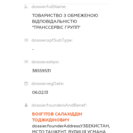
dossier.fullName:
ТОВАРИСТВО З ОБМЕЖЕНОЮ
ВІДПОВІДАЛЬНІСТЮ
"ТРАНССЕРВІС ГРУПП"
dossier.opfSubType:
-
dossier.edrpo:
38559531
dossier.regDate:
06.02.13
dossier.foundersAndBenef:
БОІІГІТОВ САЛАХІДДІН
ТОДЖИДІНОВИЧ
dossier.founderAddress
УЗБЕКИСТАН,
МСТО ТАШКЕНТ, ВУЛИЦЯ УСМАНА