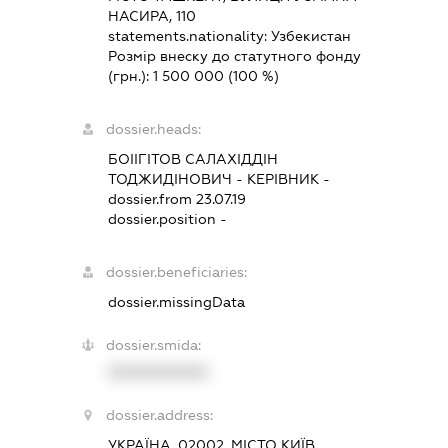
НАСИРА, 110
statements.nationality:
Узбекистан
Розмір внеску до статутного фонду
(грн.):
1 500 000
(100 %)
dossier.heads:
БОІІГІТОВ САЛАХІДДІН
ТОДЖИДІНОВИЧ
-
КЕРІВНИК
-
dossier.from 23.07.19
dossier.position -
dossier.beneficiaries:
dossier.missingData
dossier.smida:
XXXXXXXXXX
dossier.address:
УКРАЇНА, 02002, МІСТО КИЇВ,