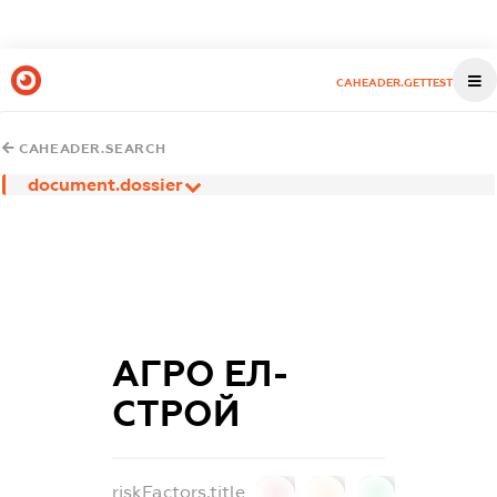
CAHEADER.GETTEST
CAHEADER.SEARCH
document.dossier
АГРО ЕЛ-
СТРОЙ
riskFactors.title
0
0
0