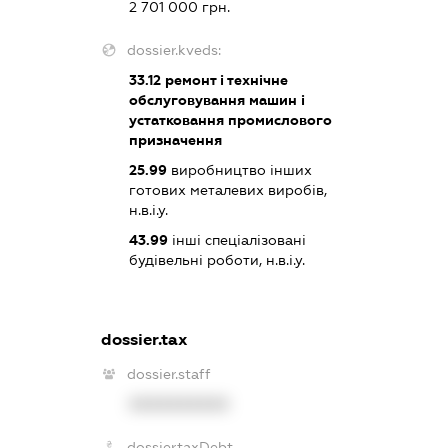
2 701 000 грн.
dossier.kveds:
33.12
ремонт і технічне
обслуговування машин і
устатковання промислового
призначення
25.99
виробництво інших
готових металевих виробів,
н.в.і.у.
43.99
інші спеціалізовані
будівельні роботи, н.в.і.у.
dossier.tax
dossier.staff
XXXXXXXXXX
dossier.taxDebt