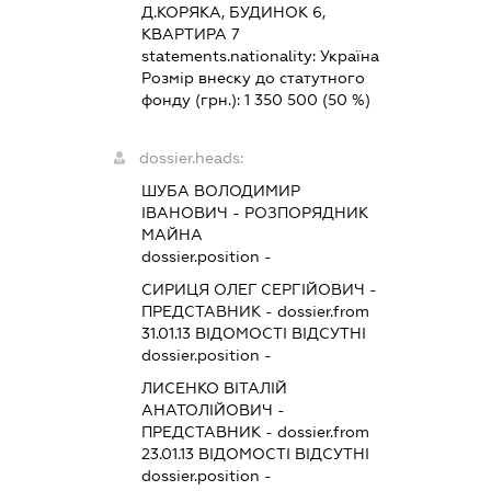
Д.КОРЯКА, БУДИНОК 6,
КВАРТИРА 7
statements.nationality:
Україна
Розмір внеску до статутного
фонду (грн.):
1 350 500
(50 %)
dossier.heads:
ШУБА ВОЛОДИМИР
ІВАНОВИЧ
-
РОЗПОРЯДНИК
МАЙНА
dossier.position -
СИРИЦЯ ОЛЕГ СЕРГІЙОВИЧ
-
ПРЕДСТАВНИК
- dossier.from
31.01.13
ВІДОМОСТІ ВІДСУТНІ
dossier.position -
ЛИСЕНКО ВІТАЛІЙ
АНАТОЛІЙОВИЧ
-
ПРЕДСТАВНИК
- dossier.from
23.01.13
ВІДОМОСТІ ВІДСУТНІ
dossier.position -