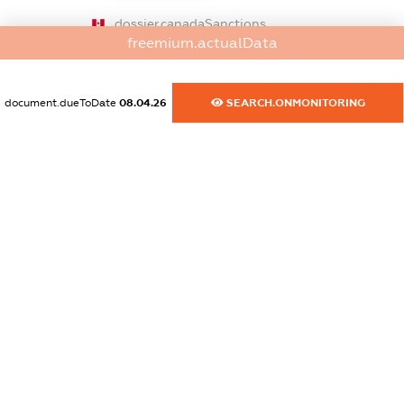
dossier.canadaSanctions
freemium.actualData
XXXXXXXXXX
dossier.rfSanctions
document.dueToDate
08.04.26
SEARCH.ONMONITORING
XXXXXXXXXX
dossier.russian_reg_title
XXXXXXXXXX
dossier.commercial_info.title
dossier.commercial_info.postal_address
XXXXXXXXXX
dossier.commercial_info.phone
XXXXXXXXXX
dossier.commercial_info.fax