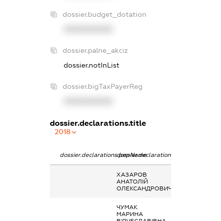
dossier.budget_dotation
XXXXXXXXXX
dossier.palne_akciz
dossier.notInList
dossier.bigTaxPayerReg
XXXXXXXXXX
dossier.declarations.title
2018
dossier.declarations.pepName
dossier.declarations.personName
dossier.declarat
ХАЗАРОВ
Пенсія
АНАТОЛІЙ
ОЛЕКСАНДРОВИЧ
ЧУМАК
Інше, аліменти
МАРИНА
В'ЯЧЕСЛАВІВНА