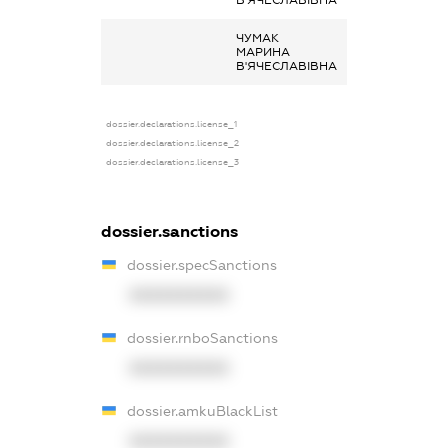
ЧУМАК
Інше, аліменти
МАРИНА
В'ЯЧЕСЛАВІВНА
dossier.declarations.license_1
dossier.declarations.license_2
dossier.declarations.license_3
dossier.sanctions
dossier.specSanctions
XXXXXXXXXX
dossier.rnboSanctions
XXXXXXXXXX
dossier.amkuBlackList
XXXXXXXXXX