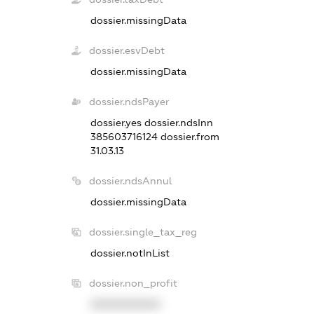
dossier.missingData
dossier.esvDebt
dossier.missingData
dossier.ndsPayer
dossier.yes
dossier.ndsInn
385603716124
dossier.from
31.03.13
dossier.ndsAnnul
dossier.missingData
dossier.single_tax_reg
dossier.notInList
dossier.non_profit
XXXXXXXXXX