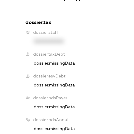
dossier.tax
dossier.staff
XXXXXXXXXX
dossier.taxDebt
dossier.missingData
dossier.esvDebt
dossier.missingData
dossier.ndsPayer
dossier.missingData
dossier.ndsAnnul
dossier.missingData