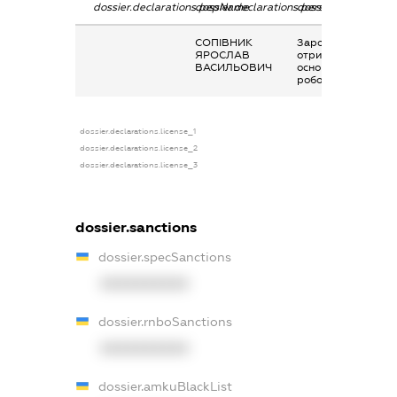
dossier.declarations.pepName
dossier.declarations.personName
dossier.declaration
СОПІВНИК
Заробітна плата
ЯРОСЛАВ
отримана за
ВАСИЛЬОВИЧ
основним місцем
роботи
dossier.declarations.license_1
dossier.declarations.license_2
dossier.declarations.license_3
dossier.sanctions
dossier.specSanctions
XXXXXXXXXX
dossier.rnboSanctions
XXXXXXXXXX
dossier.amkuBlackList