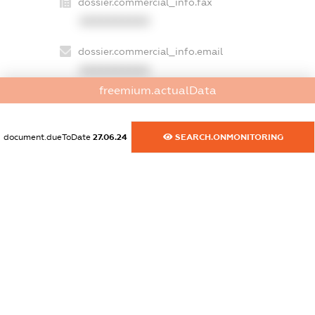
dossier.commercial_info.fax
XXXXXXXXXX
dossier.commercial_info.email
XXXXXXXXXX
freemium.actualData
dossier.commercial_info.website
XXXXXXXXXX
document.dueToDate
27.06.24
SEARCH.ONMONITORING
dossier.commercial_info.activity
XXXXXXXXXX
freemium.exampleText_1
freemium.exampleText_2
freemium.anonymousPerSearch2
FREEMIUM.DETAILS
FREEMIUM.REGISTER