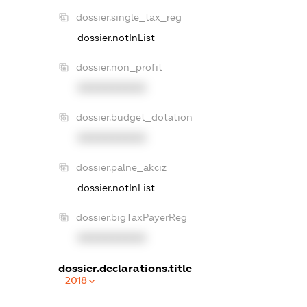
dossier.single_tax_reg
dossier.notInList
dossier.non_profit
XXXXXXXXXX
dossier.budget_dotation
XXXXXXXXXX
dossier.palne_akciz
dossier.notInList
dossier.bigTaxPayerReg
XXXXXXXXXX
dossier.declarations.title
2018