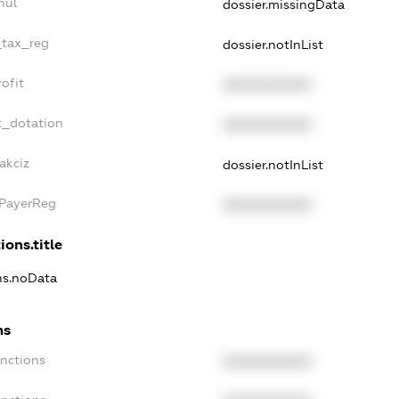
nul
dossier.missingData
_tax_reg
dossier.notInList
ofit
XXXXXXXXXX
t_dotation
XXXXXXXXXX
akciz
dossier.notInList
xPayerReg
XXXXXXXXXX
ions.title
ons.noData
ns
anctions
XXXXXXXXXX