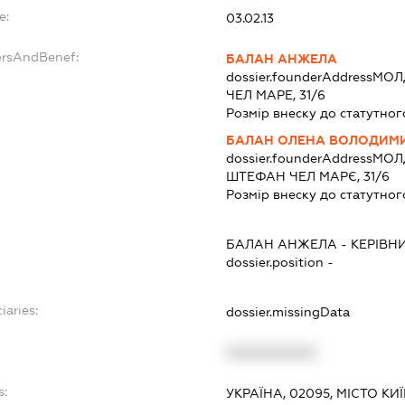
e:
03.02.13
ersAndBenef:
БАЛАН АНЖЕЛА
dossier.founderAddress
МОЛД
ЧЕЛ МАРЕ, 31/6
Розмір внеску до статутног
БАЛАН ОЛЕНА ВОЛОДИМИ
dossier.founderAddress
МОЛД
ШТЕФАН ЧЕЛ МАРЄ, 31/6
Розмір внеску до статутног
БАЛАН АНЖЕЛА
-
КЕРІВН
dossier.position -
iaries:
dossier.missingData
XXXXXXXXXX
s:
УКРАЇНА, 02095, МІСТО К