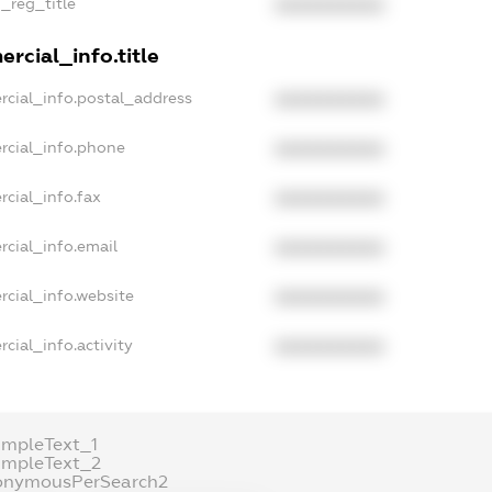
n_reg_title
XXXXXXXXXX
rcial_info.title
rcial_info.postal_address
XXXXXXXXXX
rcial_info.phone
XXXXXXXXXX
rcial_info.fax
XXXXXXXXXX
rcial_info.email
XXXXXXXXXX
rcial_info.website
XXXXXXXXXX
cial_info.activity
XXXXXXXXXX
ampleText_1
ampleText_2
onymousPerSearch2