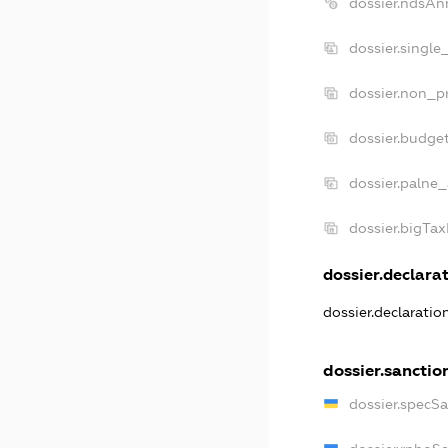
dossier.ndsAn
dossier.single
dossier.non_pr
dossier.budge
dossier.palne_
dossier.bigTa
dossier.declarat
dossier.declarati
dossier.sanctio
dossier.specS