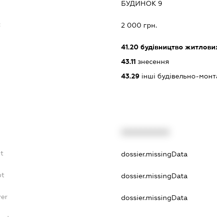
БУДИНОК 9
:
2 000 грн.
41.20
будівництво житлових
43.11
знесення
43.29
інші будівельно-монт
XXXXXXXXXX
t
dossier.missingData
bt
dossier.missingData
yer
dossier.missingData