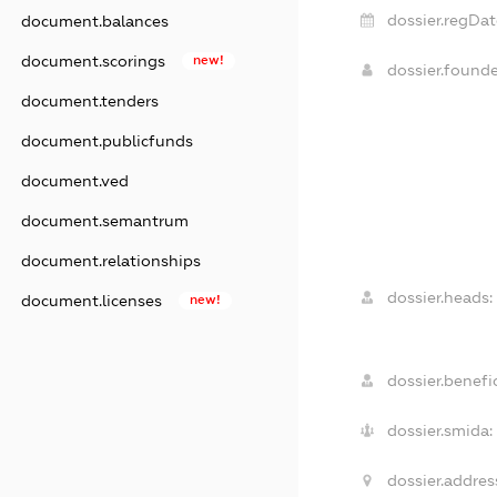
dossier.regDat
document.balances
document.scorings
new!
dossier.found
document.tenders
document.publicfunds
document.ved
document.semantrum
document.relationships
dossier.heads:
document.licenses
new!
dossier.benefic
dossier.smida:
dossier.addres