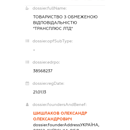
dossier.fullName:
ТОВАРИСТВО З ОБМЕЖЕНОЮ
ВІДПОВІДАЛЬНІСТЮ
"ТРАНСПЛЮС ЛТД"
dossier.opfSubType:
-
dossier.edrpo:
38568237
dossier.regDate:
21.01.13
dossier.foundersAndBenef:
ШИШЛАКОВ ОЛЕКСАНДР
ОЛЕКСАНДРОВИЧ
dossier.founderAddress
УКРАЇНА,