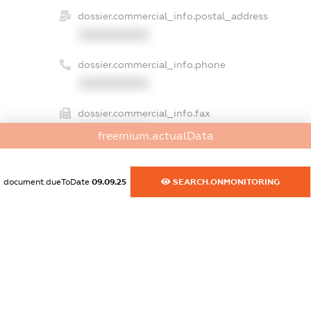
dossier.commercial_info.postal_address
XXXXXXXXXX
dossier.commercial_info.phone
XXXXXXXXXX
dossier.commercial_info.fax
XXXXXXXXXX
freemium.actualData
dossier.commercial_info.email
XXXXXXXXXX
document.dueToDate
09.09.25
SEARCH.ONMONITORING
dossier.commercial_info.website
XXXXXXXXXX
dossier.commercial_info.activity
XXXXXXXXXX