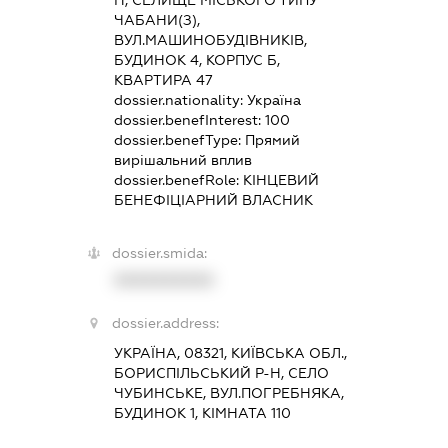
Н, СЕЛИЩЕ МІСЬКОГО ТИПУ
ЧАБАНИ(З),
ВУЛ.МАШИНОБУДІВНИКІВ,
БУДИНОК 4, КОРПУС Б,
КВАРТИРА 47
dossier.nationality:
Україна
dossier.benefInterest:
100
dossier.benefType:
Прямий
вирішальний вплив
dossier.benefRole:
КІНЦЕВИЙ
БЕНЕФІЦІАРНИЙ ВЛАСНИК
dossier.smida:
XXXXXXXXXX
dossier.address:
УКРАЇНА, 08321, КИЇВСЬКА ОБЛ.,
БОРИСПІЛЬСЬКИЙ Р-Н, СЕЛО
ЧУБИНСЬКЕ, ВУЛ.ПОГРЕБНЯКА,
БУДИНОК 1, КІМНАТА 110