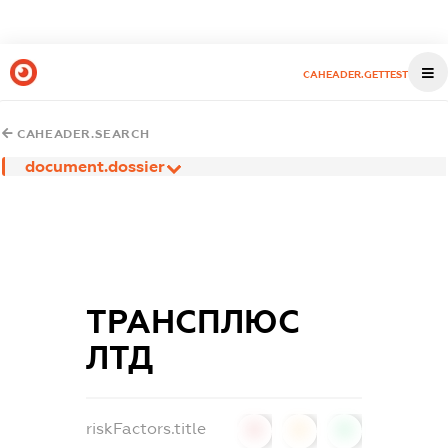
CAHEADER.GETTEST
CAHEADER.SEARCH
document.dossier
ТРАНСПЛЮС
ЛТД
riskFactors.title
0
0
0