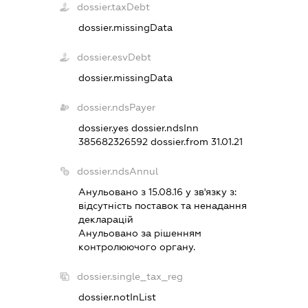
dossier.taxDebt
dossier.missingData
dossier.esvDebt
dossier.missingData
dossier.ndsPayer
dossier.yes
dossier.ndsInn
385682326592
dossier.from 31.01.21
dossier.ndsAnnul
Анульовано з 15.08.16 у зв'язку з:
вiдсутнiсть поставок та ненадання
декларацiй
Анульовано за рiшенням
контролюючого органу.
dossier.single_tax_reg
dossier.notInList