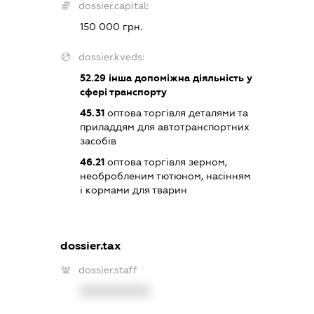
dossier.capital:
150 000 грн.
dossier.kveds:
52.29
інша допоміжна діяльність у
сфері транспорту
45.31
оптова торгівля деталями та
приладдям для автотранспортних
засобів
46.21
оптова торгівля зерном,
необробленим тютюном, насінням
і кормами для тварин
dossier.tax
dossier.staff
XXXXXXXXXX