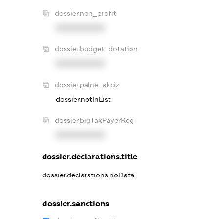
dossier.non_profit
XXXXXXXXXX
dossier.budget_dotation
XXXXXXXXXX
dossier.palne_akciz
dossier.notInList
dossier.bigTaxPayerReg
XXXXXXXXXX
dossier.declarations.title
dossier.declarations.noData
dossier.sanctions