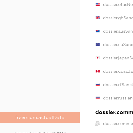
dossier.ofacN
dossier.gbSanc
dossier.ausSan
dossier.euSanc
dossier.japanS
dossier.canad
dossier.rfSanc
dossier.russian
dossier.comme
freemium.actualData
dossier.commer