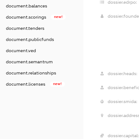
dossier.edrpo:
document.balances
dossier.found
document.scorings
new!
document.tenders
document.publicfunds
document.ved
document.semantrum
document.relationships
dossier.heads:
document.licenses
new!
dossier.benefic
dossier.smida:
dossier.address
dossier.capital: