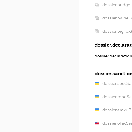
dossier.budge
dossier.palne_
dossier.bigTa
dossier.declarat
dossier.declaratio
dossier.sanctio
dossier.specSa
dossier.rnboSa
dossier.amkuBl
dossier.ofacSa