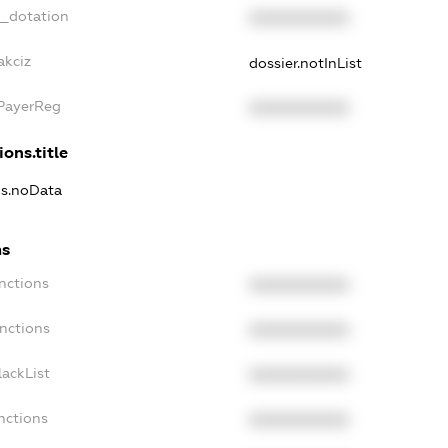
t_dotation
XXXXXXXXXX
akciz
dossier.notInList
xPayerReg
XXXXXXXXXX
ions.title
ns.noData
ns
nctions
XXXXXXXXXX
nctions
XXXXXXXXXX
ackList
XXXXXXXXXX
nctions
XXXXXXXXXX