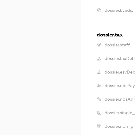
dossier.kveds:
dossier.tax
dossier.staff
dossier.taxDeb
dossier.esvDeb
dossier.ndsPay
dossier.ndsAn
dossier.single
dossier.non_pr