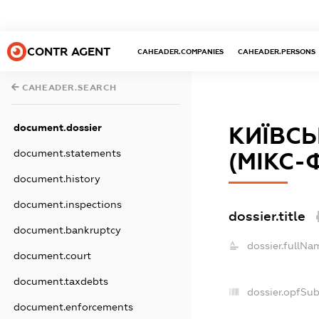
CONTR AGENT
CAHEADER.COMPANIES
CAHEADER.PERSONS
CAHEADER.SEARCH
document.dossier
КИЇВС
document.statements
(МІКС-
document.history
document.inspections
dossier.title
document.bankruptcy
dossier.fullNa
document.court
document.taxdebts
dossier.opfSu
document.enforcements