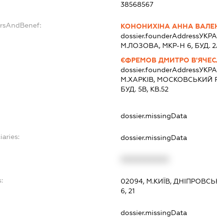
38568567
ersAndBenef:
КОНОНИХІНА АННА ВАЛЕ
dossier.founderAddress
УКРА
М.ЛОЗОВА, МКР-Н 6, БУД. 2
ЄФРЕМОВ ДМИТРО В'ЯЧЕ
dossier.founderAddress
УКРА
М.ХАРКІВ, МОСКОВСЬКИЙ Р
БУД. 5В, КВ.52
dossier.missingData
iaries:
dossier.missingData
XXXXXXXXXX
:
02094, М.КИЇВ, ДНІПРОВС
6, 21
dossier.missingData