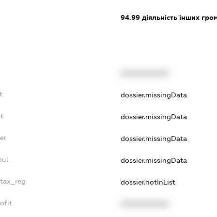
94.99
діяльність інших грома
XXXXXXXXXX
t
dossier.missingData
t
dossier.missingData
er
dossier.missingData
nul
dossier.missingData
_tax_reg
dossier.notInList
ofit
XXXXXXXXXX