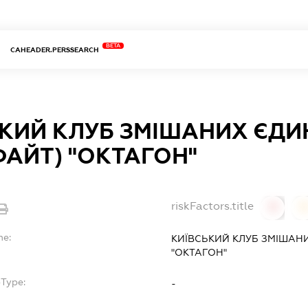
BETA
CAHEADER.PERSSEARCH
ЬКИЙ КЛУБ ЗМІШАНИХ ЄД
ФАЙТ) "ОКТАГОН"
riskFactors.title
0
0
me:
КИЇВСЬКИЙ КЛУБ ЗМІШАН
"ОКТАГОН"
bType:
-