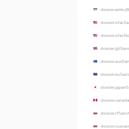
dossier.amkuB
dossier.ofacS
dossier.ofacN
dossier.gbSan
dossier.ausSa
dossier.euSan
dossier.japan
dossier.canad
dossier.rfSanc
dossier.russia