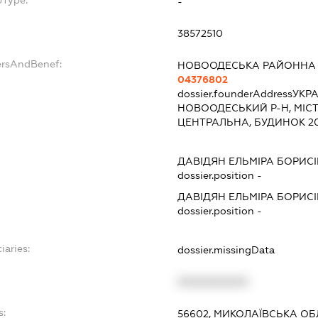
bType:
-
38572510
ersAndBenef:
НОВООДЕСЬКА РАЙОННА 
04376802
dossier.founderAddress
УКРА
НОВООДЕСЬКИЙ Р-Н, МІС
ЦЕНТРАЛЬНА, БУДИНОК 2
ДАВІДЯН ЕЛЬМІРА БОРИС
dossier.position -
ДАВІДЯН ЕЛЬМІРА БОРИС
dossier.position -
iaries:
dossier.missingData
XXXXXXXXXX
s:
56602, МИКОЛАЇВСЬКА ОБ