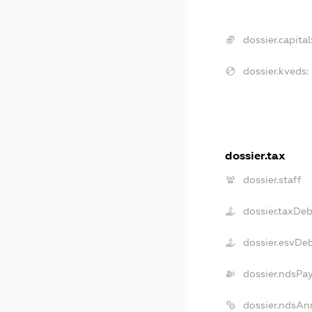
dossier.capital
dossier.kveds:
dossier.tax
dossier.staff
dossier.taxDe
dossier.esvDe
dossier.ndsPa
dossier.ndsAn