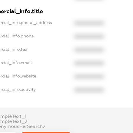
rcial_info.title
rcial_info.postal_address
XXXXXXXXXX
rcial_info.phone
XXXXXXXXXX
rcial_info.fax
XXXXXXXXXX
rcial_info.email
XXXXXXXXXX
rcial_info.website
XXXXXXXXXX
cial_info.activity
XXXXXXXXXX
ampleText_1
ampleText_2
onymousPerSearch2