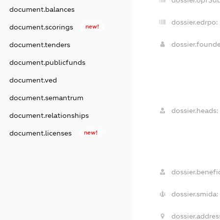
dossier.opfSu
document.balances
dossier.edrpo:
document.scorings
new!
dossier.found
document.tenders
document.publicfunds
document.ved
document.semantrum
dossier.heads:
document.relationships
document.licenses
new!
dossier.benefic
dossier.smida:
dossier.addres