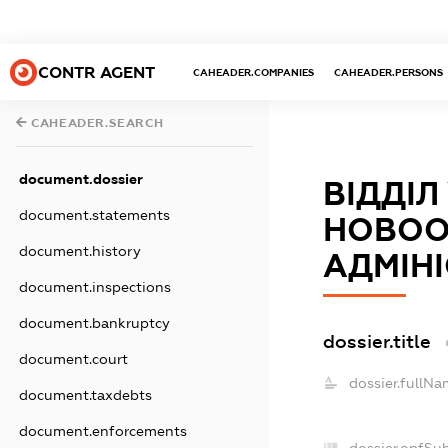
CONTR AGENT
CAHEADER.COMPANIES
CAHEADER.PERSONS
CAHEADER.SEARCH
document.dossier
ВІДДІЛ
document.statements
НОВОО
document.history
АДМІНІ
document.inspections
document.bankruptcy
dossier.title
document.court
dossier.fullNa
document.taxdebts
document.enforcements