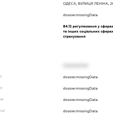
ОДЕСА, ВУЛИЦЯ ЛЕНІНА, 2
:
dossier.missingData
84.12
регулювання у сферах 
та інших соціальних сферах
страхування
XXXXXXXXXX
bt
dossier.missingData
bt
dossier.missingData
yer
dossier.missingData
nul
dossier.missingData