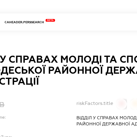
BETA
CAHEADER.PERSSEARCH
 У СПРАВАХ МОЛОДІ ТА С
ДЕСЬКОЇ РАЙОННОЇ ДЕРЖ
СТРАЦІЇ
riskFactors.title
0
0
me:
ВІДДІЛ У СПРАВАХ МОЛОД
РАЙОННОЇ ДЕРЖАВНОЇ АД