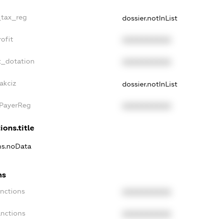
_tax_reg
dossier.notInList
ofit
XXXXXXXXXX
t_dotation
XXXXXXXXXX
akciz
dossier.notInList
xPayerReg
XXXXXXXXXX
ions.title
ons.noData
ns
anctions
XXXXXXXXXX
anctions
XXXXXXXXXX