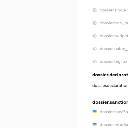
dossier.single
dossier.non_pr
dossier.budge
dossier.palne_
dossier.bigTa
dossier.declarat
dossier.declarati
dossier.sanctio
dossier.specS
dossier.rnboS