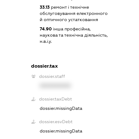
33.13
ремонт і технічне
обслуговування електронного
й оптичного устатковання
74.90
інша професійна,
наукова та технічна діяльність,
н.в.і.у.
dossier.tax
dossier.staff
XXXXXXXXXX
dossier.taxDebt
dossier.missingData
dossier.esvDebt
dossier.missingData