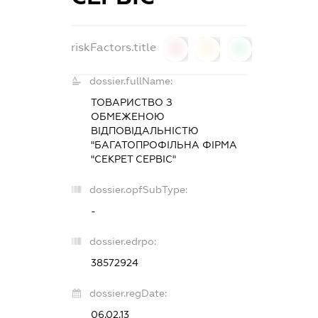
riskFactors.title
0
0
0
dossier.fullName:
ТОВАРИСТВО З
ОБМЕЖЕНОЮ
ВІДПОВІДАЛЬНІСТЮ
"БАГАТОПРОФІЛЬНА ФІРМА
"СЕКРЕТ СЕРВІС"
dossier.opfSubType:
-
dossier.edrpo:
38572924
dossier.regDate:
06.02.13