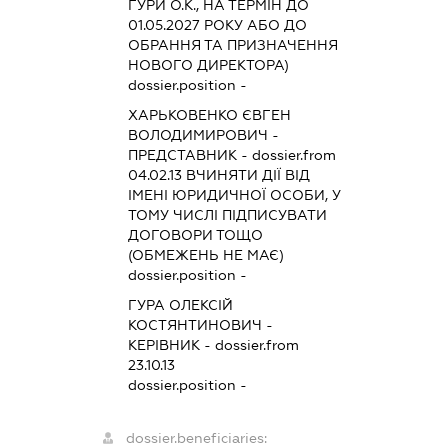
ГУРИ О.К., НА ТЕРМІН ДО
01.05.2027 РОКУ АБО ДО
ОБРАННЯ ТА ПРИЗНАЧЕННЯ
НОВОГО ДИРЕКТОРА)
dossier.position -
ХАРЬКОВЕНКО ЄВГЕН
ВОЛОДИМИРОВИЧ
-
ПРЕДСТАВНИК
- dossier.from
04.02.13
ВЧИНЯТИ ДІЇ ВІД
ІМЕНІ ЮРИДИЧНОЇ ОСОБИ, У
ТОМУ ЧИСЛІ ПІДПИСУВАТИ
ДОГОВОРИ ТОЩО
(ОБМЕЖЕНЬ НЕ МАЄ)
dossier.position -
ГУРА ОЛЕКСІЙ
КОСТЯНТИНОВИЧ
-
КЕРІВНИК
- dossier.from
23.10.13
dossier.position -
dossier.beneficiaries: