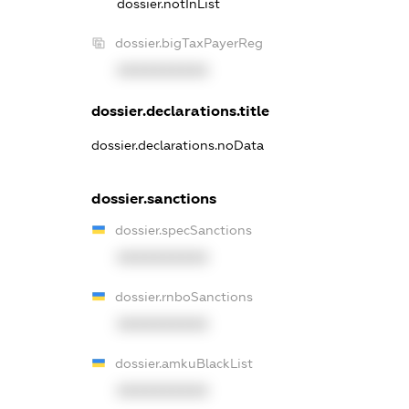
dossier.notInList
dossier.bigTaxPayerReg
XXXXXXXXXX
dossier.declarations.title
dossier.declarations.noData
dossier.sanctions
dossier.specSanctions
XXXXXXXXXX
dossier.rnboSanctions
XXXXXXXXXX
dossier.amkuBlackList
XXXXXXXXXX