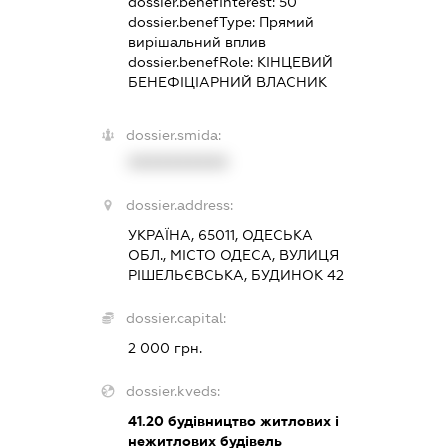
dossier.benefInterest:
50
dossier.benefType:
Прямий
вирішальний вплив
dossier.benefRole:
КІНЦЕВИЙ
БЕНЕФІЦІАРНИЙ ВЛАСНИК
dossier.smida:
XXXXXXXXXX
dossier.address:
УКРАЇНА, 65011, ОДЕСЬКА
ОБЛ., МІСТО ОДЕСА, ВУЛИЦЯ
РІШЕЛЬЄВСЬКА, БУДИНОК 42
dossier.capital:
2 000 грн.
dossier.kveds:
41.20
будівництво житлових і
нежитлових будівель