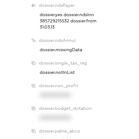
dossier.ndsPayer
dossier.yes
dossier.ndsInn
385729215532
dossier.from
31.03.13
dossier.ndsAnnul
dossier.missingData
dossier.single_tax_reg
dossier.notInList
dossier.non_profit
XXXXXXXXXX
dossier.budget_dotation
XXXXXXXXXX
dossier.palne_akciz