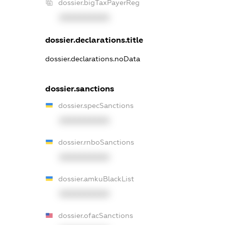
dossier.bigTaxPayerReg
XXXXXXXXXX
dossier.declarations.title
dossier.declarations.noData
dossier.sanctions
dossier.specSanctions
XXXXXXXXXX
dossier.rnboSanctions
XXXXXXXXXX
dossier.amkuBlackList
XXXXXXXXXX
dossier.ofacSanctions