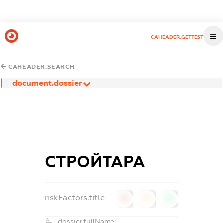
CAHEADER.GETTEST
CAHEADER.SEARCH
document.dossier
СТРОЙТАРА
riskFactors.title
0
0
0
dossier.fullName: