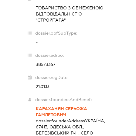
ТОВАРИСТВО З ОБМЕЖЕНОЮ
ВІДПОВІДАЛЬНІСТЮ
"СТРОЙТАРА"
dossier.opfSubType:
-
dossier.edrpo:
38573357
dossier.regDate:
21.01.13
dossier.foundersAndBenef:
КАРАХАНЯН СЕРЬОЖА
ГАМЛЕТОВИЧ
dossier.founderAddress
УКРАЇНА,
67413, ОДЕСЬКА ОБЛ.,
БЕРЕЗІВСЬКИЙ Р-Н, СЕЛО