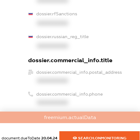
XXXXXXXXXX
dossier.rfSanctions
XXXXXXXXXX
dossier.russian_reg_title
XXXXXXXXXX
dossier.commercial_info.title
dossier.commercial_info.postal_address
XXXXXXXXXX
dossier.commercial_info.phone
XXXXXXXXXX
dossier.commercial_info.fax
freemium.actualData
XXXXXXXXXX
dossier.commercial_info.email
document.dueToDate
20.04.24
SEARCH.ONMONITORING