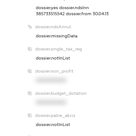
dossier.yes
dossier.ndsInn
385733515542
dossier.from 30.04.13
dossier.ndsAnnul
dossier.missingData
dossier.single_tax_reg
dossier.notInList
dossier.non_profit
XXXXXXXXXX
dossier.budget_dotation
XXXXXXXXXX
dossier.palne_akciz
dossier.notInList