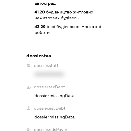
автострад
41.20
будівництво житлових і
нежитлових будівель
43.29
інші будівельно-монтажні
роботи
dossier.tax
dossier.staff
XXXXXXXXXX
dossier.taxDebt
dossier.missingData
dossier.esvDebt
dossier.missingData
dossier.ndsPayer