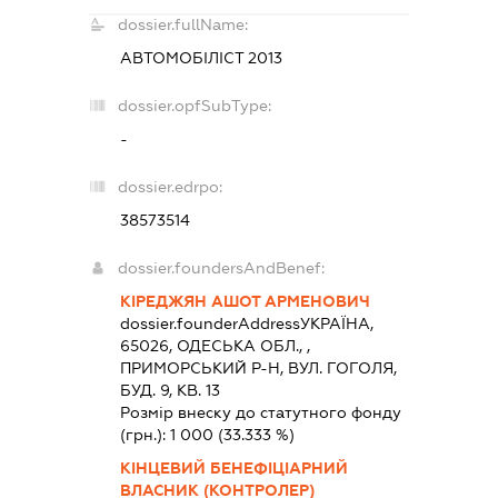
dossier.fullName:
АВТОМОБІЛІСТ 2013
dossier.opfSubType:
-
dossier.edrpo:
38573514
dossier.foundersAndBenef:
КІРЕДЖЯН АШОТ АРМЕНОВИЧ
dossier.founderAddress
УКРАЇНА,
65026, ОДЕСЬКА ОБЛ., ,
ПРИМОРСЬКИЙ Р-Н, ВУЛ. ГОГОЛЯ,
БУД. 9, КВ. 13
Розмір внеску до статутного фонду
(грн.):
1 000
(33.333 %)
КІНЦЕВИЙ БЕНЕФІЦІАРНИЙ
ВЛАСНИК (КОНТРОЛЕР)