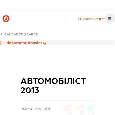
CAHEADER.GETTEST
CAHEADER.SEARCH
document.dossier
АВТОМОБІЛІСТ
2013
riskFactors.title
0
0
0