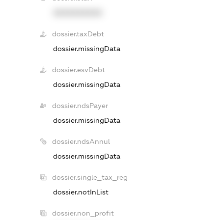
XXXXXXXXXX
dossier.taxDebt
dossier.missingData
dossier.esvDebt
dossier.missingData
dossier.ndsPayer
dossier.missingData
dossier.ndsAnnul
dossier.missingData
dossier.single_tax_reg
dossier.notInList
dossier.non_profit