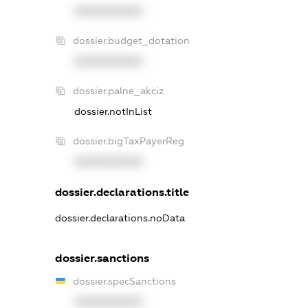
XXXXXXXXXX
dossier.budget_dotation
XXXXXXXXXX
dossier.palne_akciz
dossier.notInList
dossier.bigTaxPayerReg
XXXXXXXXXX
dossier.declarations.title
dossier.declarations.noData
dossier.sanctions
dossier.specSanctions
XXXXXXXXXX