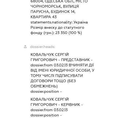
68004, ОДЕСЬКА ОБЛ., МІСТО
ЧОРНОМОРСЬК, ВУЛИЦЯ
ПАРУСНА, БУДИНОК 14,
КВАРТИРА 43
statements.nationality:
Україна
Розмір внеску до статутного
фонду (грн.):
23 350
(100 %)
dossier.heads:
КОВАЛЬЧУК СЕРГІЙ
ГРИГОРОВИЧ
-
ПРЕДСТАВНИК
-
dossier.from 03.02.13
ВЧИНЯТИ ДІЇ
ВІД ІМЕНІ ЮРИДИЧНОЇ ОСОБИ, У
ТОМУ ЧИСЛІ ПІДПИСУВАТИ
ДОГОВОРИ ТОЩО (БЕЗ
ОБМЕЖНЕНЬ)
dossier.position -
КОВАЛЬЧУК СЕРГІЙ
ГРИГОРОВИЧ
-
КЕРІВНИК
-
dossier.from 03.02.13
dossier.position -