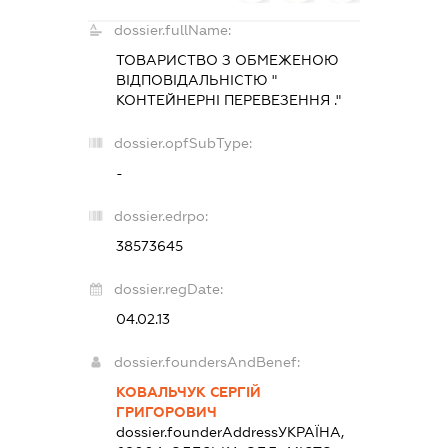
dossier.fullName:
ТОВАРИСТВО З ОБМЕЖЕНОЮ
ВІДПОВІДАЛЬНІСТЮ "
КОНТЕЙНЕРНІ ПЕРЕВЕЗЕННЯ ."
dossier.opfSubType:
-
dossier.edrpo:
38573645
dossier.regDate:
04.02.13
dossier.foundersAndBenef:
КОВАЛЬЧУК СЕРГІЙ
ГРИГОРОВИЧ
dossier.founderAddress
УКРАЇНА,