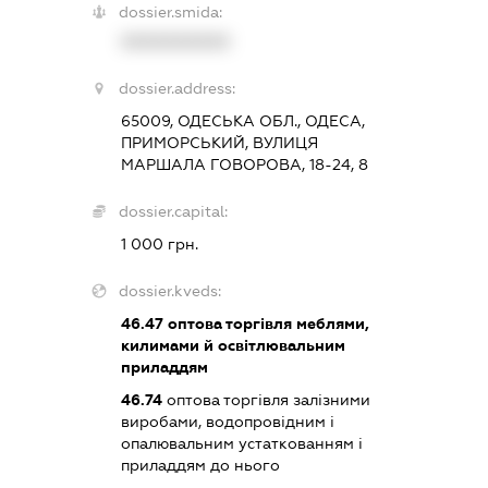
dossier.smida:
XXXXXXXXXX
dossier.address:
65009, ОДЕСЬКА ОБЛ., ОДЕСА,
ПРИМОРСЬКИЙ, ВУЛИЦЯ
МАРШАЛА ГОВОРОВА, 18-24, 8
dossier.capital:
1 000 грн.
dossier.kveds:
46.47
оптова торгівля меблями,
килимами й освітлювальним
приладдям
46.74
оптова торгівля залізними
виробами, водопровідним і
опалювальним устаткованням і
приладдям до нього