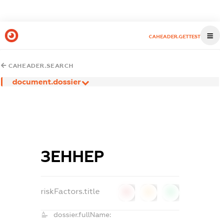
CAHEADER.GETTEST
CAHEADER.SEARCH
document.dossier
ЗЕННЕР
riskFactors.title
0
0
0
dossier.fullName: