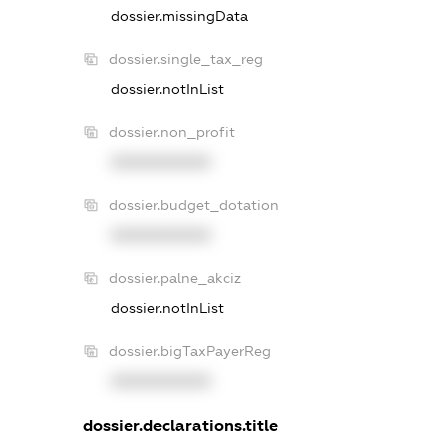
dossier.missingData
dossier.single_tax_reg
dossier.notInList
dossier.non_profit
XXXXXXXXXX
dossier.budget_dotation
XXXXXXXXXX
dossier.palne_akciz
dossier.notInList
dossier.bigTaxPayerReg
XXXXXXXXXX
dossier.declarations.title