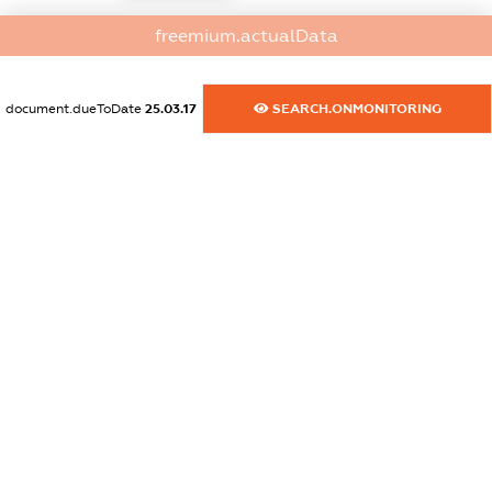
dossier.commercial_info.activity
freemium.actualData
XXXXXXXXXX
document.dueToDate
25.03.17
SEARCH.ONMONITORING
freemium.exampleText_1
freemium.exampleText_2
freemium.anonymousPerSearch2
FREEMIUM.DETAILS
FREEMIUM.REGISTER