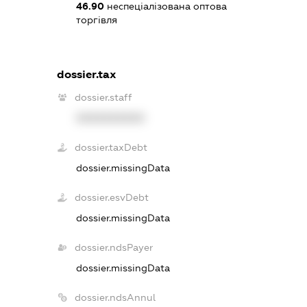
46.90
неспеціалізована оптова
торгівля
dossier.tax
dossier.staff
XXXXXXXXXX
dossier.taxDebt
dossier.missingData
dossier.esvDebt
dossier.missingData
dossier.ndsPayer
dossier.missingData
dossier.ndsAnnul