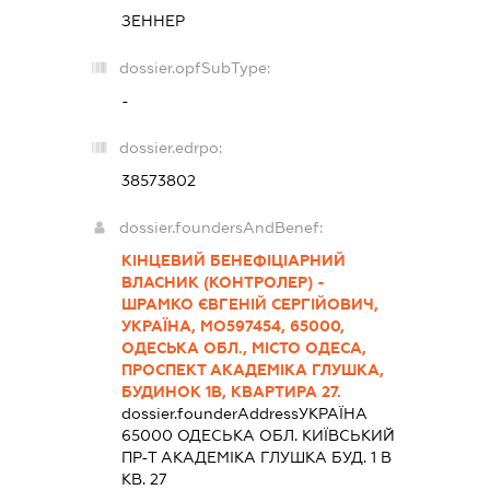
ЗЕННЕР
dossier.opfSubType:
-
dossier.edrpo:
38573802
dossier.foundersAndBenef:
КІНЦЕВИЙ БЕНЕФІЦІАРНИЙ
ВЛАСНИК (КОНТРОЛЕР) -
ШРАМКО ЄВГЕНІЙ СЕРГІЙОВИЧ,
УКРАЇНА, МО597454, 65000,
ОДЕСЬКА ОБЛ., МІСТО ОДЕСА,
ПРОСПЕКТ АКАДЕМІКА ГЛУШКА,
БУДИНОК 1В, КВАРТИРА 27.
dossier.founderAddress
УКРАЇНА
65000 ОДЕСЬКА ОБЛ. КИЇВСЬКИЙ
ПР-Т АКАДЕМІКА ГЛУШКА БУД. 1 В
КВ. 27