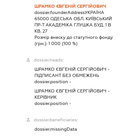
ШРАМКО ЄВГЕНІЙ СЕРГІЙОВИЧ
dossier.founderAddress
УКРАЇНА
65000 ОДЕСЬКА ОБЛ. КИЇВСЬКИЙ
ПР-Т АКАДЕМІКА ГЛУШКА БУД. 1 В
КВ. 27
Розмір внеску до статутного фонду
(грн.):
1 000
(100 %)
dossier.heads:
ШРАМКО ЄВГЕНІЙ СЕРГІЙОВИЧ
-
ПІДПИСАНТ
БЕЗ ОБМЕЖЕНЬ
dossier.position -
ШРАМКО ЄВГЕНІЙ СЕРГІЙОВИЧ
-
КЕРІВНИК
dossier.position -
dossier.beneficiaries:
dossier.missingData