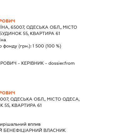
ОРОВИЧ
ЇНА, 65007, ОДЕСЬКА ОБЛ., МІСТО
 БУДИНОК 55, КВАРТИРА 61
їна
о фонду (грн.):
1 500
(100 %)
ОРОВИЧ
-
КЕРІВНИК
- dossier.from
ОРОВИЧ
5007, ОДЕСЬКА ОБЛ., МІСТО ОДЕСА,
К 55, КВАРТИРА 61
ирішальний вплив
Й БЕНЕФІЦІАРНИЙ ВЛАСНИК