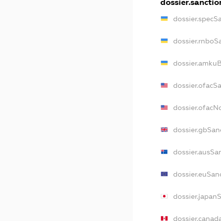
dossier.sanctio
dossier.specS
dossier.rnboS
dossier.amkuB
dossier.ofacS
dossier.ofac
dossier.gbSan
dossier.ausSa
dossier.euSan
dossier.japan
dossier.canad