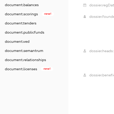
document.balances
dossier.regDat
document.scorings
new!
dossier.found
document.tenders
document.publicfunds
document.ved
document.semantrum
dossier.heads:
document.relationships
document.licenses
new!
dossier.benefic