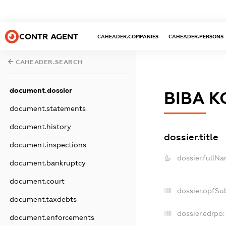
CONTR AGENT
CAHEADER.COMPANIES
CAHEADER.PERSONS
CAHEADER.SEARCH
document.dossier
ВІВА 
document.statements
document.history
dossier.title
document.inspections
dossier.fullNa
document.bankruptcy
document.court
dossier.opfSu
document.taxdebts
dossier.edrpo:
document.enforcements