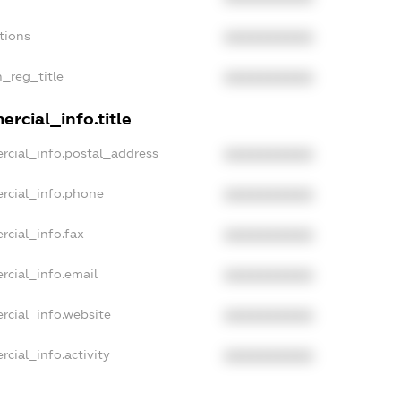
tions
XXXXXXXXXX
n_reg_title
XXXXXXXXXX
rcial_info.title
rcial_info.postal_address
XXXXXXXXXX
rcial_info.phone
XXXXXXXXXX
rcial_info.fax
XXXXXXXXXX
rcial_info.email
XXXXXXXXXX
rcial_info.website
XXXXXXXXXX
cial_info.activity
XXXXXXXXXX