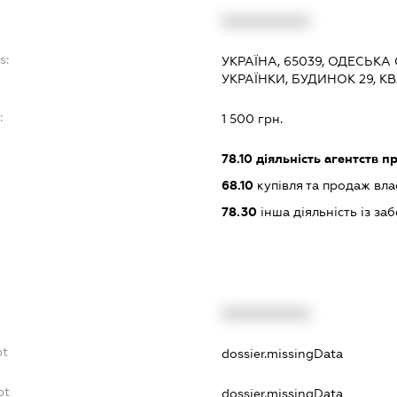
XXXXXXXXXX
s:
УКРАЇНА, 65039, ОДЕСЬКА 
УКРАЇНКИ, БУДИНОК 29, К
:
1 500 грн.
78.10
діяльність агентств 
68.10
купівля та продаж вл
78.30
інша діяльність із з
XXXXXXXXXX
bt
dossier.missingData
bt
dossier.missingData