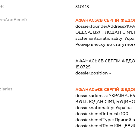
e:
31.01.13
ersAndBenef:
АФАНАСЬЄВ СЕРГІЙ ФЕД
dossier.founderAddress
УКРА
ОДЕСА, ВУЛ.ГЛОДАН СІМ'Ї,
statements.nationality:
Укра
Розмір внеску до статутног
АФАНАСЬЄВ СЕРГІЙ ФЕД
15.07.25
dossier.position -
iaries:
АФАНАСЬЄВ СЕРГІЙ ФЕД
dossier.address:
УКРАЇНА, 6
ВУЛ.ГЛОДАН СІМ'Ї, БУДИНО
dossier.nationality:
Україна
dossier.benefInterest:
100
dossier.benefType:
Прямий в
dossier.benefRole:
КІНЦЕВИ