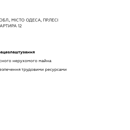
ОБЛ., МІСТО ОДЕСА, ПР.ЛЕСІ
ВАРТИРА 12
працевлаштування
асного нерухомого майна
абезпечення трудовими ресурсами