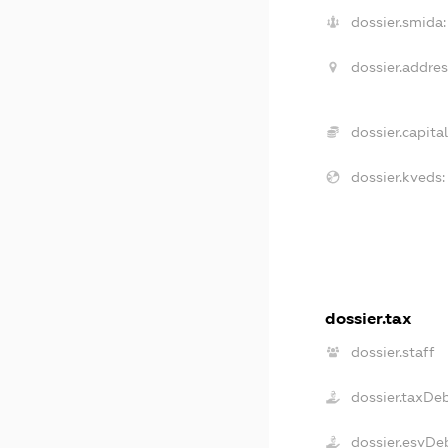
dossier.smida:
dossier.addres
dossier.capital
dossier.kveds:
dossier.tax
dossier.staff
dossier.taxDe
dossier.esvDe