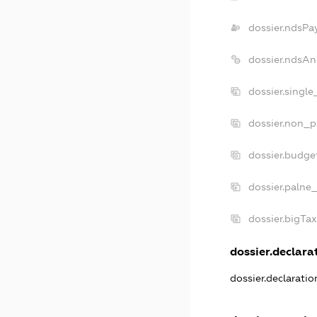
dossier.ndsPa
dossier.ndsAn
dossier.singl
dossier.non_p
dossier.budge
dossier.palne_
dossier.bigTa
dossier.declarat
dossier.declarati