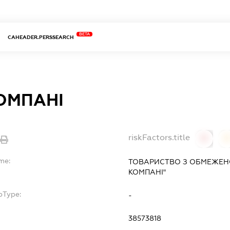
BETA
CAHEADER.PERSSEARCH
КОМПАНІ
riskFactors.title
0
0
me:
ТОВАРИСТВО З ОБМЕЖЕНО
КОМПАНІ"
bType:
-
38573818