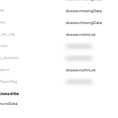
yer
dossier.missingData
nul
dossier.missingData
e_tax_reg
dossier.notInList
rofit
XXXXXXXXXX
t_dotation
XXXXXXXXXX
akciz
dossier.notInList
xPayerReg
XXXXXXXXXX
ions.title
ons.noData