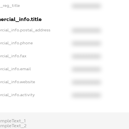
n_reg_title
XXXXXXXXXX
rcial_info.title
rcial_info.postal_address
XXXXXXXXXX
rcial_info.phone
XXXXXXXXXX
rcial_info.fax
XXXXXXXXXX
rcial_info.email
XXXXXXXXXX
rcial_info.website
XXXXXXXXXX
cial_info.activity
XXXXXXXXXX
ampleText_1
ampleText_2