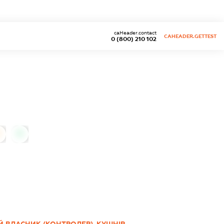
caHeader.contact
CAHEADER.GETTEST
0 (800) 210 102
0