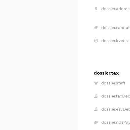
dossier.addres
dossier.capital
dossier.kveds:
dossier.tax
dossier.staff
dossier.taxDe
dossier.esvDe
dossier.ndsPa