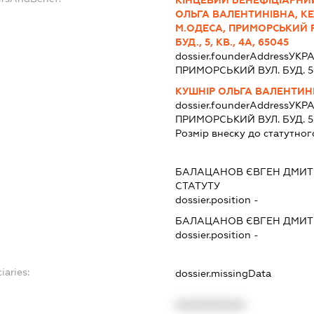
КІНЦЕВИЙ БЕНЕФІЦІАРНИ
ОЛЬГА ВАЛЕНТИНІВНА, КЕ0
М.ОДЕСА, ПРИМОРСЬКИЙ 
БУД., 5, КВ., 4А, 65045
dossier.founderAddress
УКРА
ПРИМОРСЬКИЙ ВУЛ. БУД. 5 
КУШНІР ОЛЬГА ВАЛЕНТИН
dossier.founderAddress
УКРА
ПРИМОРСЬКИЙ ВУЛ. БУД. 5 
Розмір внеску до статутног
БАЛАЦАНОВ ЄВГЕН ДМИ
СТАТУТУ
dossier.position -
БАЛАЦАНОВ ЄВГЕН ДМИ
dossier.position -
iaries:
dossier.missingData
XXXXXXXXXX