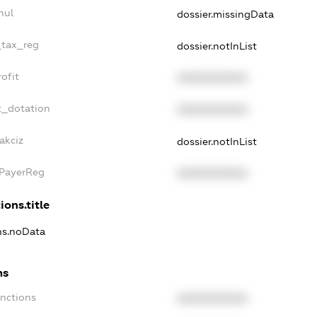
nul
dossier.missingData
_tax_reg
dossier.notInList
ofit
XXXXXXXXXX
t_dotation
XXXXXXXXXX
akciz
dossier.notInList
xPayerReg
XXXXXXXXXX
ions.title
ons.noData
ns
anctions
XXXXXXXXXX