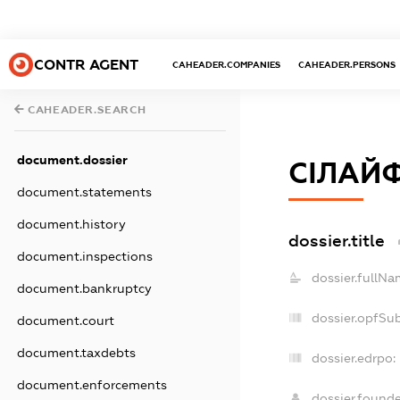
CONTR AGENT
CAHEADER.COMPANIES
CAHEADER.PERSONS
CAHEADER.SEARCH
document.dossier
СІЛАЙФ
document.statements
document.history
dossier.title
document.inspections
dossier.fullNa
document.bankruptcy
dossier.opfSu
document.court
document.taxdebts
dossier.edrpo:
document.enforcements
dossier.found