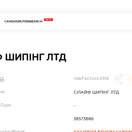
BETA
CAHEADER.PERSSEARCH
 ШИПІНГ ЛТД
riskFactors.title
0
0
me:
СІЛАЙФ ШИПІНГ ЛТД
bType:
-
38573886
ersAndBenef: