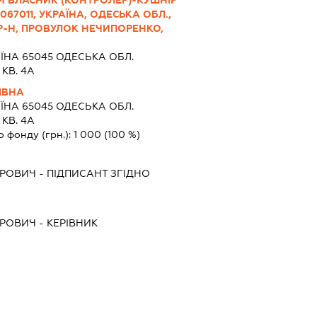
Й ВЛАСНИК (КОНТРОЛЕР)-КУШНІР
67011, УКРАЇНА, ОДЕСЬКА ОБЛ.,
Р-Н, ПРОВУЛОК НЕЧИПОРЕНКО,
ЇНА 65045 ОДЕСЬКА ОБЛ.
КВ. 4А
ІВНА
ЇНА 65045 ОДЕСЬКА ОБЛ.
КВ. 4А
о фонду (грн.):
1 000
(100 %)
ТРОВИЧ
-
ПІДПИСАНТ
ЗГІДНО
ТРОВИЧ
-
КЕРІВНИК