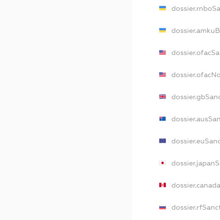
dossier.rnboS
dossier.amkuB
dossier.ofacS
dossier.ofac
dossier.gbSan
dossier.ausSa
dossier.euSan
dossier.japan
dossier.canad
dossier.rfSanc