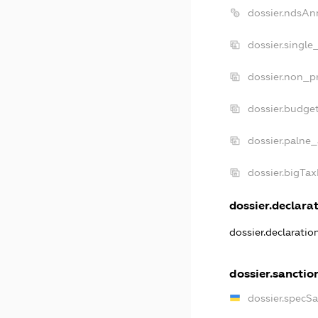
dossier.ndsAn
dossier.single
dossier.non_pr
dossier.budge
dossier.palne_
dossier.bigTa
dossier.declarat
dossier.declarati
dossier.sanctio
dossier.specS