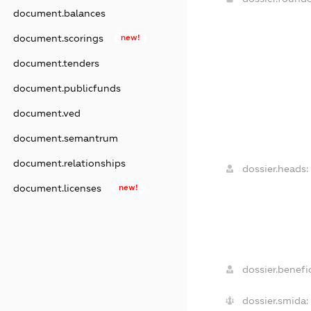
document.balances
document.scorings
new!
document.tenders
document.publicfunds
document.ved
document.semantrum
document.relationships
dossier.heads:
document.licenses
new!
dossier.benefic
dossier.smida: