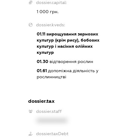
dossier.capital:
1 000 грн.
dossier.kveds:
01.11
вирощування зернових
культур (крім рису), бобових
культур і насіння олійних
культур
01.30
відтворення рослин
01.61
допоміжна діяльність у
рослинництві
dossier.tax
dossier.staff
XXXXXXXXXX
dossier.taxDebt