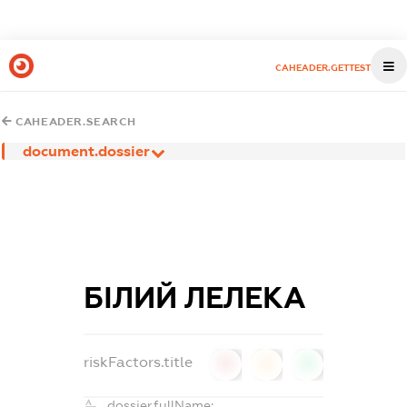
CAHEADER.GETTEST
CAHEADER.SEARCH
document.dossier
БІЛИЙ ЛЕЛЕКА
riskFactors.title
0
0
0
dossier.fullName: