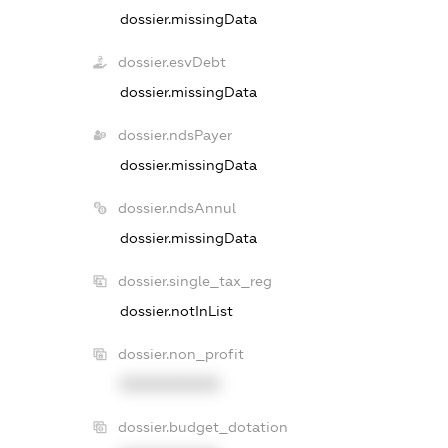
dossier.missingData
dossier.esvDebt
dossier.missingData
dossier.ndsPayer
dossier.missingData
dossier.ndsAnnul
dossier.missingData
dossier.single_tax_reg
dossier.notInList
dossier.non_profit
XXXXXXXXXX
dossier.budget_dotation