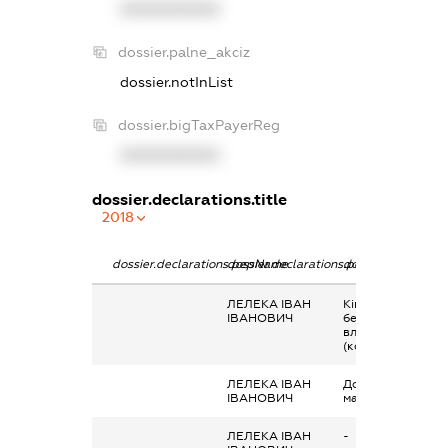
XXXXXXXXXX
dossier.palne_akciz
dossier.notInList
dossier.bigTaxPayerReg
XXXXXXXXXX
dossier.declarations.title
2018
dossier.declarations.pepName
dossier.declarations.personName
dossier.declarati
ЛЕЛЕКА ІВАН
Кінцевий
ІВАНОВИЧ
бенефіціарний
власник
(контролер)
ЛЕЛЕКА ІВАН
Дохід від наданн
ІВАНОВИЧ
майна в оренду
ЛЕЛЕКА ІВАН
-