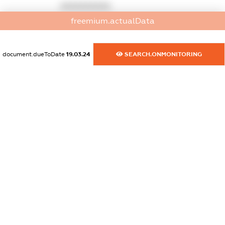
XXXXXXXXXX
freemium.actualData
dossier.commercial_info.website
XXXXXXXXXX
document.dueToDate
19.03.24
SEARCH.ONMONITORING
dossier.commercial_info.activity
XXXXXXXXXX
freemium.exampleText_1
freemium.exampleText_2
freemium.anonymousPerSearch2
FREEMIUM.DETAILS
FREEMIUM.REGISTER