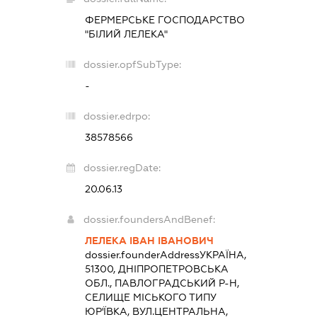
ФЕРМЕРСЬКЕ ГОСПОДАРСТВО
"БІЛИЙ ЛЕЛЕКА"
dossier.opfSubType:
-
dossier.edrpo:
38578566
dossier.regDate:
20.06.13
dossier.foundersAndBenef:
ЛЕЛЕКА ІВАН ІВАНОВИЧ
dossier.founderAddress
УКРАЇНА,
51300, ДНІПРОПЕТРОВСЬКА
ОБЛ., ПАВЛОГРАДСЬКИЙ Р-Н,
СЕЛИЩЕ МІСЬКОГО ТИПУ
ЮР'ЇВКА, ВУЛ.ЦЕНТРАЛЬНА,