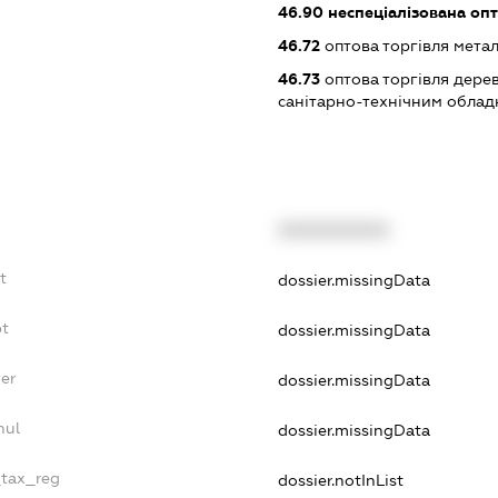
46.90
неспеціалізована опт
46.72
оптова торгівля мета
46.73
оптова торгівля дере
санітарно-технічним обла
XXXXXXXXXX
t
dossier.missingData
bt
dossier.missingData
er
dossier.missingData
nul
dossier.missingData
_tax_reg
dossier.notInList