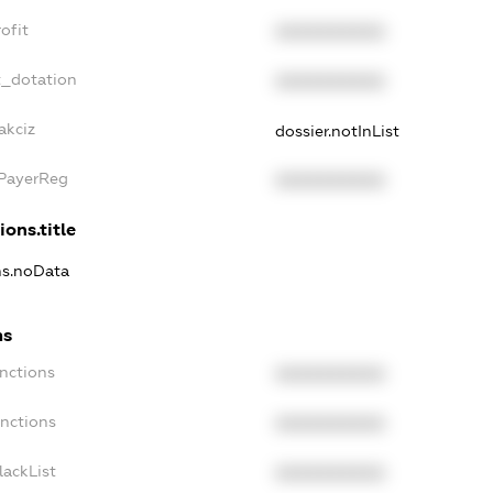
ofit
XXXXXXXXXX
t_dotation
XXXXXXXXXX
akciz
dossier.notInList
xPayerReg
XXXXXXXXXX
ions.title
ons.noData
ns
anctions
XXXXXXXXXX
anctions
XXXXXXXXXX
lackList
XXXXXXXXXX