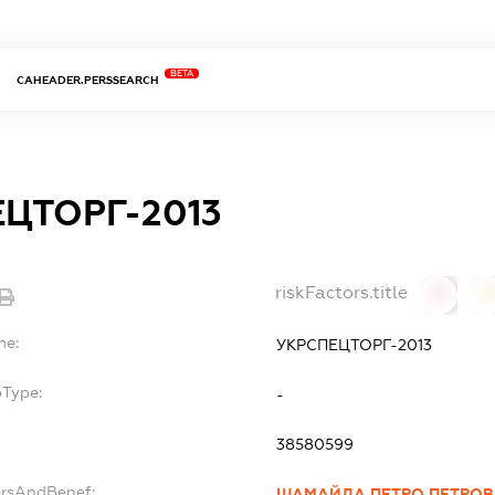
BETA
CAHEADER.PERSSEARCH
ЦТОРГ-2013
riskFactors.title
0
0
me:
УКРСПЕЦТОРГ-2013
bType:
-
38580599
ersAndBenef:
ШАМАЙДА ПЕТРО ПЕТРОВ