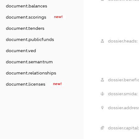
document.balances
document.scorings
new!
document.tenders
document.publicfunds
dossier.heads:
document.ved
document.semantrum
document.relationships
dossier.benefic
document.licenses
new!
dossier.smida:
dossier.addres
dossier.capital