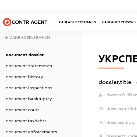
CONTR AGENT
CAHEADER.COMPANIES
CAHEADER.PERSONS
CAHEADER.SEARCH
document.dossier
УКРСПЕ
document.statements
document.history
dossier.title
document.inspections
dossier.fullNa
document.bankruptcy
dossier.opfSu
document.court
document.taxdebts
dossier.edrpo:
document.enforcements
dossier.found