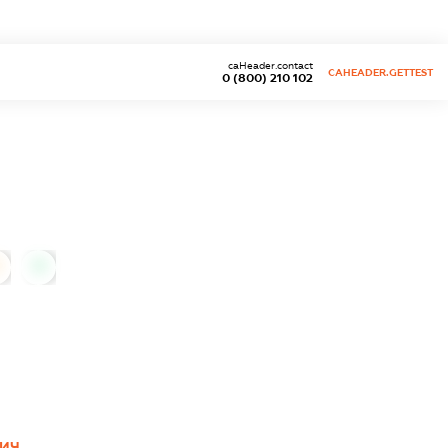
caHeader.contact
CAHEADER.GETTEST
0 (800) 210 102
0
ИЧ