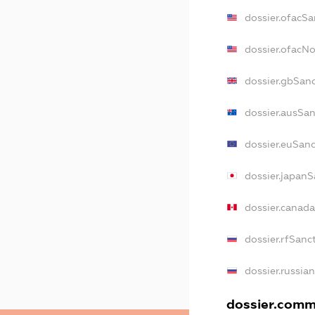
dossier.ofacSa
dossier.ofacN
dossier.gbSan
dossier.ausSa
dossier.euSan
dossier.japan
dossier.canad
dossier.rfSanc
dossier.russia
dossier.comme