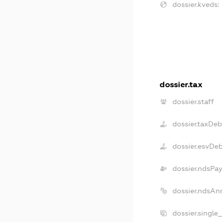
dossier.kveds:
dossier.tax
dossier.staff
dossier.taxDeb
dossier.esvDe
dossier.ndsPay
dossier.ndsAn
dossier.single