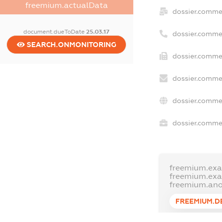
freemium.actualData
dossier.comme
document.dueToDate
25.03.17
dossier.comme
SEARCH.ONMONITORING
dossier.commer
dossier.commer
dossier.commer
dossier.commer
freemium.exa
freemium.ex
freemium.an
FREEMIUM.D