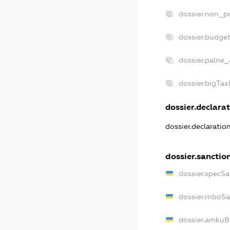
dossier.non_pr
dossier.budge
dossier.palne_
dossier.bigTa
dossier.declarat
dossier.declarati
dossier.sanctio
dossier.specS
dossier.rnboS
dossier.amkuB