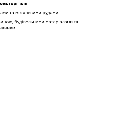
ова торгівля
лами та металевими рудами
виною, будівельними матеріалами та
днанням