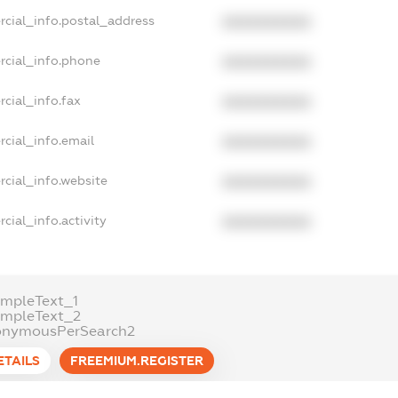
rcial_info.postal_address
XXXXXXXXXX
rcial_info.phone
XXXXXXXXXX
cial_info.fax
XXXXXXXXXX
cial_info.email
XXXXXXXXXX
cial_info.website
XXXXXXXXXX
cial_info.activity
XXXXXXXXXX
mpleText_1
ampleText_2
onymousPerSearch2
ETAILS
FREEMIUM.REGISTER