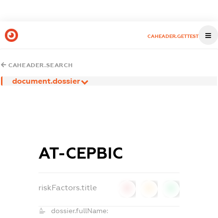
CAHEADER.GETTEST
CAHEADER.SEARCH
document.dossier
АТ-СЕРВІС
riskFactors.title
0
0
0
dossier.fullName: