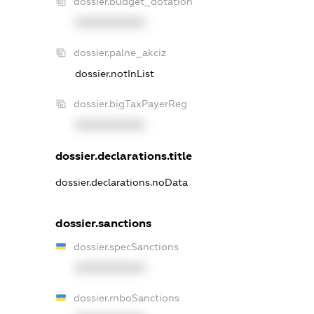
dossier.budget_dotation
XXXXXXXXXX
dossier.palne_akciz
dossier.notInList
dossier.bigTaxPayerReg
XXXXXXXXXX
dossier.declarations.title
dossier.declarations.noData
dossier.sanctions
dossier.specSanctions
XXXXXXXXXX
dossier.rnboSanctions