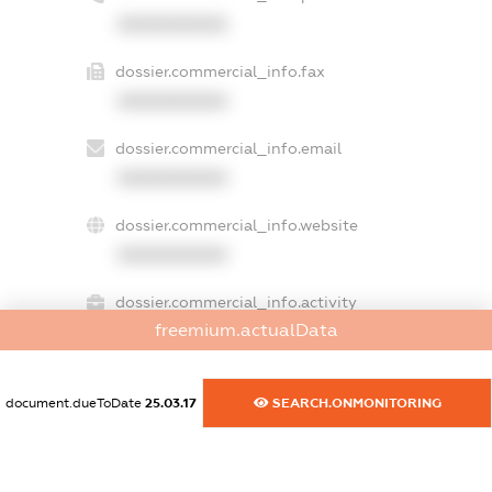
XXXXXXXXXX
dossier.commercial_info.fax
XXXXXXXXXX
dossier.commercial_info.email
XXXXXXXXXX
dossier.commercial_info.website
XXXXXXXXXX
dossier.commercial_info.activity
freemium.actualData
XXXXXXXXXX
document.dueToDate
25.03.17
SEARCH.ONMONITORING
freemium.exampleText_1
freemium.exampleText_2
freemium.anonymousPerSearch2