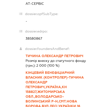
АТ-СЕРВІС
dossier.opfSubType:
-
dossier.edrpo:
38580867
dossier.foundersAndBenef:
ТИЧИНА ОЛЕКСАНДР ПЕТРОВИЧ
Розмір внеску до статутного фонду
(грн.):
2 000
(100 %)
КІНЦЕВИЙ БЕНЕФІЦІАРНИЙ
ВЛАСНИК (КОНТРОЛЕР)-ТИЧИНА
ОЛЕКСАНДР
ПЕТРОВИЧ,УКРАЇНА,КН
158827,ЖИТОМИРСЬКА
ОБЛ.,ВОЛОДАРСЬКО-
ВОЛИНСЬКИЙ Р-Н,СМТ.НОВА
БОРОВА,ВУЛ.ЛЕСІ УКРАЇНКИ,16