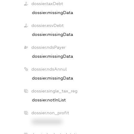
dossier.taxDebt
dossier.missingData
dossier.esvDebt
dossier.missingData
dossier.ndsPayer
dossier.missingData
dossier.ndsAnnul
dossier.missingData
dossier.single_tax_reg
dossier.notInList
dossier.non_profit
XXXXXXXXXX