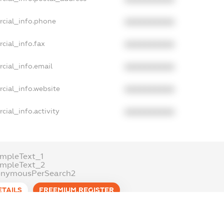
rcial_info.phone
XXXXXXXXXX
cial_info.fax
XXXXXXXXXX
cial_info.email
XXXXXXXXXX
cial_info.website
XXXXXXXXXX
cial_info.activity
XXXXXXXXXX
mpleText_1
ampleText_2
onymousPerSearch2
ETAILS
FREEMIUM.REGISTER