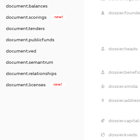
document.balances
dossier.found
document.scorings
new!
document.tenders
document.publicfunds
dossier.heads:
document.ved
document.semantrum
dossier.benefic
document.relationships
document.licenses
new!
dossier.smida:
dossier.address
dossier.capital:
dossier.kveds: