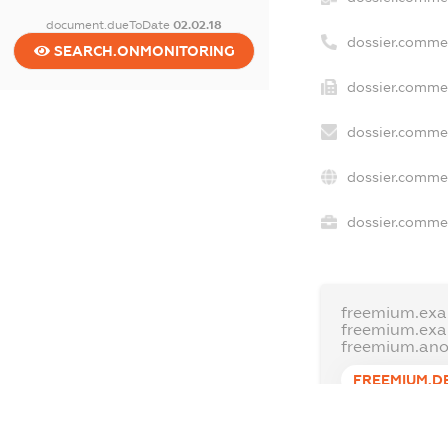
document.dueToDate
02.02.18
dossier.comme
SEARCH.ONMONITORING
dossier.commer
dossier.commer
dossier.commer
dossier.commer
freemium.exa
freemium.ex
freemium.an
FREEMIUM.D