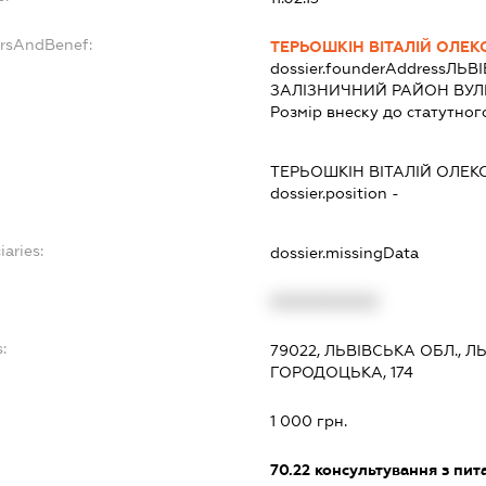
ersAndBenef:
ТЕРЬОШКІН ВІТАЛІЙ ОЛЕ
dossier.founderAddress
ЛЬВІ
ЗАЛІЗНИЧНИЙ РАЙОН ВУЛИ
Розмір внеску до статутног
ТЕРЬОШКІН ВІТАЛІЙ ОЛЕ
dossier.position -
iaries:
dossier.missingData
XXXXXXXXXX
:
79022, ЛЬВІВСЬКА ОБЛ., Л
ГОРОДОЦЬКА, 174
1 000 грн.
70.22
консультування з пита