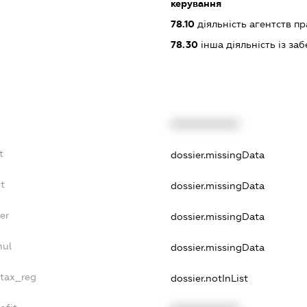
керування
78.10
діяльність агентств п
78.30
інша діяльність із з
XXXXXXXXXX
t
dossier.missingData
bt
dossier.missingData
er
dossier.missingData
nul
dossier.missingData
_tax_reg
dossier.notInList