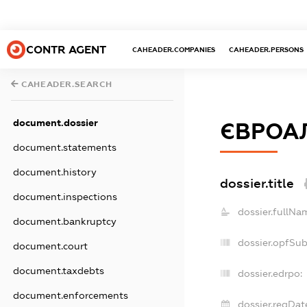
CONTR AGENT
CAHEADER.COMPANIES
CAHEADER.PERSONS
CAHEADER.SEARCH
document.dossier
ЄВРОА
document.statements
document.history
dossier.title
document.inspections
dossier.fullNa
document.bankruptcy
dossier.opfSu
document.court
document.taxdebts
dossier.edrpo:
document.enforcements
dossier.regDat