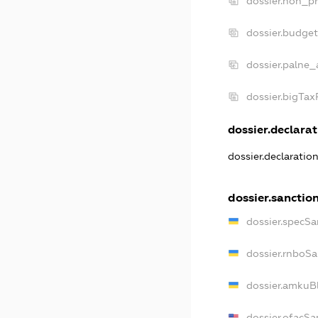
dossier.non_pr
dossier.budge
dossier.palne_
dossier.bigTa
dossier.declarat
dossier.declaratio
dossier.sanctio
dossier.specSa
dossier.rnboSa
dossier.amkuBl
dossier.ofacSa