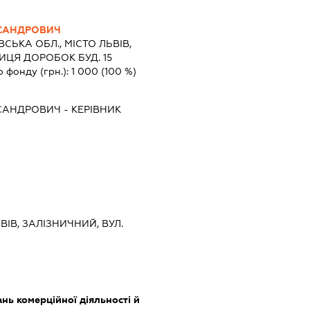
КСАНДРОВИЧ
ВСЬКА ОБЛ., МІСТО ЛЬВІВ,
ЦЯ ДОРОБОК БУД. 15
о фонду (грн.):
1 000
(100 %)
КСАНДРОВИЧ
-
КЕРІВНИК
ЬВІВ, ЗАЛІЗНИЧНИЙ, ВУЛ.
нь комерційної діяльності й