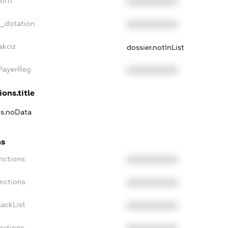
ofit
XXXXXXXXXX
t_dotation
XXXXXXXXXX
akciz
dossier.notInList
xPayerReg
XXXXXXXXXX
ions.title
ns.noData
ns
nctions
XXXXXXXXXX
nctions
XXXXXXXXXX
ackList
XXXXXXXXXX
nctions