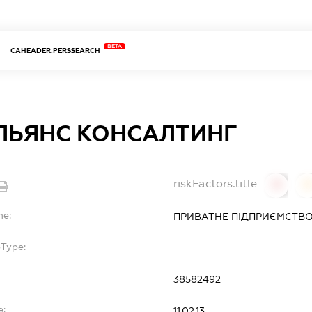
BETA
CAHEADER.PERSSEARCH
ЛЬЯНС КОНСАЛТИНГ
riskFactors.title
0
0
me:
ПРИВАТНЕ ПІДПРИЄМСТВ
bType:
-
38582492
e:
11.02.13