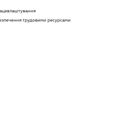
рацевлаштування
абезпечення трудовими ресурсами