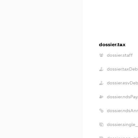
dossier.tax
dossier.staff
dossier.taxDeb
dossier.esvDe
dossier.ndsPay
dossier.ndsAn
dossier.single