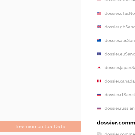
dossier.ofacN
dossier.gbSan
dossier.ausSan
dossier.euSanc
dossier.japanS
dossier.canad
dossier.rfSanc
dossier.russia
dossier.comme
freemium.actualData
dossier.comme