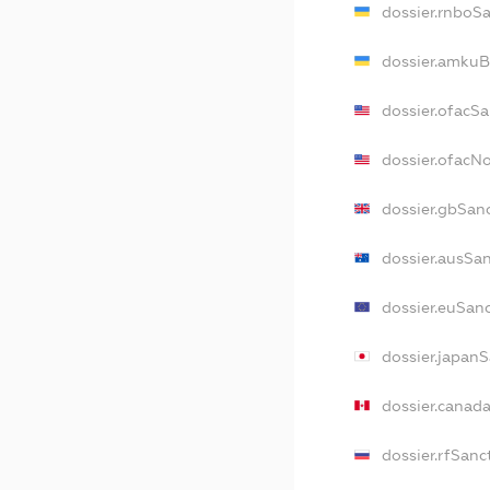
dossier.rnboS
dossier.amkuB
dossier.ofacS
dossier.ofacN
dossier.gbSan
dossier.ausSa
dossier.euSan
dossier.japan
dossier.canad
dossier.rfSanc