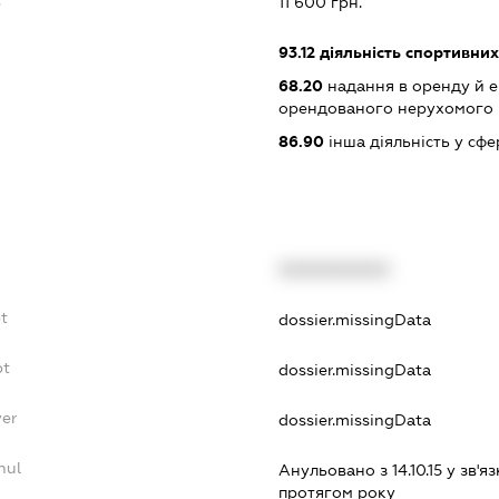
11 600 грн.
93.12
діяльність спортивних
68.20
надання в оренду й е
орендованого нерухомого
86.90
інша діяльність у сфе
XXXXXXXXXX
t
dossier.missingData
bt
dossier.missingData
yer
dossier.missingData
nul
Анульовано з 14.10.15 у зв'яз
протягом року