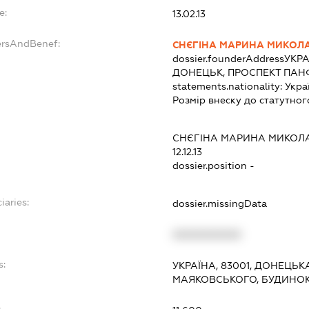
e:
13.02.13
ersAndBenef:
СНЄГІНА МАРИНА МИКОЛ
dossier.founderAddress
УКРА
ДОНЕЦЬК, ПРОСПЕКТ ПАНФ
statements.nationality:
Укра
Розмір внеску до статутног
СНЄГІНА МАРИНА МИКОЛ
12.12.13
dossier.position -
iaries:
dossier.missingData
XXXXXXXXXX
s:
УКРАЇНА, 83001, ДОНЕЦЬК
МАЯКОВСЬКОГО, БУДИНОК
: