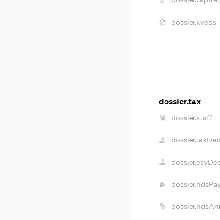
dossier.kveds:
dossier.tax
dossier.staff
dossier.taxDeb
dossier.esvDe
dossier.ndsPa
dossier.ndsAn