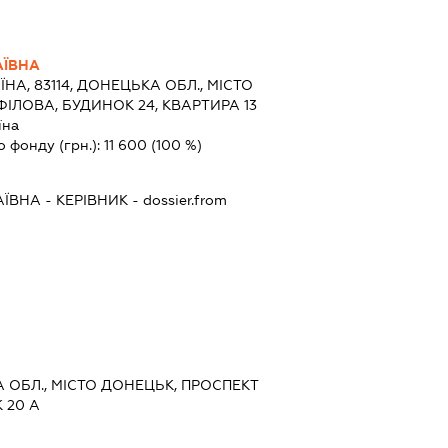
АЇВНА
ЇНА, 83114, ДОНЕЦЬКА ОБЛ., МІСТО
ІЛОВА, БУДИНОК 24, КВАРТИРА 13
їна
о фонду (грн.):
11 600
(100 %)
АЇВНА
-
КЕРІВНИК
- dossier.from
А ОБЛ., МІСТО ДОНЕЦЬК, ПРОСПЕКТ
 20 А