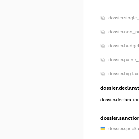
dossier.single
dossier.non_pr
dossier.budge
dossier.palne_
dossier.bigTa
dossier.declarat
dossier.declarati
dossier.sanctio
dossier.specS