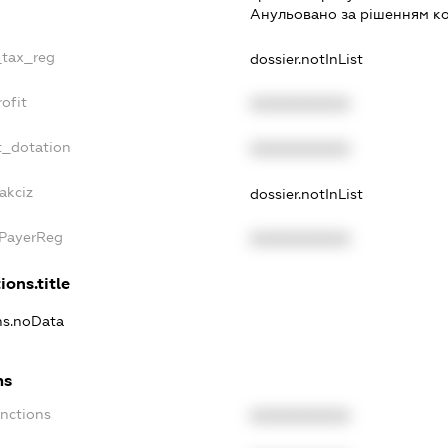
Анульовано за рiшенням к
_tax_reg
dossier.notInList
ofit
XXXXXXXXXX
t_dotation
XXXXXXXXXX
akciz
dossier.notInList
xPayerReg
XXXXXXXXXX
ions.title
ons.noData
ns
anctions
XXXXXXXXXX