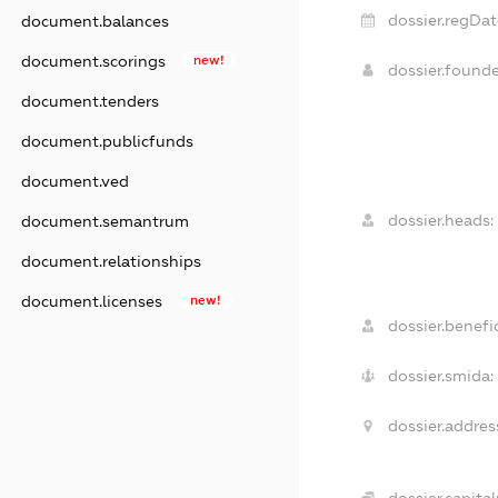
dossier.regDat
document.balances
document.scorings
new!
dossier.found
document.tenders
document.publicfunds
document.ved
dossier.heads:
document.semantrum
document.relationships
document.licenses
new!
dossier.benefic
dossier.smida:
dossier.addres
dossier.capital