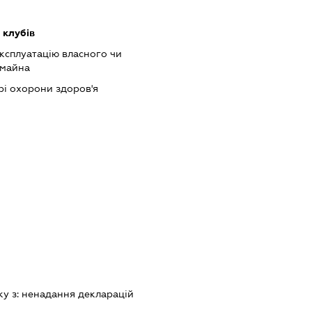
 клубів
ксплуатацію власного чи
 майна
рі охорони здоров'я
ку з:
ненадання декларацiй