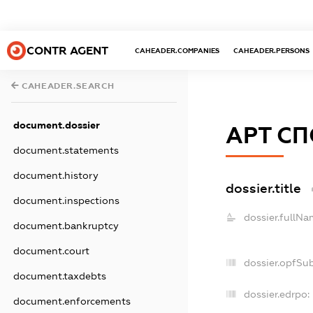
CONTR AGENT
CAHEADER.COMPANIES
CAHEADER.PERSONS
CAHEADER.SEARCH
document.dossier
АРТ С
document.statements
document.history
dossier.title
document.inspections
dossier.fullNa
document.bankruptcy
document.court
dossier.opfSu
document.taxdebts
dossier.edrpo:
document.enforcements