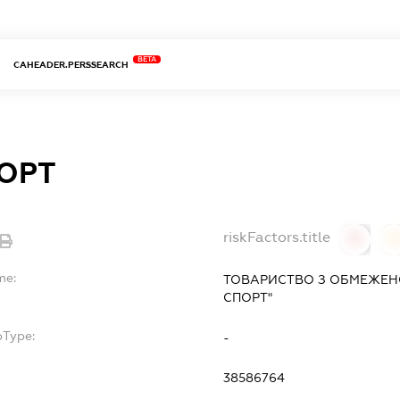
BETA
CAHEADER.PERSSEARCH
ПОРТ
riskFactors.title
0
0
me:
ТОВАРИСТВО З ОБМЕЖЕН
СПОРТ"
bType:
-
38586764