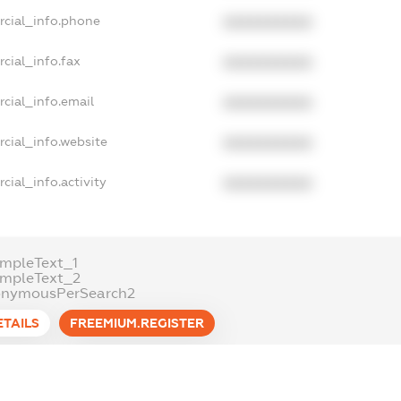
rcial_info.phone
XXXXXXXXXX
cial_info.fax
XXXXXXXXXX
cial_info.email
XXXXXXXXXX
cial_info.website
XXXXXXXXXX
cial_info.activity
XXXXXXXXXX
mpleText_1
ampleText_2
onymousPerSearch2
ETAILS
FREEMIUM.REGISTER