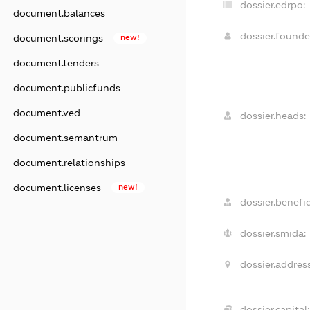
dossier.edrpo:
document.balances
dossier.found
document.scorings
new!
document.tenders
document.publicfunds
document.ved
dossier.heads:
document.semantrum
document.relationships
document.licenses
new!
dossier.benefic
dossier.smida:
dossier.address
dossier.capital: