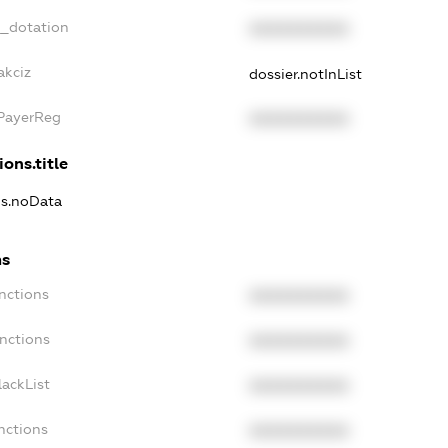
t_dotation
XXXXXXXXXX
akciz
dossier.notInList
xPayerReg
XXXXXXXXXX
ions.title
ns.noData
ns
nctions
XXXXXXXXXX
nctions
XXXXXXXXXX
ackList
XXXXXXXXXX
nctions
XXXXXXXXXX