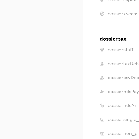
dossier.kveds:
dossier.tax
dossier.staff
dossier.taxDeb
dossier.esvDe
dossier.ndsPay
dossier.ndsAn
dossier.single
dossier.non_pr