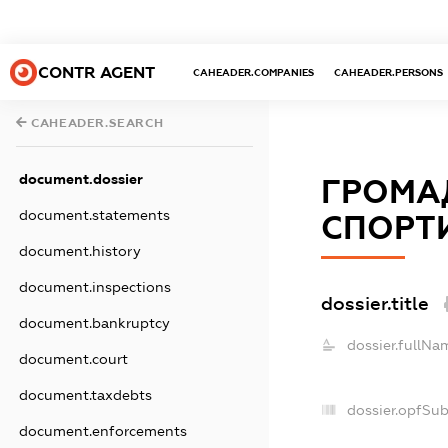
CONTR AGENT
CAHEADER.COMPANIES
CAHEADER.PERSONS
CAHEADER.SEARCH
document.dossier
ГРОМА
document.statements
СПОРТИ
document.history
document.inspections
dossier.title
document.bankruptcy
dossier.fullNa
document.court
document.taxdebts
dossier.opfSu
document.enforcements