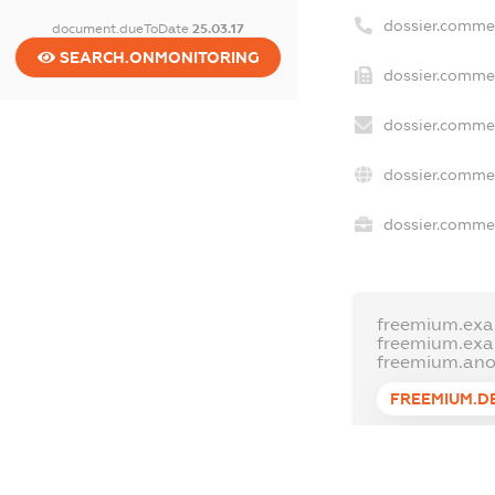
dossier.comme
document.dueToDate
25.03.17
SEARCH.ONMONITORING
dossier.commer
dossier.commer
dossier.commer
dossier.commer
freemium.exa
freemium.ex
freemium.an
FREEMIUM.D