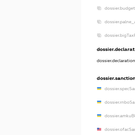
dossier.budge
dossier.palne_
dossier.bigTa
dossier.declarat
dossier.declaratio
dossier.sanctio
dossier.specSa
dossier.rnboSa
dossier.amkuBl
dossier.ofacSa