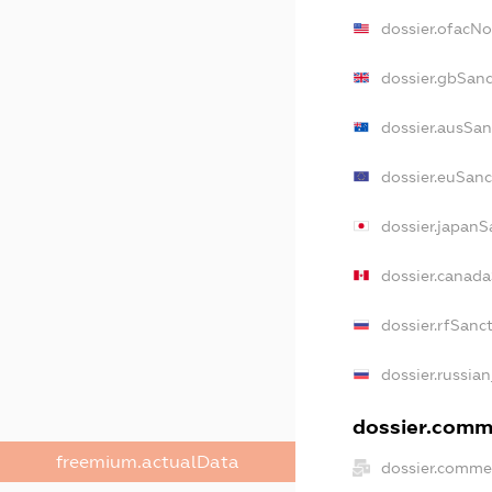
dossier.ofacN
dossier.gbSan
dossier.ausSan
dossier.euSanc
dossier.japanS
dossier.canad
dossier.rfSanc
dossier.russia
dossier.comme
freemium.actualData
dossier.comme