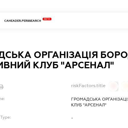
BETA
CAHEADER.PERSSEARCH
ДСЬКА ОРГАНІЗАЦІЯ БОР
ВНИЙ КЛУБ "АРСЕНАЛ"
riskFactors.title
0
0
me:
ГРОМАДСЬКА ОРГАНІЗАЦ
КЛУБ "АРСЕНАЛ"
bType:
-