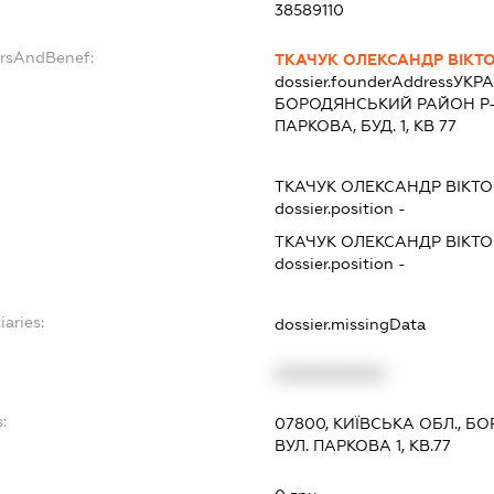
38589110
ersAndBenef:
ТКАЧУК ОЛЕКСАНДР ВІКТ
dossier.founderAddress
УКРА
БОРОДЯНСЬКИЙ РАЙОН Р-Н
ПАРКОВА, БУД. 1, КВ 77
ТКАЧУК ОЛЕКСАНДР ВІКТ
dossier.position -
ТКАЧУК ОЛЕКСАНДР ВІКТ
dossier.position -
iaries:
dossier.missingData
XXXXXXXXXX
:
07800, КИЇВСЬКА ОБЛ., 
ВУЛ. ПАРКОВА 1, КВ.77