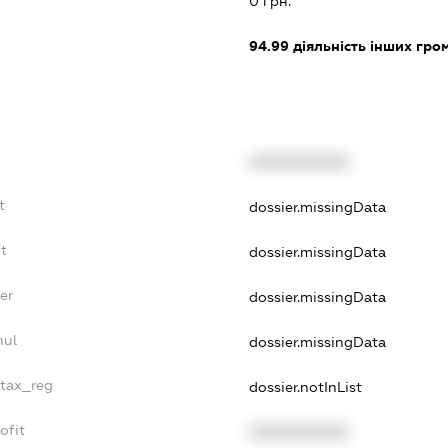
0 грн.
94.99
діяльність інших грома
XXXXXXXXXX
t
dossier.missingData
bt
dossier.missingData
er
dossier.missingData
nul
dossier.missingData
_tax_reg
dossier.notInList
ofit
XXXXXXXXXX