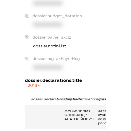
XXXXXXXXXX
dossier.budget_dotation
XXXXXXXXXX
dossier.palne_akciz
dossier.notInList
dossier.bigTaxPayerReg
XXXXXXXXXX
dossier.declarations.title
2018
dossier.declarations.pepName
dossier.declarations.personName
dossier.declaration
ЖУРАВЛЕНКО
Заробітна плата
ОЛЕКСАНДР
отримана за
АНАТОЛІЙОВИЧ
основним місцем
роботи