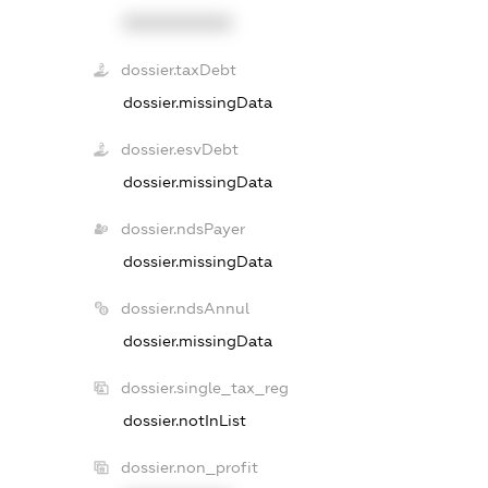
XXXXXXXXXX
dossier.taxDebt
dossier.missingData
dossier.esvDebt
dossier.missingData
dossier.ndsPayer
dossier.missingData
dossier.ndsAnnul
dossier.missingData
dossier.single_tax_reg
dossier.notInList
dossier.non_profit