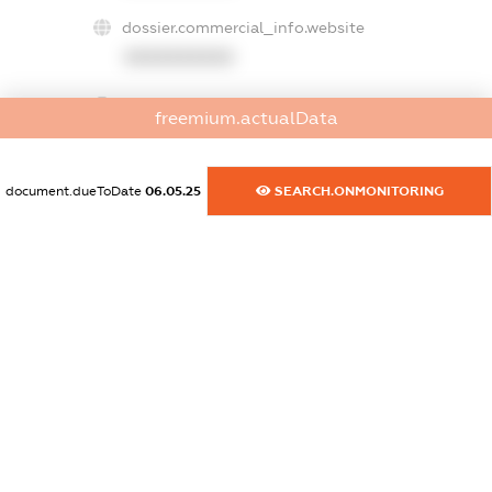
dossier.commercial_info.website
XXXXXXXXXX
dossier.commercial_info.activity
freemium.actualData
XXXXXXXXXX
document.dueToDate
06.05.25
SEARCH.ONMONITORING
freemium.exampleText_1
freemium.exampleText_2
freemium.anonymousPerSearch2
FREEMIUM.DETAILS
FREEMIUM.REGISTER