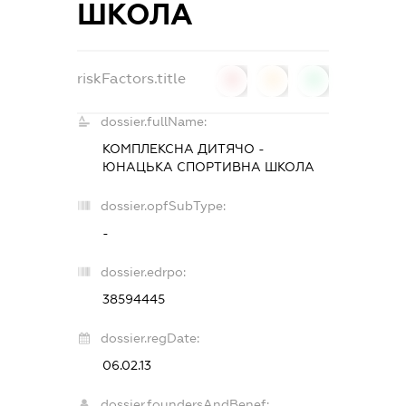
ШКОЛА
riskFactors.title
0
0
0
dossier.fullName:
КОМПЛЕКСНА ДИТЯЧО -
ЮНАЦЬКА СПОРТИВНА ШКОЛА
dossier.opfSubType:
-
dossier.edrpo:
38594445
dossier.regDate:
06.02.13
dossier.foundersAndBenef: