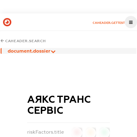
CAHEADER.GETTEST
CAHEADER.SEARCH
document.dossier
АЯКС ТРАНС
СЕРВІС
riskFactors.title
0
0
0