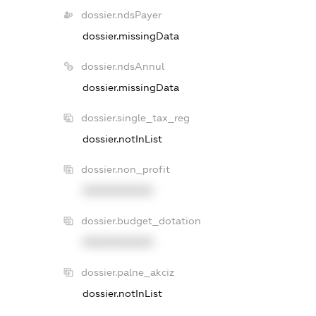
dossier.ndsPayer
dossier.missingData
dossier.ndsAnnul
dossier.missingData
dossier.single_tax_reg
dossier.notInList
dossier.non_profit
XXXXXXXXXX
dossier.budget_dotation
XXXXXXXXXX
dossier.palne_akciz
dossier.notInList