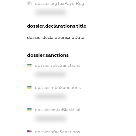
dossier.bigTaxPayerReg
XXXXXXXXXX
dossier.declarations.title
dossier.declarations.noData
dossier.sanctions
dossier.specSanctions
XXXXXXXXXX
dossier.rnboSanctions
XXXXXXXXXX
dossier.amkuBlackList
XXXXXXXXXX
dossier.ofacSanctions