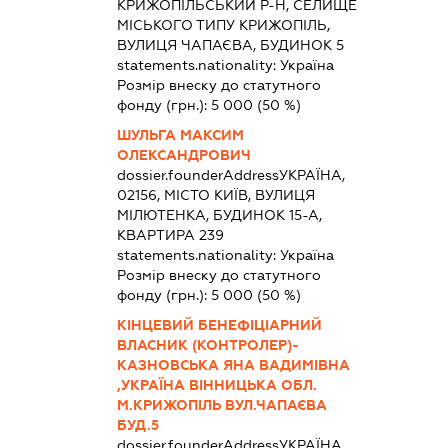
КРИЖОПІЛЬСЬКИЙ Р-Н, СЕЛИЩЕ
МІСЬКОГО ТИПУ КРИЖОПІЛЬ,
ВУЛИЦЯ ЧАПАЄВА, БУДИНОК 5
statements.nationality:
Україна
Розмір внеску до статутного
фонду (грн.):
5 000
(50 %)
ШУЛЬГА МАКСИМ
ОЛЕКСАНДРОВИЧ
dossier.founderAddress
УКРАЇНА,
02156, МІСТО КИЇВ, ВУЛИЦЯ
МІЛЮТЕНКА, БУДИНОК 15-А,
КВАРТИРА 239
statements.nationality:
Україна
Розмір внеску до статутного
фонду (грн.):
5 000
(50 %)
КІНЦЕВИЙ БЕНЕФІЦІАРНИЙ
ВЛАСНИК (КОНТРОЛЕР)-
КАЗНОВСЬКА ЯНА ВАДИМІВНА
,УКРАЇНА ВІННИЦЬКА ОБЛ.
М.КРИЖОПІЛЬ ВУЛ.ЧАПАЄВА
БУД.5
dossier.founderAddress
УКРАЇНА,