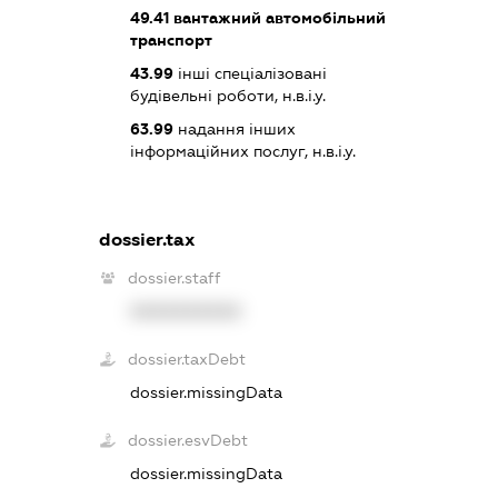
49.41
вантажний автомобільний
транспорт
43.99
інші спеціалізовані
будівельні роботи, н.в.і.у.
63.99
надання інших
інформаційних послуг, н.в.і.у.
dossier.tax
dossier.staff
XXXXXXXXXX
dossier.taxDebt
dossier.missingData
dossier.esvDebt
dossier.missingData