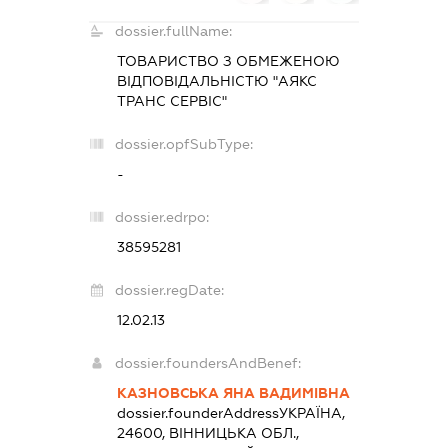
dossier.fullName:
ТОВАРИСТВО З ОБМЕЖЕНОЮ
ВІДПОВІДАЛЬНІСТЮ "АЯКС
ТРАНС СЕРВІС"
dossier.opfSubType:
-
dossier.edrpo:
38595281
dossier.regDate:
12.02.13
dossier.foundersAndBenef:
КАЗНОВСЬКА ЯНА ВАДИМІВНА
dossier.founderAddress
УКРАЇНА,
24600, ВІННИЦЬКА ОБЛ.,