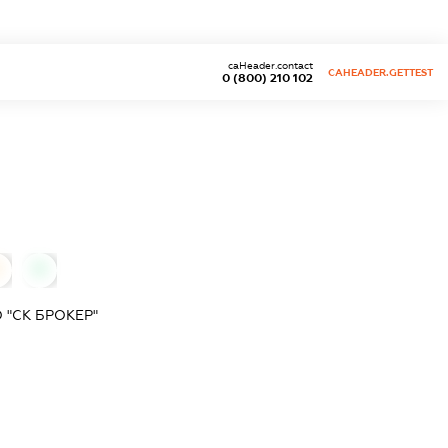
caHeader.contact
CAHEADER.GETTEST
0 (800) 210 102
0
0
"СК БРОКЕР"