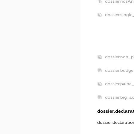
dossier.ndsAn
dossier.singl
dossier.non_p
dossier.budge
dossier.palne
dossier.bigTa
dossier.declarat
dossier.declarati