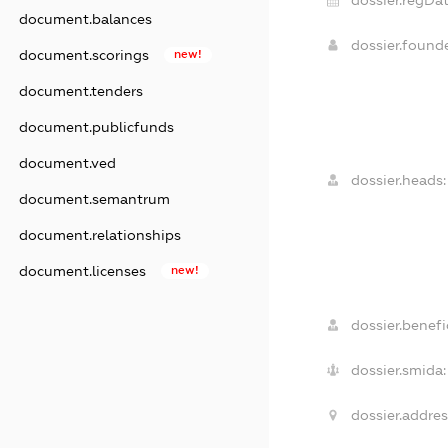
dossier.regDat
document.balances
dossier.found
document.scorings
new!
document.tenders
document.publicfunds
document.ved
dossier.heads:
document.semantrum
document.relationships
document.licenses
new!
dossier.benefic
dossier.smida:
dossier.addres