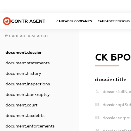
CONTR AGENT
CAHEADER.COMPANIES
CAHEADER.PERSONS
CAHEADER.SEARCH
document.dossier
СК БР
document.statements
document.history
dossier.title
document.inspections
dossier.fullNa
document.bankruptcy
dossier.opfSu
document.court
document.taxdebts
dossier.edrpo:
document.enforcements