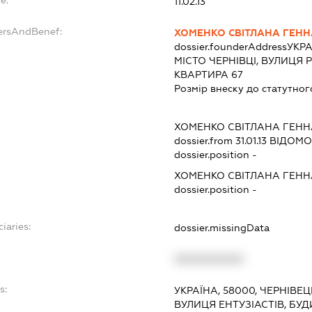
e:
11.02.13
ersAndBenef:
ХОМЕНКО СВІТЛАНА ГЕНН
dossier.founderAddress
УКРА
МІСТО ЧЕРНІВЦІ, ВУЛИЦЯ Р
КВАРТИРА 67
Розмір внеску до статутног
ХОМЕНКО СВІТЛАНА ГЕНН
dossier.from 31.01.13
ВІДОМОС
dossier.position -
ХОМЕНКО СВІТЛАНА ГЕНН
dossier.position -
iaries:
dossier.missingData
XXXXXXXXXX
s:
УКРАЇНА, 58000, ЧЕРНІВЕЦ
ВУЛИЦЯ ЕНТУЗІАСТІВ, БУД