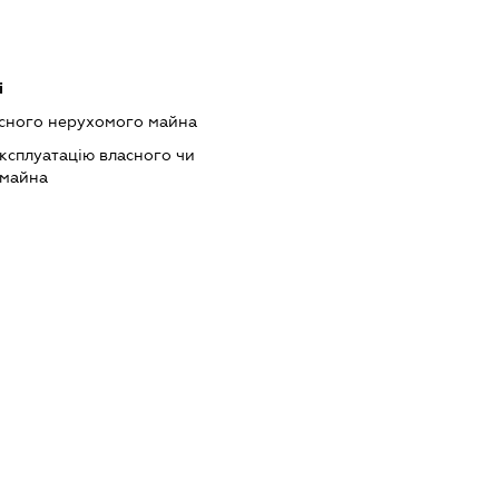
і
асного нерухомого майна
ксплуатацію власного чи
 майна