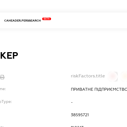
BETA
CAHEADER.PERSSEARCH
ОКЕР
riskFactors.title
0
me:
ПРИВАТНЕ ПІДПРИЄМСТВО 
bType:
-
38595721