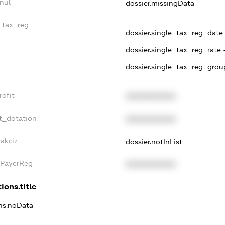
nul
dossier.missingData
e_tax_reg
dossier.single_tax_reg_date -
dossier.single_tax_reg_rate 
dossier.single_tax_reg_grou
rofit
XXXXXXXXXX
t_dotation
XXXXXXXXXX
_akciz
dossier.notInList
xPayerReg
XXXXXXXXXX
ions.title
ons.noData