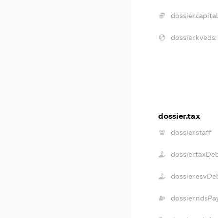
dossier.capital
dossier.kveds:
dossier.tax
dossier.staff
dossier.taxDe
dossier.esvDe
dossier.ndsPa