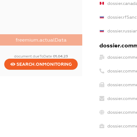
dossier.canad
dossier.rfSanc
dossier.russia
freemium.actualData
dossier.comme
document.dueToDate
01.04.23
dossier.comme
SEARCH.ONMONITORING
dossier.comme
dossier.comme
dossier.comme
dossier.comme
dossier.commer