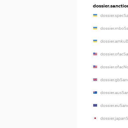
dossier.sanctio
dossier.specS
dossier.rnboS
dossier.amkuB
dossier.ofacS
dossier.ofac
dossier.gbSan
dossier.ausSa
dossier.euSan
dossier.japan