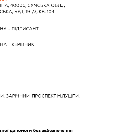
ЇНА, 40000, СУМСЬКА ОБЛ., ,
КА, БУД. 19-/3, КВ. 104
ВНА
-
ПІДПИСАНТ
ВНА
-
КЕРІВНИК
МИ, ЗАРІЧНИЙ, ПРОСПЕКТ М.ЛУШПИ,
ьної допомоги без забезпечення