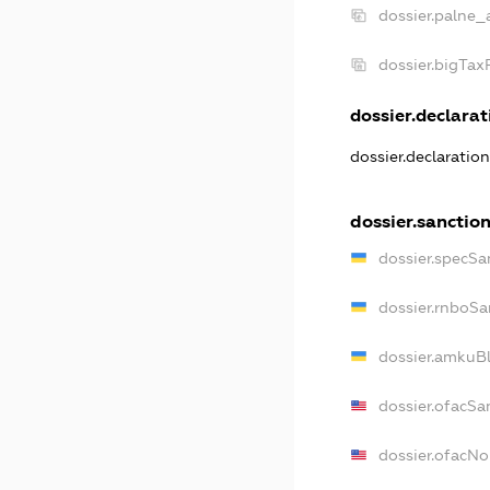
dossier.palne_
dossier.bigTa
dossier.declarati
dossier.declaratio
dossier.sanctio
dossier.specSa
dossier.rnboSa
dossier.amkuBl
dossier.ofacSa
dossier.ofacN