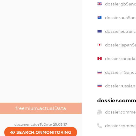
dossier.gbSanc
dossier.ausSan
dossier.euSanc
dossier.japanS
dossier.canad
dossier.rfSanc
dossier.russian
dossier.comme
freemium.actualData
dossier.commer
document.dueToDate
25.03.17
dossier.comme
SEARCH.ONMONITORING