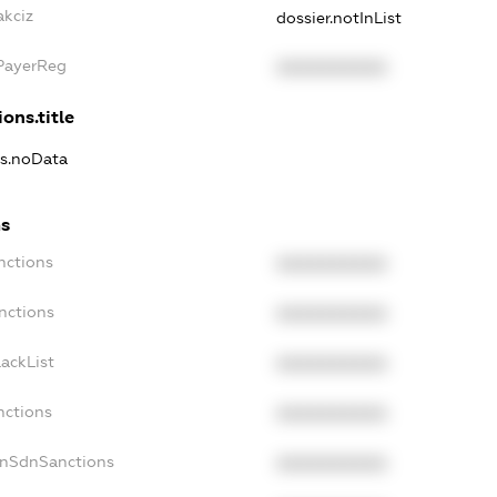
akciz
dossier.notInList
xPayerReg
XXXXXXXXXX
ons.title
ns.noData
ns
nctions
XXXXXXXXXX
nctions
XXXXXXXXXX
ackList
XXXXXXXXXX
nctions
XXXXXXXXXX
onSdnSanctions
XXXXXXXXXX