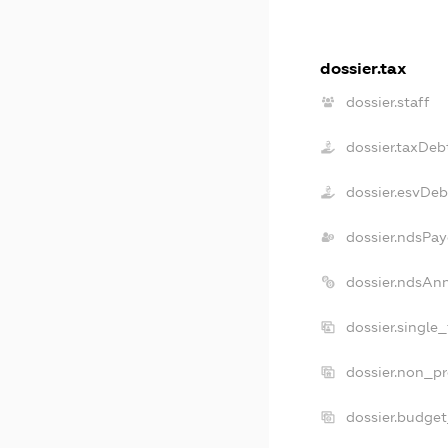
dossier.tax
dossier.staff
dossier.taxDeb
dossier.esvDeb
dossier.ndsPay
dossier.ndsAn
dossier.single
dossier.non_pr
dossier.budge