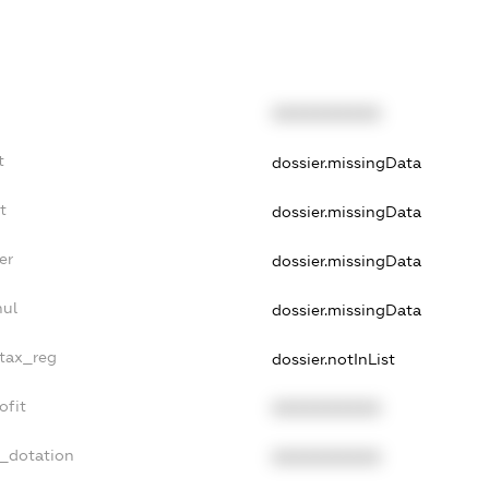
XXXXXXXXXX
t
dossier.missingData
t
dossier.missingData
er
dossier.missingData
nul
dossier.missingData
_tax_reg
dossier.notInList
ofit
XXXXXXXXXX
t_dotation
XXXXXXXXXX