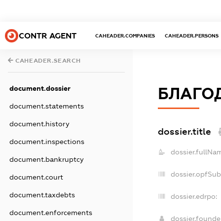
CONTR AGENT
CAHEADER.COMPANIES
CAHEADER.PERSONS
CAHEADER.SEARCH
document.dossier
БЛАГО
document.statements
document.history
dossier.title
document.inspections
dossier.fullNa
document.bankruptcy
dossier.opfSub
document.court
document.taxdebts
dossier.edrpo:
document.enforcements
dossier.found