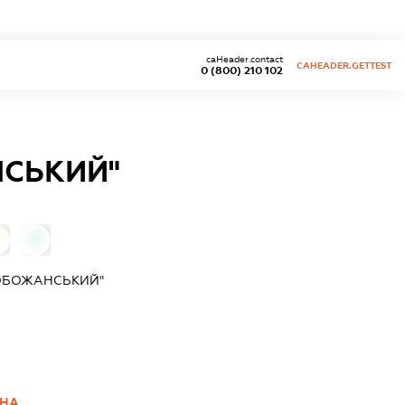
caHeader.contact
CAHEADER.GETTEST
0 (800) 210 102
СЬКИЙ"
0
ОБОЖАНСЬКИЙ"
ВНА