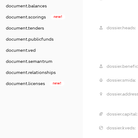
document.balances
document.scorings
new!
dossier.heads:
document.tenders
document.publicfunds
document.ved
document.semantrum
dossier.benefic
document.relationships
dossier.smida:
document.licenses
new!
dossier.address
dossier.capital:
dossier.kveds: