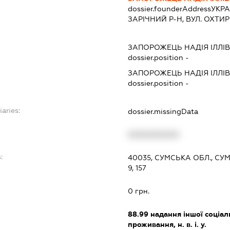
dossier.founderAddress
УКРА
ЗАРІЧНИЙ Р-Н, ВУЛ. ОХТИРСЬ
ЗАПОРОЖЕЦЬ НАДІЯ ІЛЛІ
dossier.position -
ЗАПОРОЖЕЦЬ НАДІЯ ІЛЛІ
dossier.position -
iaries:
dossier.missingData
XXXXXXXXXX
:
40035, СУМСЬКА ОБЛ., СУ
9, 157
0 грн.
88.99
надання іншої соціал
проживання, н. в. і. у.