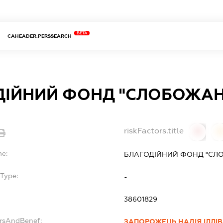
BETA
CAHEADER.PERSSEARCH
ДІЙНИЙ ФОНД "СЛОБОЖАН
riskFactors.title
0
0
me:
БЛАГОДІЙНИЙ ФОНД "СЛ
Type:
-
38601829
ersAndBenef:
ЗАПОРОЖЕЦЬ НАДІЯ ІЛЛІ