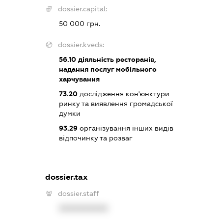
dossier.capital:
50 000 грн.
dossier.kveds:
56.10
діяльність ресторанів,
надання послуг мобільного
харчування
73.20
дослідження кон'юнктури
ринку та виявлення громадської
думки
93.29
організування інших видів
відпочинку та розваг
dossier.tax
dossier.staff
XXXXXXXXXX