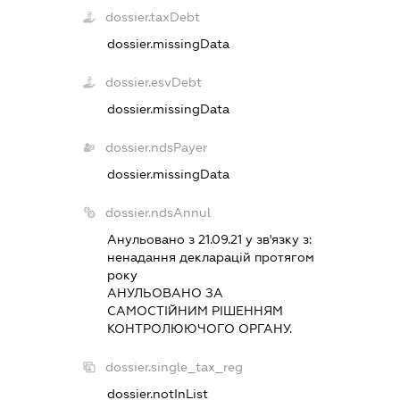
dossier.taxDebt
dossier.missingData
dossier.esvDebt
dossier.missingData
dossier.ndsPayer
dossier.missingData
dossier.ndsAnnul
Анульовано з 21.09.21 у зв'язку з:
ненадання декларацiй протягом
року
АНУЛЬОВАНО ЗА
САМОСТIЙНИМ РIШЕННЯМ
КОНТРОЛЮЮЧОГО ОРГАНУ.
dossier.single_tax_reg
dossier.notInList