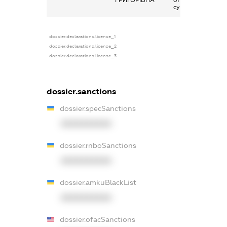
ГРИГОРІВНА
отримана за
сумісництвом
dossier.declarations.license_1
dossier.declarations.license_2
dossier.declarations.license_3
dossier.sanctions
dossier.specSanctions
XXXXXXXXXX
dossier.rnboSanctions
XXXXXXXXXX
dossier.amkuBlackList
XXXXXXXXXX
dossier.ofacSanctions