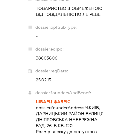
ТОВАРИСТВО З ОБМЕЖЕНОЮ
ВІДПОВІДАЛЬНІСТЮ
ЛЕ РЕВЕ
dossier.opfSubType:
-
dossier.edrpo:
38603606
dossier.regDate:
25.02.13
dossier.foundersAndBenef:
ШВАРЦ ФАБРІС
dossier.founderAddress
М.КИЇВ,
ДАРНИЦЬКИЙ РАЙОН ВУЛИЦЯ
ДНІПРОВСЬКА НАБЕРЕЖНА
БУД. 26-Б КВ. 120
Розмір внеску до статутного