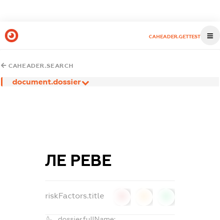
CAHEADER.GETTEST
CAHEADER.SEARCH
document.dossier
ЛЕ РЕВЕ
riskFactors.title
0
0
0
dossier.fullName: