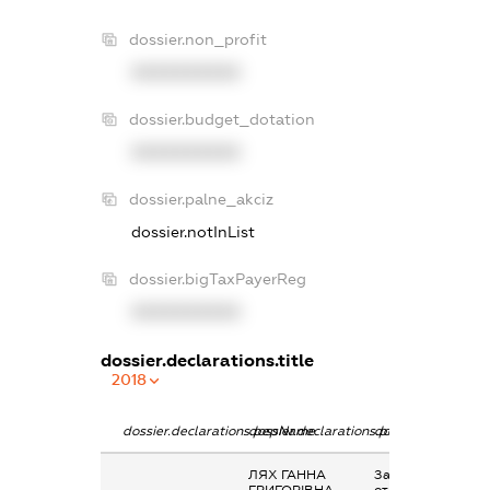
dossier.non_profit
XXXXXXXXXX
dossier.budget_dotation
XXXXXXXXXX
dossier.palne_akciz
dossier.notInList
dossier.bigTaxPayerReg
XXXXXXXXXX
dossier.declarations.title
2018
dossier.declarations.pepName
dossier.declarations.personName
dossier.declaratio
ЛЯХ ГАННА
Заробітна плата