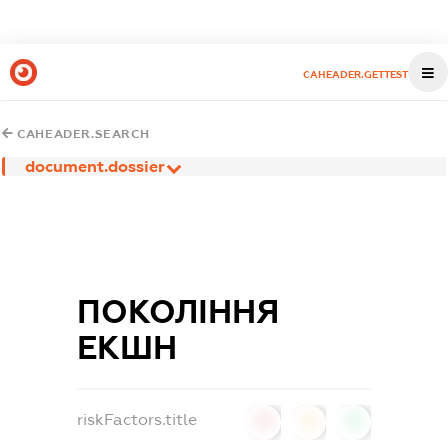
CAHEADER.GETTEST
CAHEADER.SEARCH
document.dossier
ПОКОЛІННЯ
ЕКШН
riskFactors.title
0
0
0