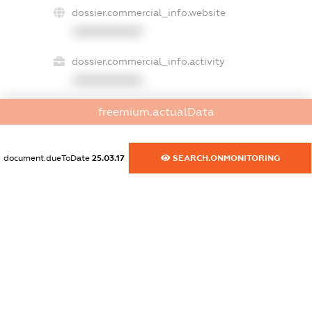
dossier.commercial_info.website
XXXXXXXXXX
dossier.commercial_info.activity
XXXXXXXXXX
freemium.actualData
freemium.exampleText_1
freemium.exampleText_2
document.dueToDate
25.03.17
SEARCH.ONMONITORING
freemium.anonymousPerSearch2
FREEMIUM.DETAILS
FREEMIUM.REGISTER