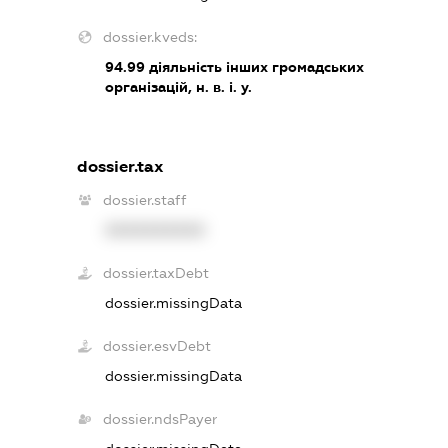
dossier.kveds:
94.99
діяльність інших громадських
організацій, н. в. і. у.
dossier.tax
dossier.staff
XXXXXXXXXX
dossier.taxDebt
dossier.missingData
dossier.esvDebt
dossier.missingData
dossier.ndsPayer