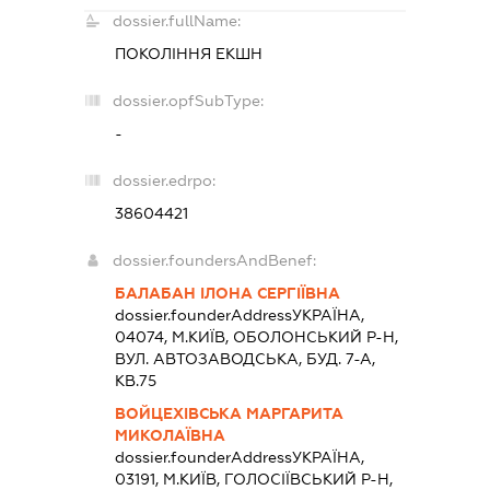
dossier.fullName:
ПОКОЛІННЯ ЕКШН
dossier.opfSubType:
-
dossier.edrpo:
38604421
dossier.foundersAndBenef:
БАЛАБАН ІЛОНА СЕРГІЇВНА
dossier.founderAddress
УКРАЇНА,
04074, М.КИЇВ, ОБОЛОНСЬКИЙ Р-Н,
ВУЛ. АВТОЗАВОДСЬКА, БУД. 7-А,
КВ.75
ВОЙЦЕХІВСЬКА МАРГАРИТА
МИКОЛАЇВНА
dossier.founderAddress
УКРАЇНА,
03191, М.КИЇВ, ГОЛОСІЇВСЬКИЙ Р-Н,