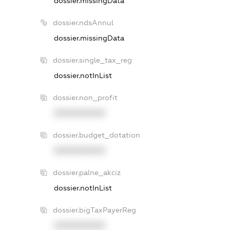
dossier.missingData
dossier.ndsAnnul
dossier.missingData
dossier.single_tax_reg
dossier.notInList
dossier.non_profit
XXXXXXXXXX
dossier.budget_dotation
XXXXXXXXXX
dossier.palne_akciz
dossier.notInList
dossier.bigTaxPayerReg
XXXXXXXXXX