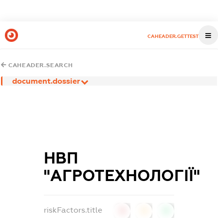
CAHEADER.GETTEST
CAHEADER.SEARCH
document.dossier
НВП
"АГРОТЕХНОЛОГІЇ"
riskFactors.title
0
0
0