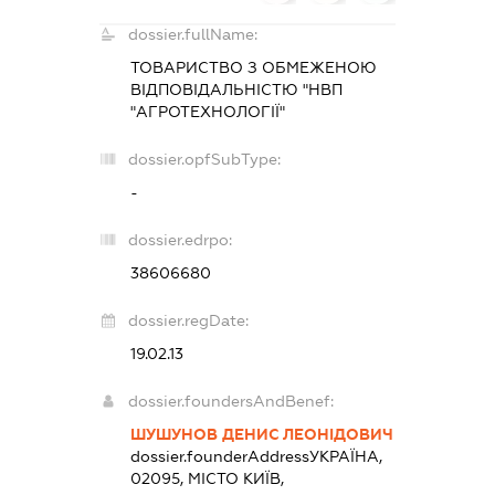
dossier.fullName:
ТОВАРИСТВО З ОБМЕЖЕНОЮ
ВІДПОВІДАЛЬНІСТЮ "НВП
"АГРОТЕХНОЛОГІЇ"
dossier.opfSubType:
-
dossier.edrpo:
38606680
dossier.regDate:
19.02.13
dossier.foundersAndBenef:
ШУШУНОВ ДЕНИС ЛЕОНІДОВИЧ
dossier.founderAddress
УКРАЇНА,
02095, МІСТО КИЇВ,