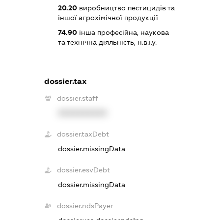
20.20
виробництво пестицидів та
іншої агрохімічної продукції
74.90
інша професійна, наукова
та технічна діяльність, н.в.і.у.
dossier.tax
dossier.staff
XXXXXXXXXX
dossier.taxDebt
dossier.missingData
dossier.esvDebt
dossier.missingData
dossier.ndsPayer