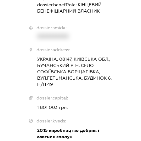
dossier.benefRole:
КІНЦЕВИЙ
БЕНЕФІЦІАРНИЙ ВЛАСНИК
dossier.smida:
XXXXXXXXXX
dossier.address:
УКРАЇНА, 08147, КИЇВСЬКА ОБЛ.,
БУЧАНСЬКИЙ Р-Н, СЕЛО
СОФІЇВСЬКА БОРЩАГІВКА,
ВУЛ.ГЕТЬМАНСЬКА, БУДИНОК 6,
Н/П 49
dossier.capital:
1 801 003 грн.
dossier.kveds:
20.15
виробництво добрив і
азотних сполук