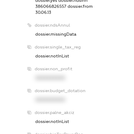
dossier.yes
dossier.ndsInn
386066826557
dossier.from
30.06.13
dossier.ndsAnnul
dossier.missingData
dossier.single_tax_reg
dossier.notInList
dossier.non_profit
XXXXXXXXXX
dossier.budget_dotation
XXXXXXXXXX
dossier.palne_akciz
dossier.notInList