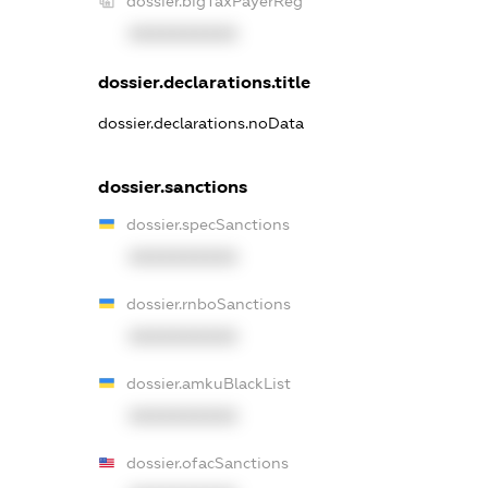
dossier.bigTaxPayerReg
XXXXXXXXXX
dossier.declarations.title
dossier.declarations.noData
dossier.sanctions
dossier.specSanctions
XXXXXXXXXX
dossier.rnboSanctions
XXXXXXXXXX
dossier.amkuBlackList
XXXXXXXXXX
dossier.ofacSanctions