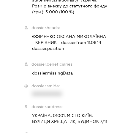
statements.nationality:
Україна
Розмір внеску до статутного фонду
(грн.):
3 000
(100 %)
dossier.heads:
ЄФІМЕНКО ОКСАНА МИКОЛАЇВНА
-
КЕРІВНИК
- dossier.from 11.08.14
dossier.position -
dossier.beneficiaries:
dossier.missingData
dossier.smida:
XXXXXXXXXX
dossier.address:
УКРАЇНА, 01001, МІСТО КИЇВ,
ВУЛИЦЯ ХРЕЩАТИК, БУДИНОК 7/11