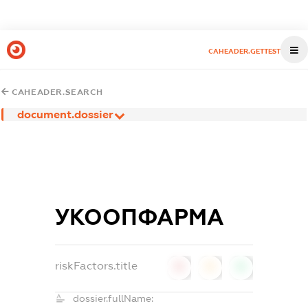
CAHEADER.GETTEST
CAHEADER.SEARCH
document.dossier
УКООПФАРМА
riskFactors.title
0
0
0
dossier.fullName: