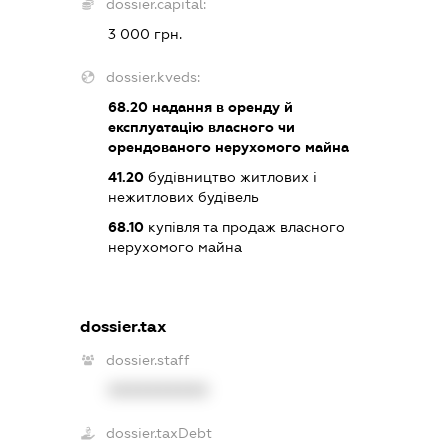
dossier.capital:
3 000 грн.
dossier.kveds:
68.20
надання в оренду й
експлуатацію власного чи
орендованого нерухомого майна
41.20
будівництво житлових і
нежитлових будівель
68.10
купівля та продаж власного
нерухомого майна
dossier.tax
dossier.staff
XXXXXXXXXX
dossier.taxDebt