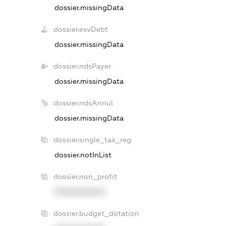
dossier.missingData
dossier.esvDebt
dossier.missingData
dossier.ndsPayer
dossier.missingData
dossier.ndsAnnul
dossier.missingData
dossier.single_tax_reg
dossier.notInList
dossier.non_profit
XXXXXXXXXX
dossier.budget_dotation