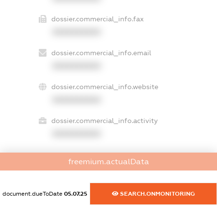
dossier.commercial_info.fax
XXXXXXXXXX
dossier.commercial_info.email
XXXXXXXXXX
dossier.commercial_info.website
XXXXXXXXXX
dossier.commercial_info.activity
XXXXXXXXXX
freemium.actualData
freemium.exampleText_1
freemium.exampleText_2
freemium.anonymousPerSearch2
document.dueToDate
05.07.25
SEARCH.ONMONITORING
FREEMIUM.DETAILS