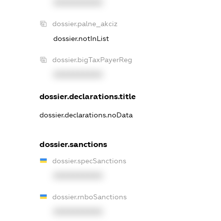
XXXXXXXXXX
dossier.palne_akciz
dossier.notInList
dossier.bigTaxPayerReg
XXXXXXXXXX
dossier.declarations.title
dossier.declarations.noData
dossier.sanctions
dossier.specSanctions
XXXXXXXXXX
dossier.rnboSanctions
XXXXXXXXXX