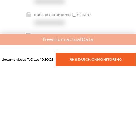
XXXXXXXXXX
dossier.commercial_info.fax
XXXXXXXXXX
dossier.commercial_info.email
freemium.actualData
XXXXXXXXXX
dossier.commercial_info.website
document.dueToDate
19.10.25
SEARCH.ONMONITORING
XXXXXXXXXX
dossier.commercial_info.activity
XXXXXXXXXX
freemium.exampleText_1
freemium.exampleText_2
freemium.anonymousPerSearch2
FREEMIUM.DETAILS