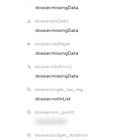
dossier.missingData
dossier.esvDebt
dossier.missingData
dossier.ndsPayer
dossier.missingData
dossier.ndsAnnul
dossier.missingData
dossier.single_tax_reg
dossier.notInList
dossier.non_profit
XXXXXXXXXX
dossier.budget_dotation