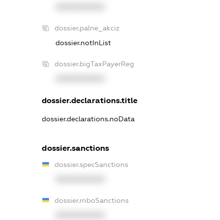
XXXXXXXXXX
dossier.palne_akciz
dossier.notInList
dossier.bigTaxPayerReg
XXXXXXXXXX
dossier.declarations.title
dossier.declarations.noData
dossier.sanctions
dossier.specSanctions
XXXXXXXXXX
dossier.rnboSanctions
XXXXXXXXXX