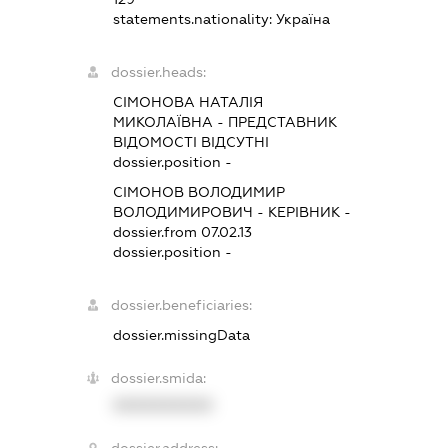
statements.nationality:
Україна
dossier.heads:
СІМОНОВА НАТАЛІЯ
МИКОЛАЇВНА
-
ПРЕДСТАВНИК
ВІДОМОСТІ ВІДСУТНІ
dossier.position -
СІМОНОВ ВОЛОДИМИР
ВОЛОДИМИРОВИЧ
-
КЕРІВНИК
-
dossier.from 07.02.13
dossier.position -
dossier.beneficiaries:
dossier.missingData
dossier.smida:
XXXXXXXXXX
dossier.address: