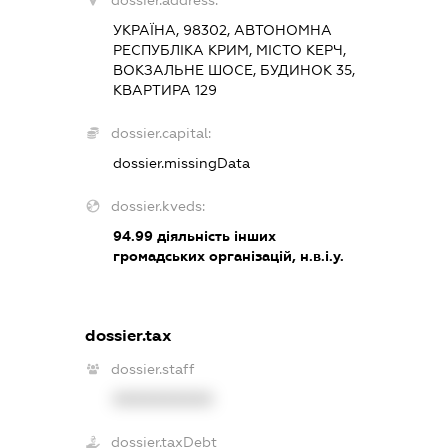
УКРАЇНА, 98302, АВТОНОМНА
РЕСПУБЛІКА КРИМ, МІСТО КЕРЧ,
ВОКЗАЛЬНЕ ШОСЕ, БУДИНОК 35,
КВАРТИРА 129
dossier.capital:
dossier.missingData
dossier.kveds:
94.99
діяльність інших
громадських організацій, н.в.і.у.
dossier.tax
dossier.staff
XXXXXXXXXX
dossier.taxDebt