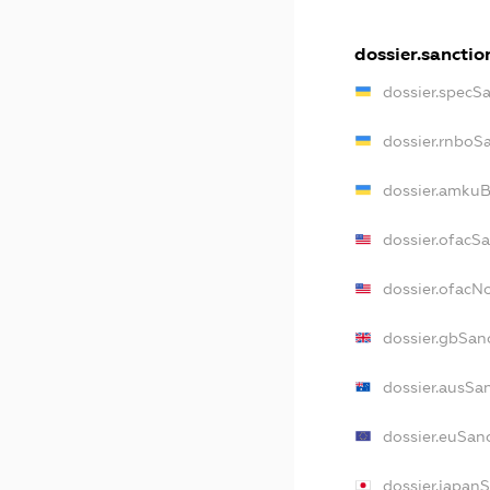
dossier.sanctio
dossier.specS
dossier.rnboS
dossier.amkuB
dossier.ofacS
dossier.ofac
dossier.gbSan
dossier.ausSa
dossier.euSan
dossier.japan