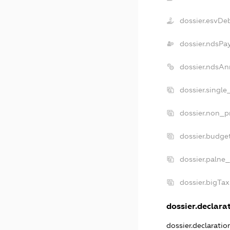
dossier.esvDe
dossier.ndsPa
dossier.ndsAn
dossier.singl
dossier.non_p
dossier.budge
dossier.palne_
dossier.bigTa
dossier.declarat
dossier.declarati