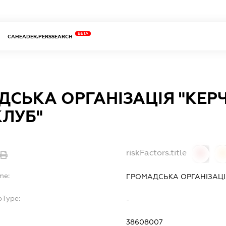
BETA
CAHEADER.PERSSEARCH
ДСЬКА ОРГАНІЗАЦІЯ "КЕР
КЛУБ"
riskFactors.title
0
0
me:
ГРОМАДСЬКА ОРГАНІЗАЦІ
bType:
-
38608007