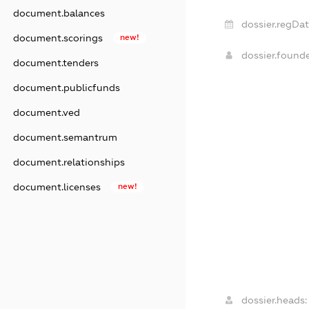
document.balances
dossier.regDat
document.scorings
new!
dossier.found
document.tenders
document.publicfunds
document.ved
document.semantrum
document.relationships
document.licenses
new!
dossier.heads: