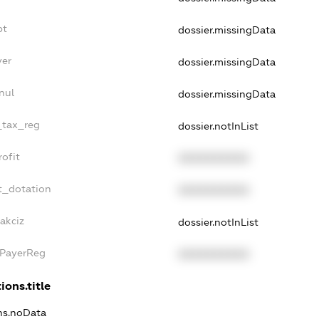
bt
dossier.missingData
yer
dossier.missingData
nul
dossier.missingData
e_tax_reg
dossier.notInList
rofit
XXXXXXXXXX
t_dotation
XXXXXXXXXX
akciz
dossier.notInList
xPayerReg
XXXXXXXXXX
ions.title
ons.noData