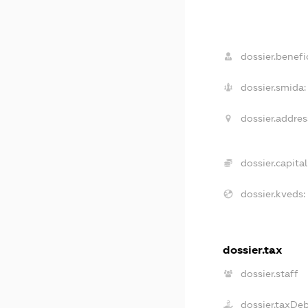
dossier.benefic
dossier.smida:
dossier.addres
dossier.capital
dossier.kveds:
dossier.tax
dossier.staff
dossier.taxDe