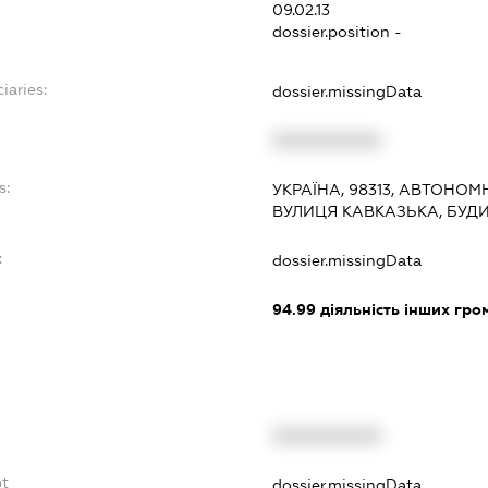
09.02.13
dossier.position -
iaries:
dossier.missingData
XXXXXXXXXX
s:
УКРАЇНА, 98313, АВТОНОМ
ВУЛИЦЯ КАВКАЗЬКА, БУДИН
:
dossier.missingData
94.99
діяльність інших грома
XXXXXXXXXX
bt
dossier.missingData