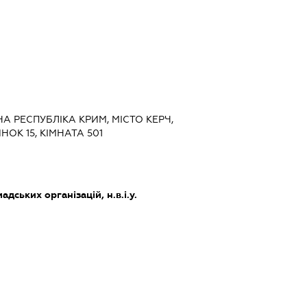
НА РЕСПУБЛІКА КРИМ, МІСТО КЕРЧ,
ОК 15, КІМНАТА 501
дських організацій, н.в.і.у.