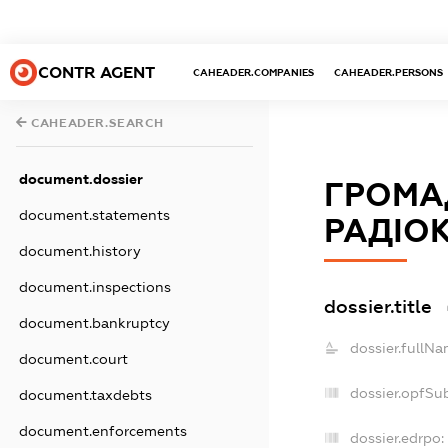
CONTR AGENT
CAHEADER.COMPANIES
CAHEADER.PERSONS
CAHEADER.SEARCH
document.dossier
ГРОМА
document.statements
РАДІО
document.history
document.inspections
dossier.title
document.bankruptcy
dossier.fullNa
document.court
dossier.opfSu
document.taxdebts
document.enforcements
dossier.edrpo: