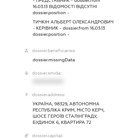
-
ПРЕДСТАВНИК
- dossier.from
16.03.13
ВІДОМОСТІ ВІДСУТНІ
dossier.position -
ТИЧКІН АЛЬБЕРТ ОЛЕКСАНДРОВИЧ
-
КЕРІВНИК
- dossier.from 16.03.13
dossier.position -
dossier.beneficiaries:
dossier.missingData
dossier.smida:
XXXXXXXXXX
dossier.address:
УКРАЇНА, 98329, АВТОНОМНА
РЕСПУБЛІКА КРИМ, МІСТО КЕРЧ,
ШОСЕ ГЕРОЇВ СТАЛІНГРАДУ,
БУДИНОК 6, КВАРТИРА 72
dossier.capital: