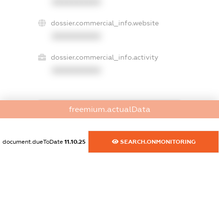
XXXXXXXXXX
dossier.commercial_info.website
XXXXXXXXXX
dossier.commercial_info.activity
XXXXXXXXXX
freemium.actualData
freemium.exampleText_1
freemium.exampleText_2
freemium.anonymousPerSearch2
document.dueToDate
11.10.25
SEARCH.ONMONITORING
FREEMIUM.DETAILS
FREEMIUM.REGISTER