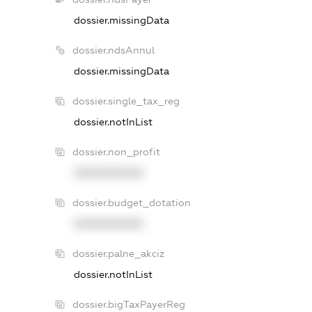
dossier.missingData
dossier.ndsAnnul
dossier.missingData
dossier.single_tax_reg
dossier.notInList
dossier.non_profit
XXXXXXXXXX
dossier.budget_dotation
XXXXXXXXXX
dossier.palne_akciz
dossier.notInList
dossier.bigTaxPayerReg