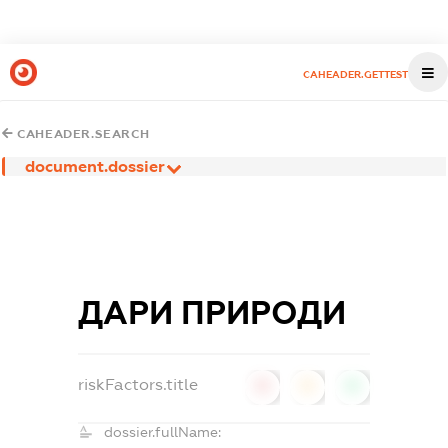
CAHEADER.GETTEST
CAHEADER.SEARCH
document.dossier
ДАРИ ПРИРОДИ
riskFactors.title
0
0
0
dossier.fullName: