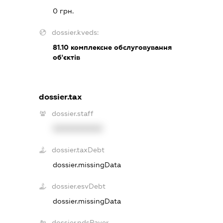
0 грн.
dossier.kveds:
81.10
комплексне обслуговування
об'єктів
dossier.tax
dossier.staff
XXXXXXXXXX
dossier.taxDebt
dossier.missingData
dossier.esvDebt
dossier.missingData
dossier.ndsPayer