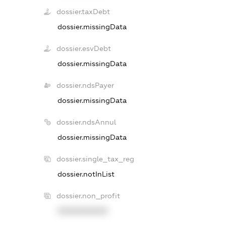
dossier.taxDebt
dossier.missingData
dossier.esvDebt
dossier.missingData
dossier.ndsPayer
dossier.missingData
dossier.ndsAnnul
dossier.missingData
dossier.single_tax_reg
dossier.notInList
dossier.non_profit
XXXXXXXXXX