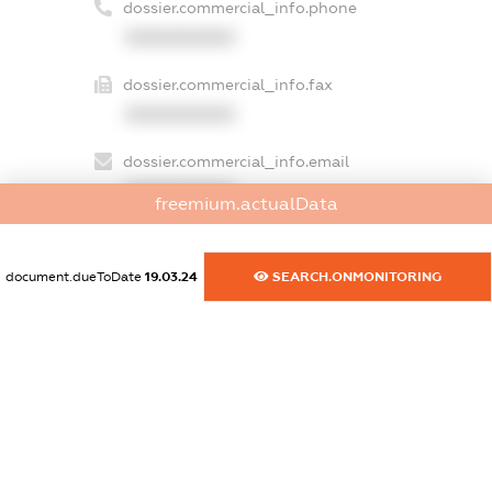
dossier.commercial_info.phone
XXXXXXXXXX
dossier.commercial_info.fax
XXXXXXXXXX
dossier.commercial_info.email
XXXXXXXXXX
freemium.actualData
dossier.commercial_info.website
XXXXXXXXXX
document.dueToDate
19.03.24
SEARCH.ONMONITORING
dossier.commercial_info.activity
XXXXXXXXXX
freemium.exampleText_1
freemium.exampleText_2
freemium.anonymousPerSearch2