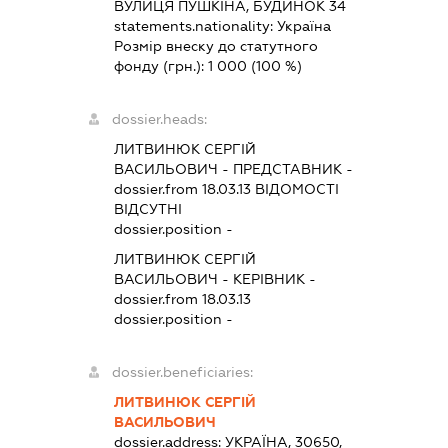
ВУЛИЦЯ ПУШКІНА, БУДИНОК 34
statements.nationality:
Україна
Розмір внеску до статутного
фонду (грн.):
1 000
(100 %)
dossier.heads:
ЛИТВИНЮК СЕРГІЙ
ВАСИЛЬОВИЧ
-
ПРЕДСТАВНИК
-
dossier.from 18.03.13
ВІДОМОСТІ
ВІДСУТНІ
dossier.position -
ЛИТВИНЮК СЕРГІЙ
ВАСИЛЬОВИЧ
-
КЕРІВНИК
-
dossier.from 18.03.13
dossier.position -
dossier.beneficiaries:
ЛИТВИНЮК СЕРГІЙ
ВАСИЛЬОВИЧ
dossier.address:
УКРАЇНА, 30650,