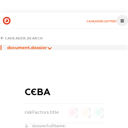
CAHEADER.GETTEST
CAHEADER.SEARCH
document.dossier
СЄВА
riskFactors.title
0
0
0
dossier.fullName: