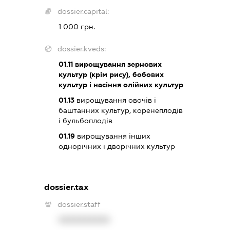
dossier.capital:
1 000 грн.
dossier.kveds:
01.11
вирощування зернових
культур (крім рису), бобових
культур і насіння олійних культур
01.13
вирощування овочів і
баштанних культур, коренеплодів
і бульбоплодів
01.19
вирощування інших
однорічних і дворічних культур
dossier.tax
dossier.staff
XXXXXXXXXX