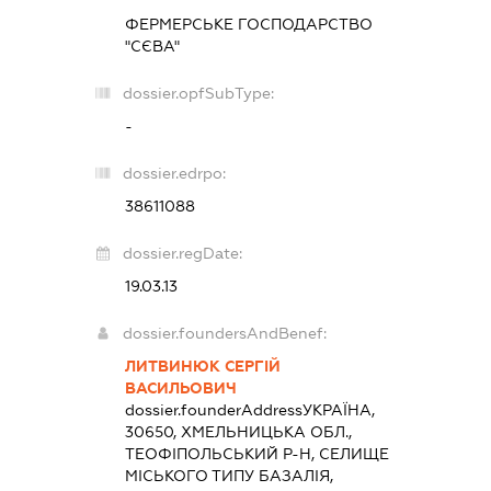
ФЕРМЕРСЬКЕ ГОСПОДАРСТВО
"СЄВА"
dossier.opfSubType:
-
dossier.edrpo:
38611088
dossier.regDate:
19.03.13
dossier.foundersAndBenef:
ЛИТВИНЮК СЕРГІЙ
ВАСИЛЬОВИЧ
dossier.founderAddress
УКРАЇНА,
30650, ХМЕЛЬНИЦЬКА ОБЛ.,
ТЕОФІПОЛЬСЬКИЙ Р-Н, СЕЛИЩЕ
МІСЬКОГО ТИПУ БАЗАЛІЯ,