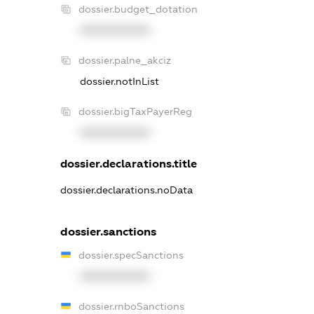
dossier.budget_dotation
XXXXXXXXXX
dossier.palne_akciz
dossier.notInList
dossier.bigTaxPayerReg
XXXXXXXXXX
dossier.declarations.title
dossier.declarations.noData
dossier.sanctions
dossier.specSanctions
XXXXXXXXXX
dossier.rnboSanctions